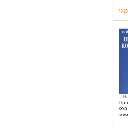
асп
10.23
Не
Пра
кор
Сре
Со Йъ