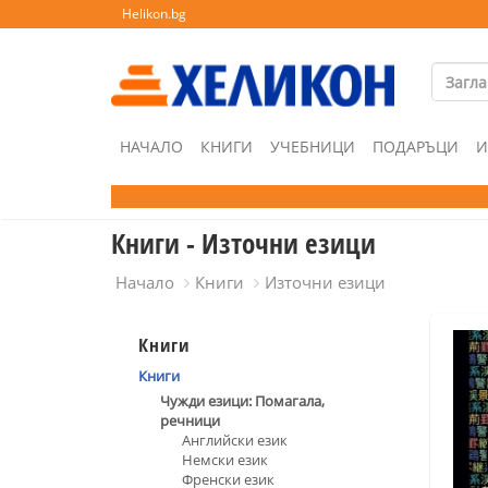
Helikon.bg
НАЧАЛО
КНИГИ
УЧЕБНИЦИ
ПОДАРЪЦИ
И
Книги - Източни езици
Начало
Книги
Източни езици
Книги
Книги
Чужди езици: Помагала,
речници
Английски език
Немски език
Френски език