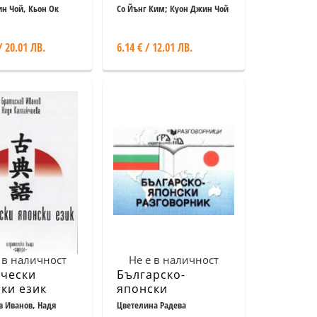
тика Ч.1
Средно ниво
н Чой, Кьон Ок
Со Йънг Ким; Куон Джин Чой
 Йънг Ким
/ 20.01 ЛВ.
6.14 € / 12.01 ЛВ.
 в наличност
Не е в наличност
ически
Българско-
ки език
японски
разговорник
в Иванов, Надя
Цветелина Радева