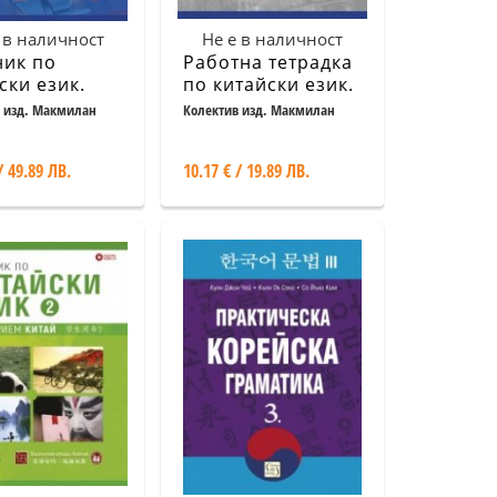
 в наличност
Не е в наличност
ник по
Работна тетрадка
ски език.
по китайски език.
рта част
Четвърта част +
 изд. Макмилан
Колектив изд. Макмилан
CD
/ 49.89 ЛВ.
10.17 € / 19.89 ЛВ.