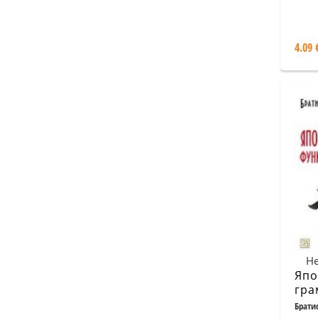
раз
4.09 
Не
Япо
гра
Фун
Брати