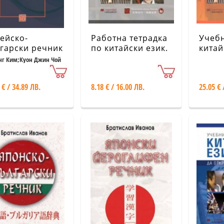
ейско-
Работна тетрадка
Учеб
гарски речник
по китайски език.
китай
Ч.3 + CD
+ CD
нг Ким;Куон Джин Чой
 € / 34.89 ЛВ.
8.18 € / 16.00 ЛВ.
25.05 € 