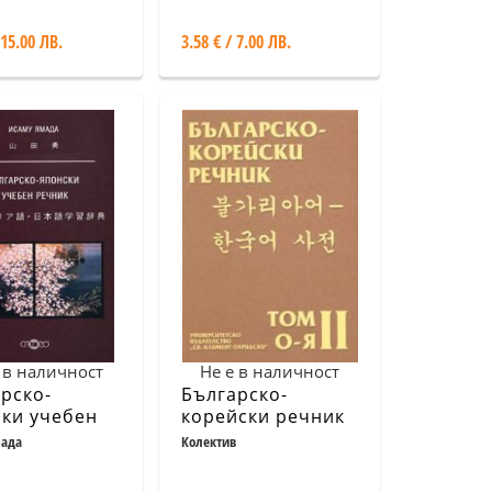
 15.00 ЛВ.
3.58 € / 7.00 ЛВ.
 в наличност
Не е в наличност
рско-
Българско-
ки учебен
корейски речник
ик
Т.2 - О-Я
мада
Колектив