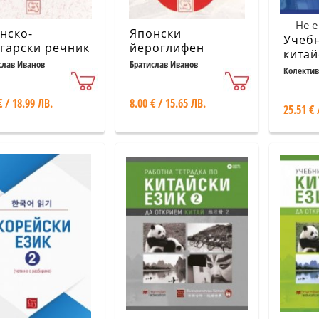
Не е
нско-
Японски
Учеб
гарски речник
йероглифен
китай
речник
слав Иванов
Братислав Иванов
Четвъ
Колектив
+CD
€ / 18.99 ЛВ.
8.00 € / 15.65 ЛВ.
25.51 € 