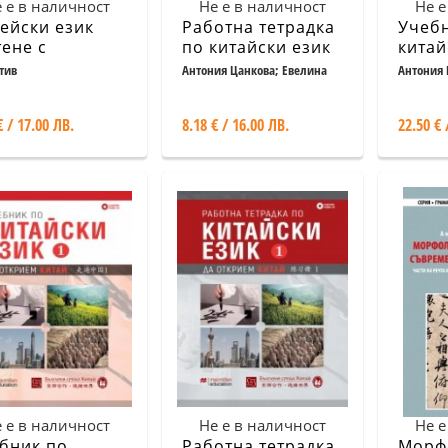
 е в наличност
Не е в наличност
Не е
ейски език
Работна тетрадка
Учеб
тене с
по китайски език
китай
биране) Част 2
Част 2 + CD
Част 
тив
Антония Цанкова; Евелина
Антония 
Хайн; Хъ Дзюлин
Хайн; Хъ
€ / 17.00 ЛВ.
8.18 € / 16.00 ЛВ.
22.50 € 
 е в наличност
Не е в наличност
Не е
бник по
Работна тетрадка
Морф