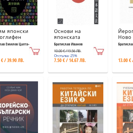
ям японски
Основи на
Йерог
оглифен
японската
Ново
ник
граматика
прер
лав Емилов Цалта-
Братислав Иванов
Братисла
енов
изда
10.00 € / 19.56 ЛВ.
Отстъпка -25%
 € / 39.90 ЛВ.
7.50 € / 14.67 ЛВ.
13.00 € 