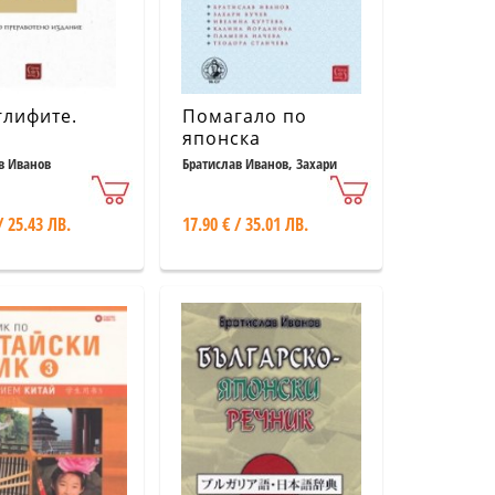
лифите.
Помагало по
японска
аботено
граматика:
в Иванов
Братислав Иванов, Захари
Вучев, Ивелина Куртева и
ние
сертификатни
др.
нива по JLPT
/ 25.43 ЛВ.
17.90 € / 35.01 ЛВ.