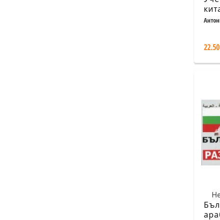
кит
Час
Антон
Хайн;
22.50
Не
Бъл
ара