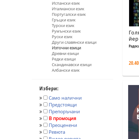
Испански език
Италиански език
Португалски език
Гръцки език
Турски език
Румънски език
Гол
Руски език
йер
Други славянски езици
реч
Радос
Източни езици
Млад
Древни езици
Редки езици
20.40
Скандинавски езици
Албански език
Избери:
Само налични
Предстоящи
Препоръчани
В промоция
Преоценени
Ревюта
Видео ревюта