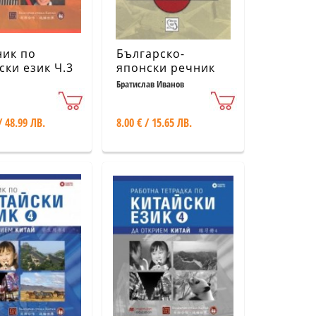
ник по
Българско-
ски език Ч.3
японски речник
Братислав Иванов
/ 48.99 ЛВ.
8.00 € / 15.65 ЛВ.