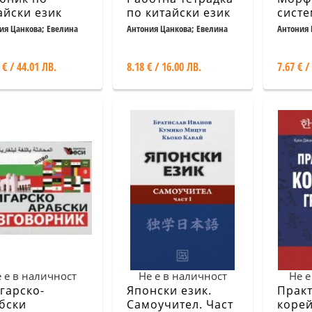
айски език
по китайски език
систе
т 1 + 3 CD
Част 1 + 2 CD
съвр
ия Цанкова; Евелина
Антония Цанкова; Евелина
Антония 
 Хъ Дзюлин
Хайн; Хъ Дзюлин
китай
 € / 44.01 ЛВ.
8.18 € / 16.00 ЛВ.
7.67 € /
 е в наличност
Не е в наличност
Не е
гарско-
Японски език.
Прак
бски
Самоучител. Част
корей