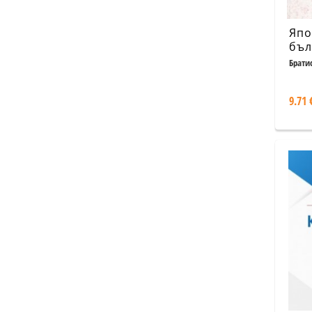
Япо
бъл
Брати
9.71 