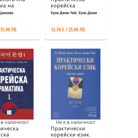
ма на
корейска
еменния
граматика Ч.2
Цанкова
Куон Джин Чой, Куон Джин
Чой , Кьон Ок Сонг, Со Йънг
ски език
Ким
 15.00 ЛВ.
12.78 € / 25.00 ЛВ.
 в наличност
Не е в наличност
тическа
Практически
ска
корейски език.