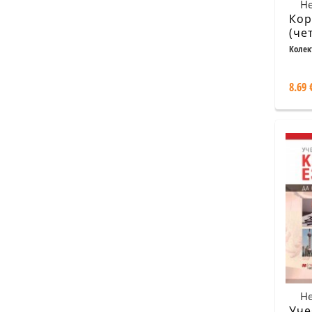
Не
Кор
(че
раз
Колек
8.69 
Не
Уче