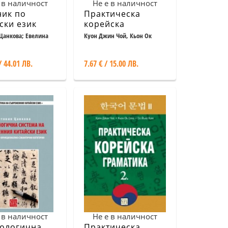
 в наличност
Не е в наличност
ник по
Практическа
ски език
корейска
2 + 2 CD
граматика Ч.3
Цанкова; Евелина
Куон Джин Чой, Кьон Ок
 Дзюлин
Сонг, Со Йънг Ким
/ 44.01 ЛВ.
7.67 € / 15.00 ЛВ.
 в наличност
Не е в наличност
ологична
Практическа