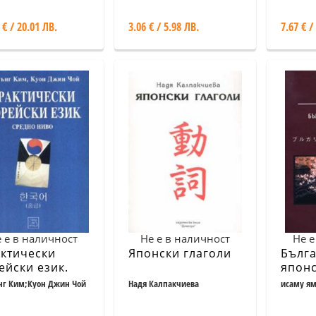
ект
 € / 20.01 ЛВ.
3.06 € / 5.98 ЛВ.
7.67 € /
 е в наличност
Не е в наличност
Не е
ктически
Японски глаголи
Бълга
ейски език.
японс
дно ниво
речн
нг Ким;Куон Джин Чой
Надя Калпакчиева
исаму я