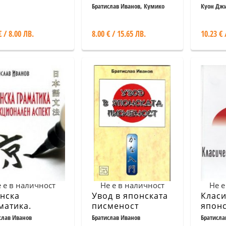
говорник
I
грама
Братислав Иванов, Кумико
Куон Джи
Мицуи, Кьоко Кавай
Сонг, Со
€ / 8.00 ЛВ.
8.00 € / 15.65 ЛВ.
10.23 € 
 е в наличност
Не е в наличност
Не е
нска
Увод в японската
Клас
матика.
писменост
японс
кционален
слав Иванов
Братислав Иванов
Братисла
Калпакч