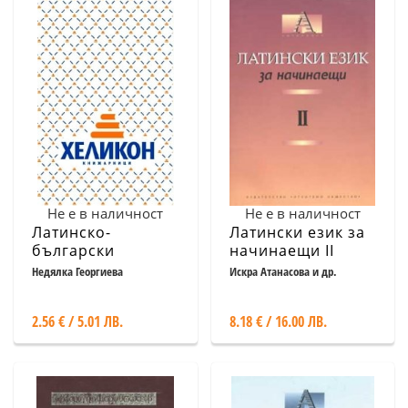
Не е в наличност
Не е в наличност
Латинско-
Латински език за
български
начинаещи II
словообразувателен
Недялка Георгиева
Искра Атанасова и др.
речник
2.56 € / 5.01 ЛВ.
8.18 € / 16.00 ЛВ.