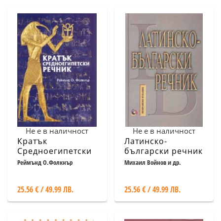
Не е в наличност
Не е в наличност
Кратък
Латинско-
Средноегипетски
български речник
речник
Реймънд О.Фолкнър
Михаил Войнов и др.
25.56 € / 49.99 ЛВ.
25.56 € / 49.99 ЛВ.