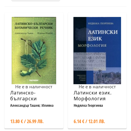
Не е в наличност
Не е в наличност
Латинско-
Латински език.
български
Морфология
ботанически
Александър Ташев; Илияна
Недялка Георгиева
Илиева
речник
13.80 € / 26.99 ЛВ.
6.14 € / 12.01 ЛВ.