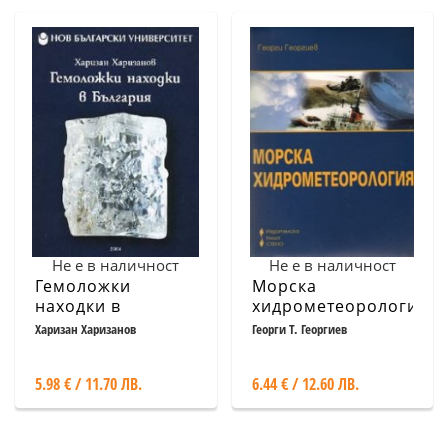
Не е в наличност
Не е в наличност
Гемоложки
Морска
находки в
хидрометеорология
България
Харизан Харизанов
Георги Т. Георгиев
5.98 € / 11.70 ЛВ.
6.44 € / 12.60 ЛВ.