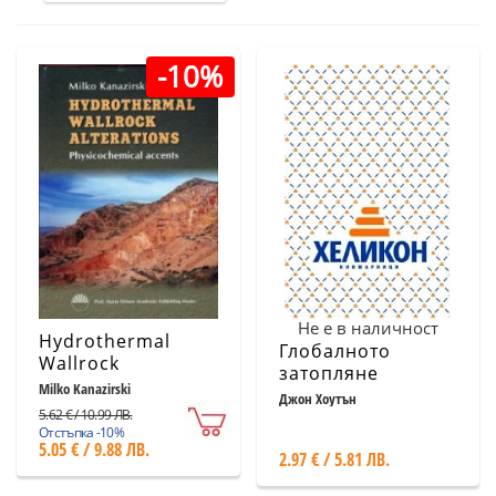
-10%
Не е в наличност
Hydrothermal
Глобалното
Wallrock
затопляне
Alterations.
Milko Kanazirski
Джон Хоутън
Physicochemical
5.62 € / 10.99 ЛВ.
accents
Отстъпка -10%
5.05 € / 9.88 ЛВ.
2.97 € / 5.81 ЛВ.