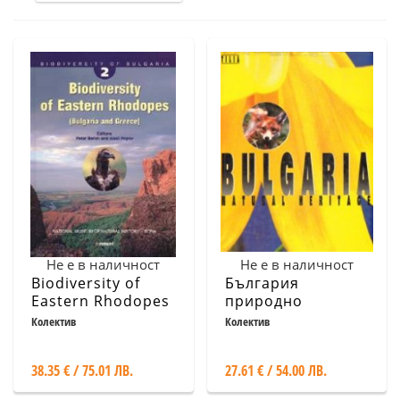
Не е в наличност
Не е в наличност
Biodiversity of
България
Eastern Rhodopes
природно
/Bulgaria and
наследство -
Колектив
Колектив
Greece/
английски
38.35 € / 75.01 ЛВ.
27.61 € / 54.00 ЛВ.