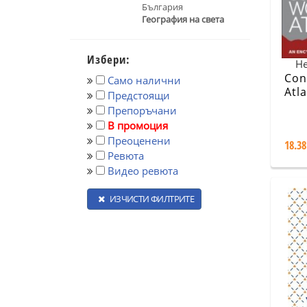
България
География на света
Избери:
Не
Con
Само налични
Atla
Предстоящи
Enc
Препоръчани
Atl
В промоция
Преоценени
18.38
Ревюта
Видео ревюта
ИЗЧИСТИ ФИЛТРИТЕ