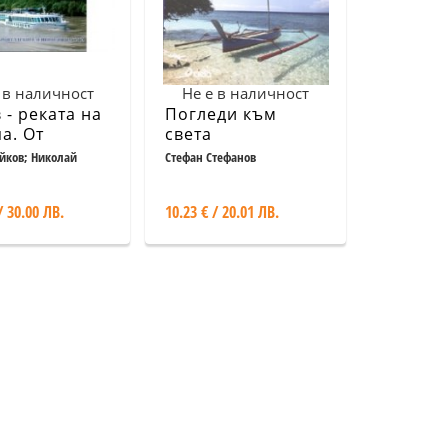
 в наличност
Не е в наличност
 - реката на
Погледи към
а. От
света
цвалдските
йков; Николай
Стефан Стефанов
и до делтата
/ 30.00 ЛВ.
10.23 € / 20.01 ЛВ.