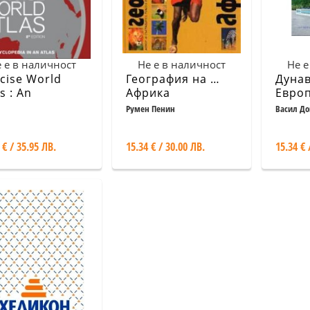
 е в наличност
Не е в наличност
Не е
cise World
География на …
Дунав
s : An
Африка
Европ
yclopedia in an
Швар
Румен Пенин
Васил До
Генчев
as
извор
 € / 35.95 ЛВ.
15.34 € / 30.00 ЛВ.
15.34 € 