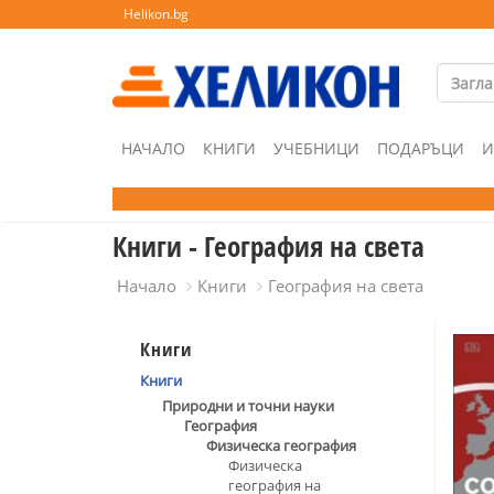
Helikon.bg
НАЧАЛО
КНИГИ
УЧЕБНИЦИ
ПОДАРЪЦИ
И
Книги - География на света
Начало
Книги
География на света
Книги
Книги
Природни и точни науки
География
Физическа география
Физическа
география на