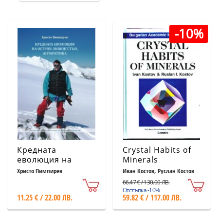
-10%
Кредната
Crystal Habits of
еволюция на
Minerals
остров
Христо Пимпирев
Иван Костов, Руслан Костов
Ливингстън,
66.47 € / 130.00 ЛВ.
Антарктида
Отстъпка -10%
11.25 € / 22.00 ЛВ.
59.82 € / 117.00 ЛВ.