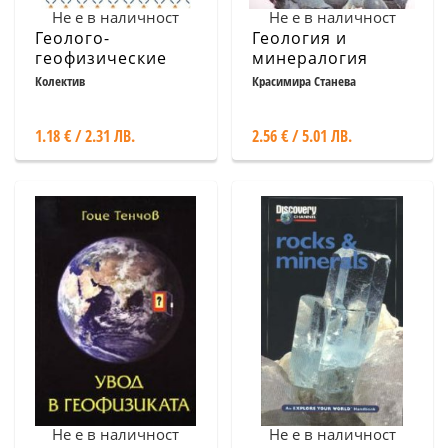
Не е в наличност
Не е в наличност
Геолого-
Геология и
геофизические
минералогия
исследования
Колектив
Красимира Станева
болг.сектора Че
1.18 € / 2.31 ЛВ.
2.56 € / 5.01 ЛВ.
Не е в наличност
Не е в наличност