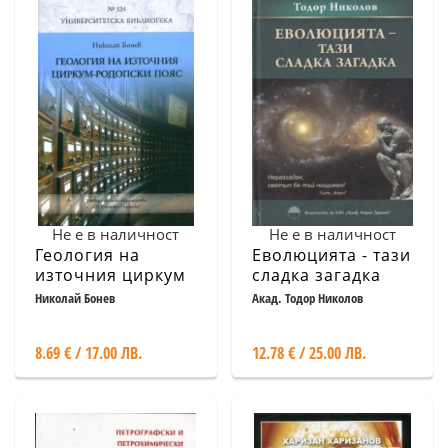
Не е в наличност
Не е в наличност
Геология на
Еволюцията - тази
източния циркум
сладка загадка
- Родопски пояс
Николай Бонев
Акад. Тодор Николов
8.69 € / 17.00 ЛВ.
12.78 € / 25.00 ЛВ.