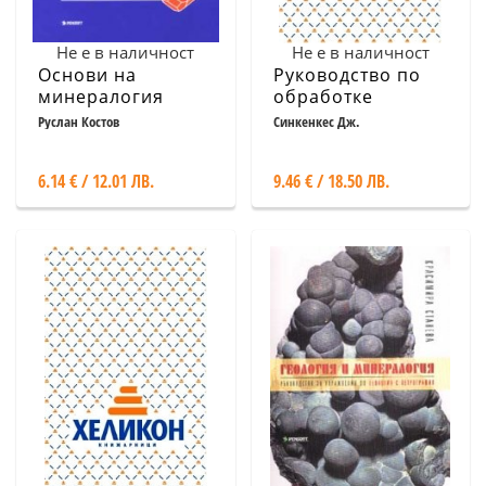
Не е в наличност
Не е в наличност
Основи на
Руководство по
минералогия
обработке
драгоценных и
Руслан Костов
Синкенкес Дж.
поделочных
6.14 € / 12.01 ЛВ.
9.46 € / 18.50 ЛВ.