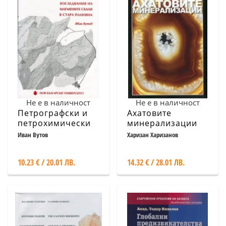
Не е в наличност
Не е в наличност
Петрографски и
Ахатовите
петрохимически
минерализации
изследвания на
Иван Вутов
Харизан Харизанов
магмените скали
в Стара планина
10.23 € / 20.01 ЛВ.
14.32 € / 28.01 ЛВ.