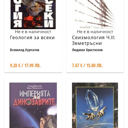
Не е в наличност
Не е в наличност
Геология за всеки
Сеизмология Ч.II:
Земетръсни
източници и
Всеволод Курчатов
Людмил Христосков
вълново поле в
Земята
9.20 € / 17.99 ЛВ.
7.67 € / 15.00 ЛВ.