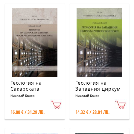
Геология на
Геология на
Сакарската
Западния циркум
единица от Сакар-
- Родопски пояс
Николай Бонев
Николай Бонев
Странджанската
зона
16.00 € / 31.29 ЛВ.
14.32 € / 28.01 ЛВ.