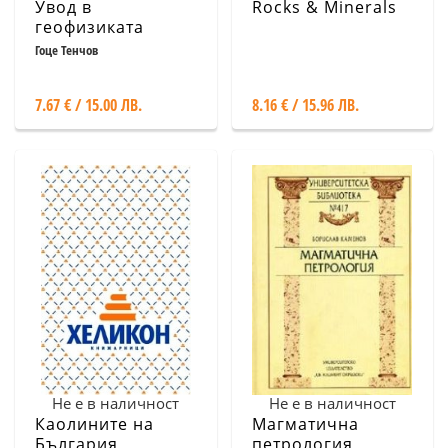
Увод в
Rocks & Minerals
геофизиката
Гоце Тенчов
7.67 € / 15.00 ЛВ.
8.16 € / 15.96 ЛВ.
Не е в наличност
Не е в наличност
Каолините на
Магматична
България
петрология