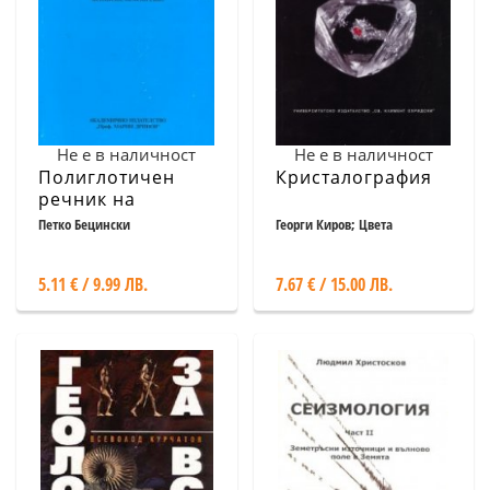
Не е в наличност
Не е в наличност
Полиглотичен
Кристалография
речник на
хидрогеоложки
Петко Бецински
Георги Киров; Цвета
Станимирова
термини и
понятия
5.11 € / 9.99 ЛВ.
7.67 € / 15.00 ЛВ.