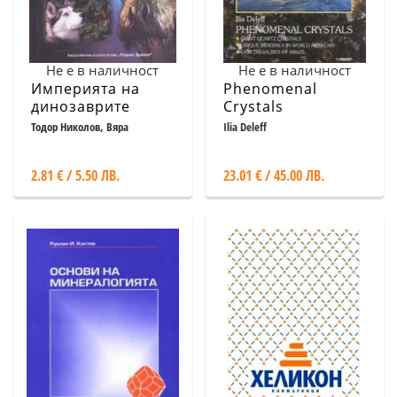
Не е в наличност
Не е в наличност
Империята на
Phenomenal
динозаврите
Crystals
Тодор Николов, Вяра
Ilia Deleff
Минковска
2.81 € / 5.50 ЛВ.
23.01 € / 45.00 ЛВ.