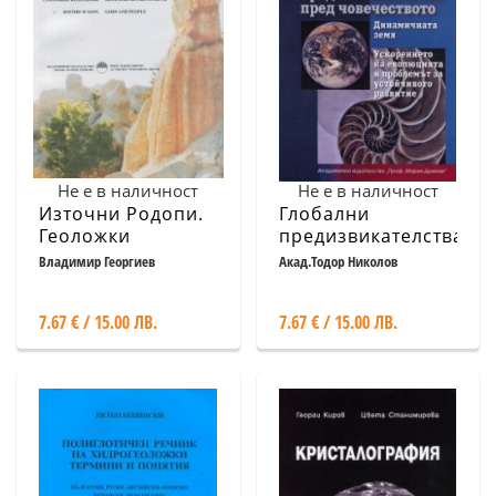
Не е в наличност
Не е в наличност
Източни Родопи.
Глобални
Геоложки
предизвикателства
феномени, богове
пред
Владимир Георгиев
Акад.Тодор Николов
и хора
човечеството
7.67 € / 15.00 ЛВ.
7.67 € / 15.00 ЛВ.