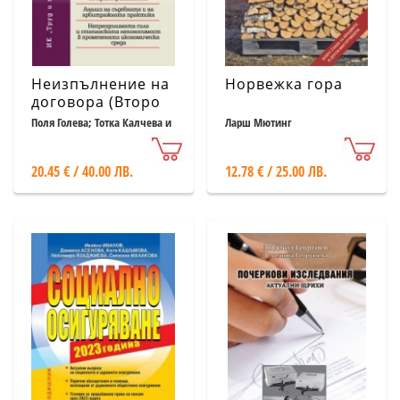
Неизпълнение на
Норвежка гора
договора (Второ
актуализирано и
Поля Голева; Тотка Калчева и
Ларш Мютинг
др.
допълнено
издание)
20.45 € / 40.00 ЛВ.
12.78 € / 25.00 ЛВ.