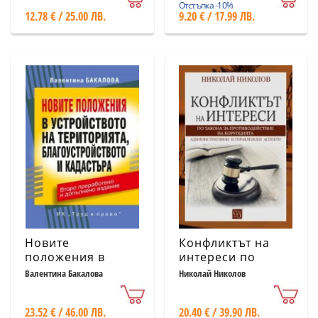
процесуален
Отстъпка -10%
12.78 € / 25.00 ЛВ.
9.20 € / 17.99 ЛВ.
кодекс
Новите
Конфликтът на
положения в
интереси по
устройството на
Закона за
Валентина Бакалова
Николай Николов
територията,
противодействие
благоустройството
с корупцията
23.52 € / 46.00 ЛВ.
20.40 € / 39.90 ЛВ.
и кадастъра