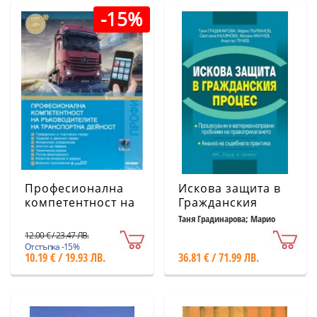
-15%
Професионална
Искова защита в
компетентност на
Гражданския
ръководителите
процес
Таня Градинарова; Марио
Първанов и др.
на транспортна
12.00 € / 23.47 ЛВ.
дейност
Отстъпка -15%
10.19 € / 19.93 ЛВ.
36.81 € / 71.99 ЛВ.