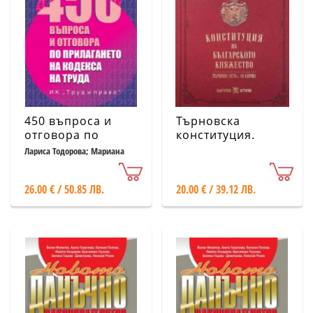
450 въпроса и
Търновска
отговора по
конституция.
прилагането на
Конституция на
Лариса Тодорова; Мариана
Василева; Теодора Дичева
Кодекса на труда
Българското
княжество
26.00 € / 50.85 ЛВ.
20.00 € / 39.12 ЛВ.