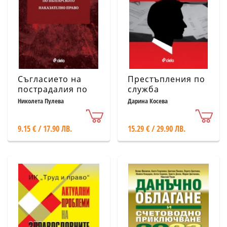
Съгласието на
Престъпления по
пострадалия по
служба
Българското
Николета Пулева
Дарина Косева
наказателно
право
9.15 € / 17.90 ЛВ.
15.29 € / 29.90 ЛВ.