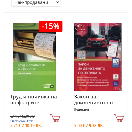
-15%
Труд и почивка на
Закон за
шофьорите.
движението по
Справочник
пътищата / 2026
Колектив
6.14 € / 12.01 ЛВ.
Отстъпка -15%
5.21 € / 10.19 ЛВ.
5.00 € / 9.78 ЛВ.