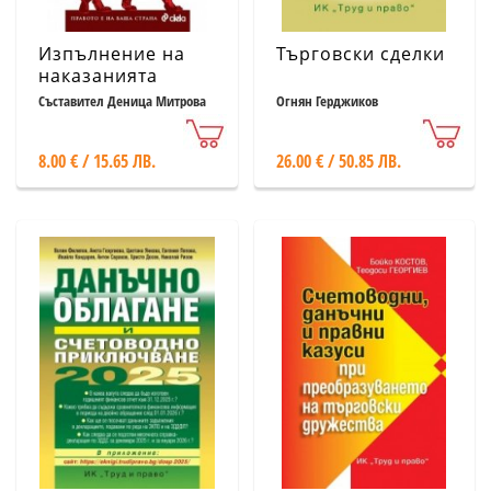
Изпълнение на
Търговски сделки
наказанията
Х/2025
Съставител Деница Митрова
Огнян Герджиков
8.00 € / 15.65 ЛВ.
26.00 € / 50.85 ЛВ.