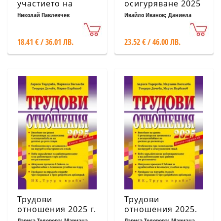
участието на
осигуряване 2025
длъжника в
година. Книга
Николай Павлевчев
Ивайло Иванов; Даниела
Асенова и др.
търговски
годишник
дружества поради
18.41 € / 36.01 ЛВ.
23.52 € / 46.00 ЛВ.
несъстоятелност
Трудови
Трудови
отношения 2025 г.
отношения 2025.
Книга - годишник
Книга-годишник +
Лариса Тодорова; Мариана
Лариса Тодорова; Мариана