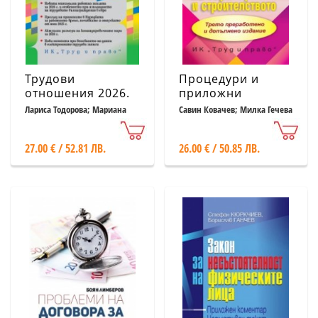
Трудови
Процедури и
отношения 2026.
приложни
Книга-годишник
документи по
Лариса Тодорова; Мариана
Савин Ковачев; Милка Гечева
Василева; Теодора Дичева;
и др.
(с достъп до
устройство на
Марио Първанов
специализиран
територията и
27.00 € / 52.81 ЛВ.
26.00 € / 50.85 ЛВ.
сайт)
строителството