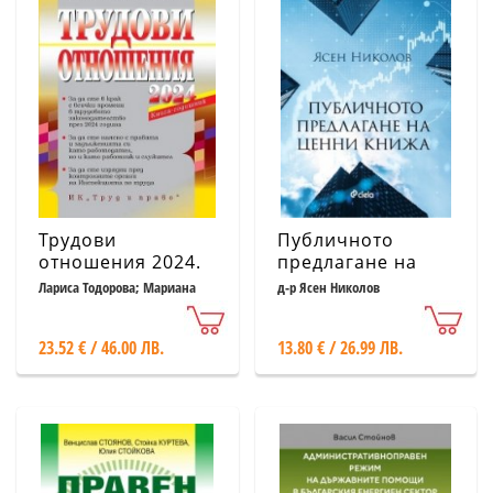
Трудови
Публичното
отношения 2024.
предлагане на
Книга-годишник
ценни книжа
Лариса Тодорова; Мариана
д-р Ясен Николов
Василева; Теодора Дичева
23.52 € / 46.00 ЛВ.
13.80 € / 26.99 ЛВ.