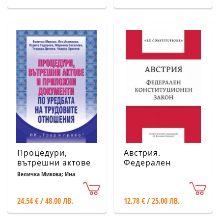
Процедури,
Австрия.
вътрешни актове
Федерален
и приложни
конституционен
Величка Микова; Ина
Ахмедова и др.
документи по
закон
уредбата на
24.54 € / 48.00 ЛВ.
12.78 € / 25.00 ЛВ.
трудовите
отношения