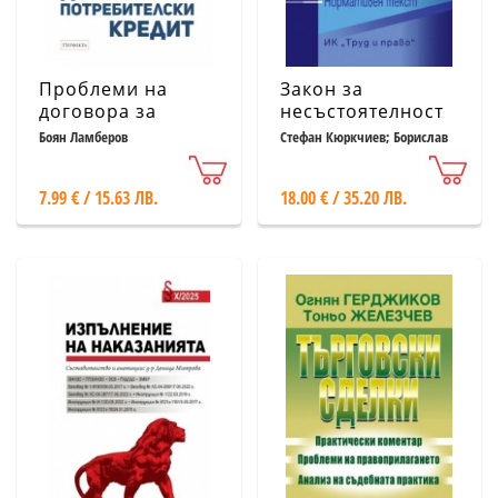
Проблеми на
Закон за
договора за
несъстоятелност
потребителски
на физическите
Боян Ламберов
Стефан Кюркчиев; Борислав
Ганчев
кредит
лица
7.99 € / 15.63 ЛВ.
18.00 € / 35.20 ЛВ.