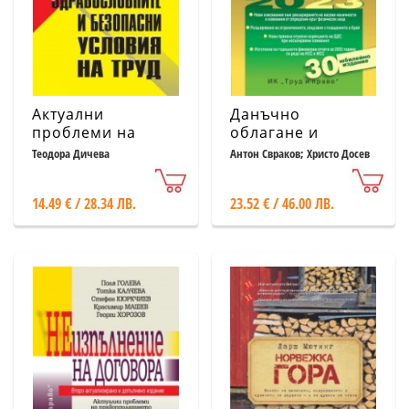
Актуални
Данъчно
проблеми на
облагане и
здравословните и
счетоводно
Теодора Дичева
Антон Свраков; Христо Досев
и др.
безопасни
приключване на
условия на труд
2023 г.
14.49 € / 28.34 ЛВ.
23.52 € / 46.00 ЛВ.