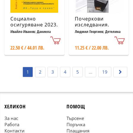
Социално
Почеркови
осигуряване 2023.
изследвания.
Книга-годишник
Актуални щрихи
Ивайло Иванов; Даниела
Людмил Георгиев; Детелина
Асенова и др.
Георгиева
22.50 € / 44.01 ЛВ.
11.25 € / 22.00 ЛВ.
1
2
3
4
5
...
19
ХЕЛИКОН
ПОМОЩ
За нас
Търсене
Работа
Поръчка
Контакти
Плащания