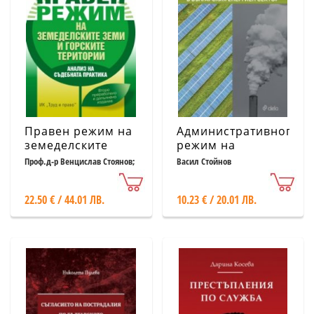
Правен режим на
Административнопра
земеделските
режим на
земи и горските
държавните
Проф.д-р Венцислав Стоянов;
Васил Стойнов
Стойка Куртева; Юлия
територии
помощи в
Стойкова
българския
22.50 € / 44.01 ЛВ.
10.23 € / 20.01 ЛВ.
енергиен сектор