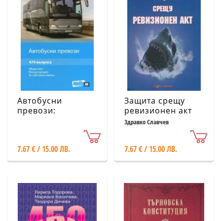
Автобусни
Защита срещу
превози:
ревизионен акт
обществен,
Здравко Славчев
международен, за
собствена сметка
7.67 € / 15.00 ЛВ.
7.67 € / 15.00 ЛВ.
(474 въпроса)