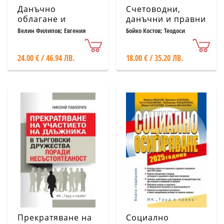
Данъчно
Счетоводни,
облагане и
данъчни и правни
счетоводно
казуси при
Велин Филипов; Евгения
Бойко Костов; Теодоси
Попова; Ивайло Кондарев и
Георгиев
приключване
преобразуването
др.
2025
на търговски
24.00 € / 46.94 ЛВ.
18.00 € / 35.20 ЛВ.
дружества
Прекратяване на
Социално