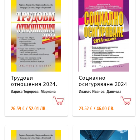
Трудови
Социално
отношения 2024.
осигуряване 2024
Книга-годишник +
година. Книга-
Лариса Тодорова; Мариана
Ивайло Иванов; Даниела
Василева; Теодора Дичева
Асенова и др.
достъп до сайт
годишник
26.59 € / 52.01 ЛВ.
23.52 € / 46.00 ЛВ.