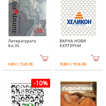
Литературата
ВАРНА НОВИ
Кн.35
КУЛТУРНИ
ХОРИЗОНТИ -
специален проект
на сп.
8.00 € / 15.65 ЛВ.
10.00 € / 19.56 ЛВ.
"Съвременник"
-10%