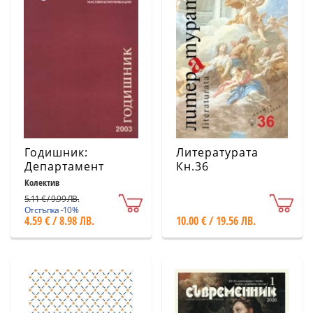
Годишник:
Литературата
Департамент
Кн.36
Масови
Колектив
комуникации /
5.11 € / 9.99 ЛВ.
НБУ
Отстъпка -10%
4.59 € / 8.98 ЛВ.
10.00 € / 19.56 ЛВ.