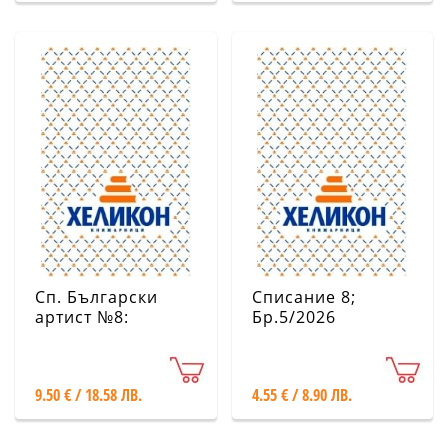
Сп. Български
Списание 8;
артист №8:
Бр.5/2026
Бъдещето на
клаическата
музика, Юни-
9.50 € / 18.58 ЛВ.
4.55 € / 8.90 ЛВ.
Септември 2026