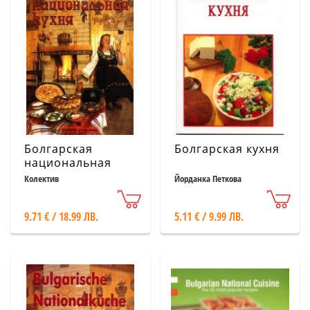
Болгарская
Болгарская кухня
национальная
кухня/ тв.к.
Колектив
Йорданка Петкова
9.71 € / 18.99 ЛВ.
5.11 € / 9.99 ЛВ.