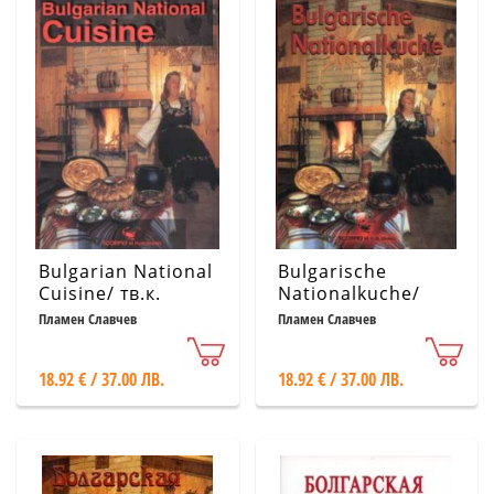
Bulgarian National
Bulgarische
Cuisine/ тв.к.
Nationalkuche/
тв.к.
Пламен Славчев
Пламен Славчев
18.92 € / 37.00 ЛВ.
18.92 € / 37.00 ЛВ.