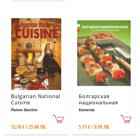
Bulgarian National
Болгарская
Cuisine
национальная
кухня: 50 самых
Plamen Slavchev
Колектив
популярных блюд
12.78 € / 25.00 ЛВ.
5.11 € / 9.99 ЛВ.