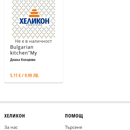
Не е в наличност
Bulgarian
kitchen"My
Grandmother's
Диана Коларова
recipes"
5.11 € / 9.99 ЛВ.
ХЕЛИКОН
ПОМОЩ
За нас
Търсене