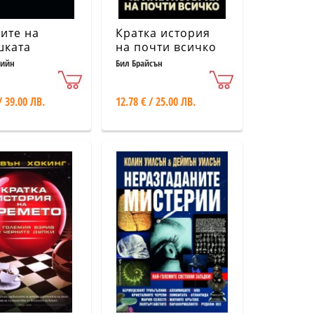
ите на
Кратка история
шката
на почти всичко
ода
рийн
Бил Брайсън
/ 39.00 ЛВ.
12.78 € / 25.00 ЛВ.