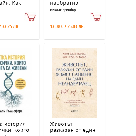
йн. Как
наобратно
ката между
Никлас Бренбор
 и студено
нява
/ 33.25 ЛВ.
13.00 € / 25.43 ЛВ.
ната
а история
Животът,
ички, които
разказан от един