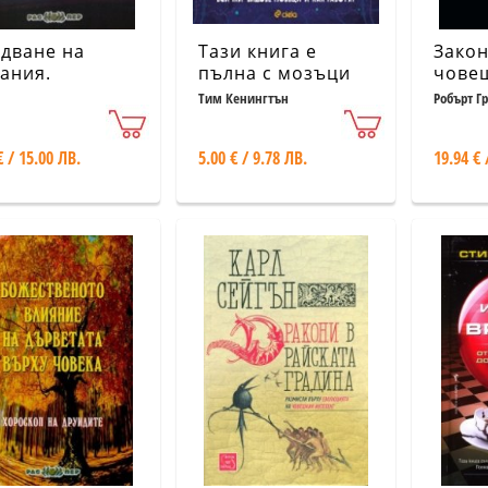
дване на
Тази книга е
Закон
ания.
пълна с мозъци
чове
лшебни
прир
Тим Кенингтън
Робърт Г
мули и
ники
€ / 15.00 ЛВ.
5.00 € / 9.78 ЛВ.
19.94 € 