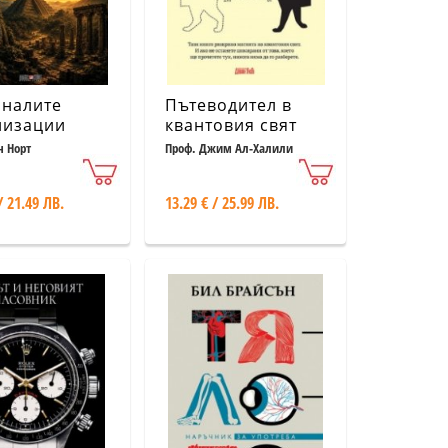
зналите
Пътеводител в
лизации
квантовия свят
н Норт
Проф. Джим Ал-Халили
/ 21.49 ЛВ.
13.29 € / 25.99 ЛВ.