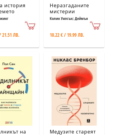
а история
Неразгаданите
емето
мистерии
окинг
Колин Уилсън; Деймън
Уилсън
/ 21.51 ЛВ.
10.22 € / 19.99 ЛВ.
лникът на
Медузите стареят