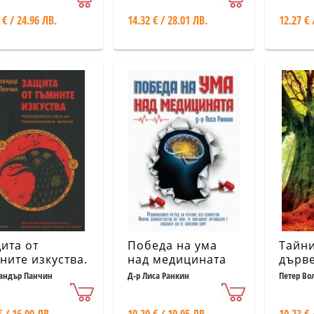
менили света
 € / 24.96 ЛВ.
14.32 € / 28.01 ЛВ.
12.27 € 
ита от
Победа на ума
Тайни
ните изкуства.
над медицината
дърве
еводител към
андър Панчин
Д-р Лиса Ранкин
Петер Во
анормалните
ения