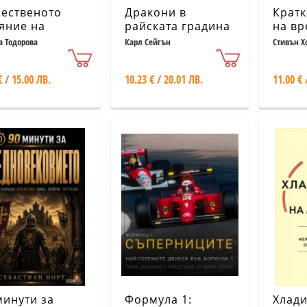
ественото
Дракони в
Кратк
яние на
райската градина
на вр
ветата върху
(твърда корица)
а Тодорова
Карл Сейгън
Стивън Х
ека. Хороскоп
друидите
€ / 15.00 ЛВ.
10.23 € / 20.01 ЛВ.
11.00 € 
минути за
Формула 1:
Хлади