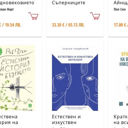
дновековието
Съперниците
Айнща
разли
тиан Норт
Пол Сен
топло
обяс
€ / 19.54 ЛВ.
33.30 € / 65.13 ЛВ.
17.00 € 
Вселе
ествена
Естествен и
Кратк
ория на
изкуствен
на вс