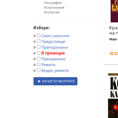
География
Астрономия
Екология
Избери:
Кра
на 
Само налични
или
Марк 
Предстоящи
хра
Препоръчани
кам
В промоция
10.23
наш
Преоценени
Ревюта
Видео ревюта
ИЗЧИСТИ ФИЛТРИТЕ