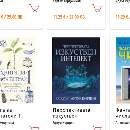
ещето
интелект
няког
ън
Сергей Герджиков
Адам Ръ
 € / 25.00 ЛВ.
11.25 € / 22.00 ЛВ.
15.29 € 
га за
Перспективата
Фант
татели 1.
изкуствен
числа
ории за
интелект
ги от
Учкунова
Артур Кордон
Антонио 
рития,