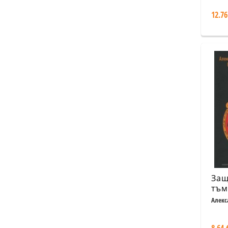
про
12.76
Защ
тъм
Път
Алекс
пар
явл