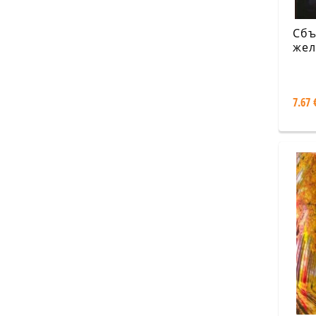
Сбъ
жел
Въ
фор
тех
7.67 