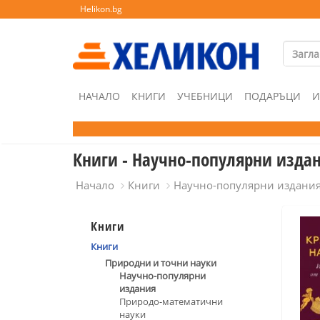
Helikon.bg
НАЧАЛО
КНИГИ
УЧЕБНИЦИ
ПОДАРЪЦИ
И
Книги - Научно-популярни изда
Начало
Книги
Научно-популярни издани
Книги
Книги
Природни и точни науки
Научно-популярни
издания
Природо-математични
науки