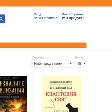
Вход
Моята поръчка
Моят профил
0 продукта
Подреди по :
Покажи
: