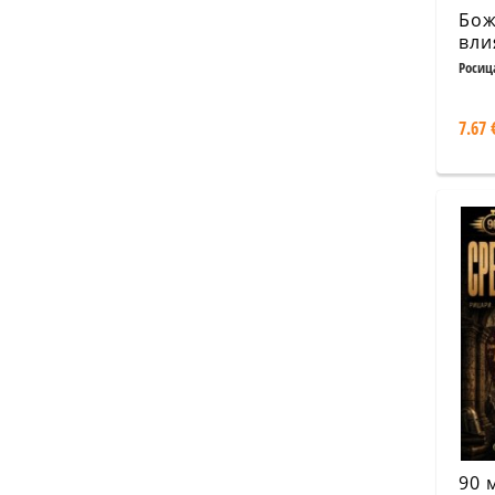
Бож
вли
дър
Росиц
чов
на 
7.67 
90 