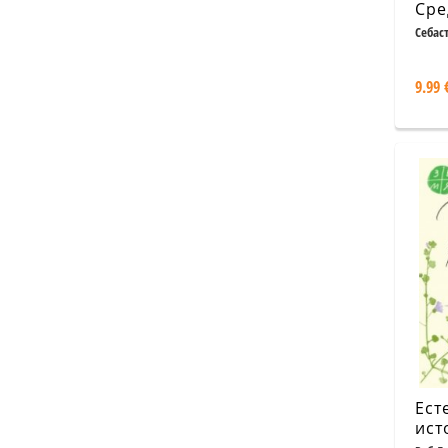
Сре
Себас
9.99 
Ест
ист