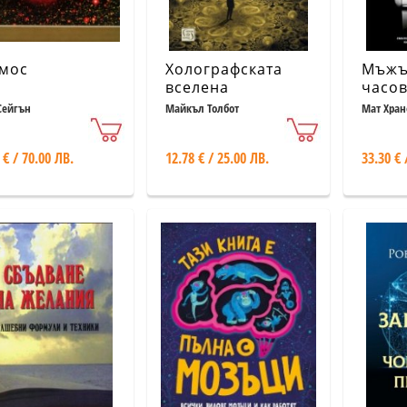
мос
Холографската
Мъжът
вселена
часо
Сейгън
Майкъл Толбот
Мат Хран
 € / 70.00 ЛВ.
12.78 € / 25.00 ЛВ.
33.30 € 