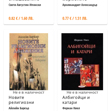
Свети Августин Ипонски
Архимандрит Александър
Милеант
0.82 € / 1.60 ЛВ.
0.77 € / 1.51 ЛВ.
Не е в наличност
Не е в наличност
Новите
Албигойци и
религиозни
катари
движения:
Айлийн Баркър
Фернан Ниел