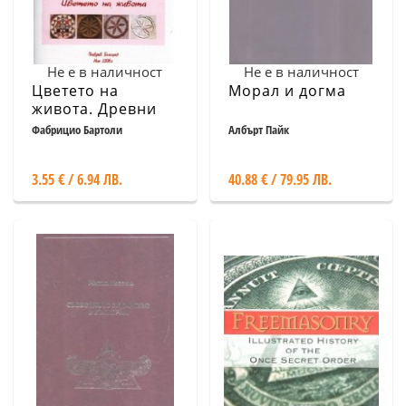
Не е в наличност
Не е в наличност
Цветето на
Морал и догма
живота. Древни
символи в Марке
Фабрицио Бартоли
Албърт Пайк
и Тамплиерско
знание
3.55 € / 6.94 ЛВ.
40.88 € / 79.95 ЛВ.