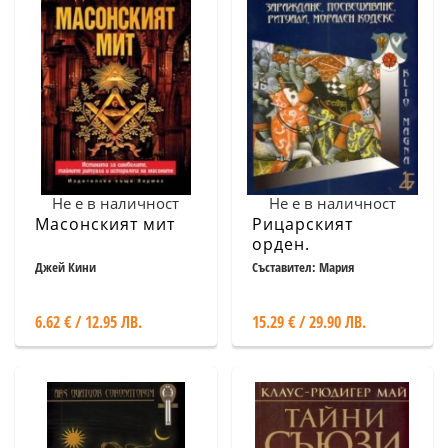
Не е в наличност
Не е в наличност
Масонският мит
Рицарският
орден.
Зараждане,
Джей Кини
Съставител: Мария
Арабаджиева
посвещаване,
ритуали, морален
6.62 € / 12.95 ЛВ.
15.29 € / 29.90 ЛВ.
кодекс