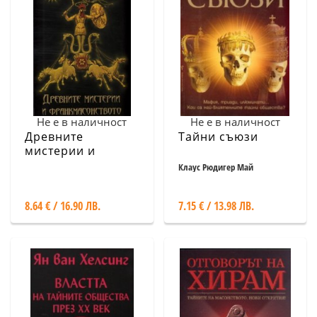
Не е в наличност
Не е в наличност
Древните
Тайни съюзи
мистерии и
франкмасонството/
Клаус Рюдигер Май
твърда корица
8.64 € / 16.90 ЛВ.
7.15 € / 13.98 ЛВ.