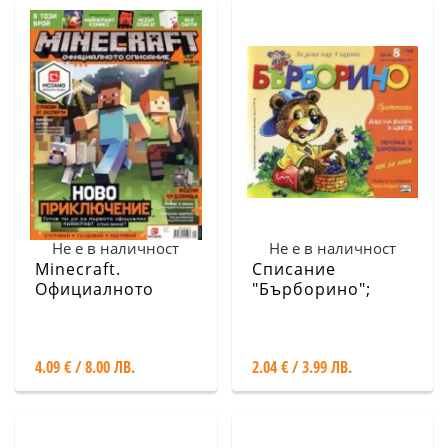
Не е в наличност
Не е в наличност
Minecraft.
Списание
Официалното
"Бърборино";
списание Бр.1
Бр.8/ Август -
Септември 2017
4.09 € / 8.00 ЛВ.
2.04 € / 3.99 ЛВ.