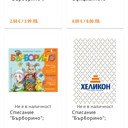
Бр.4/ Април - Май
списание; Бр.4
2018
2.04 € / 3.99 ЛВ.
4.09 € / 8.00 ЛВ.
Не е в наличност
Не е в наличност
Списание
Списание
"Бърборино";
"Бърборино";
Бр.3/ Март -
Бр.2/ Февруари -