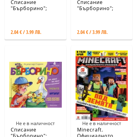
Списание
Списание
"Бърборино";
"Бърборино";
Бр.6/ Юни-Юли
Бр.5/ Май-Юни
2018
2018
2.04 € / 3.99 ЛВ.
2.04 € / 3.99 ЛВ.
Не е в наличност
Не е в наличност
Списание
Minecraft.
"Бърборино";
Официалното