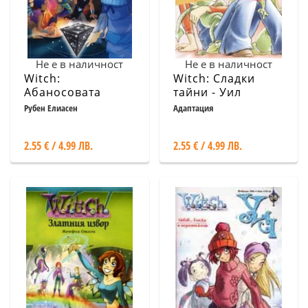
Не е в наличност
Не е в наличност
Witch:
Witch: Сладки
Абаносовата
тайни - Уил
пирамида
разказва
Рубен Елиасен
Адаптация
2.55 € / 4.99 ЛВ.
2.55 € / 4.99 ЛВ.