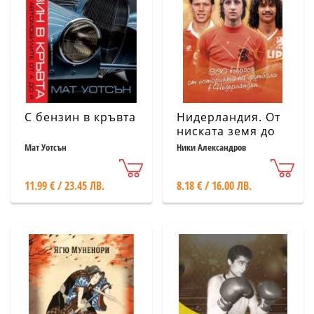
С бензин в кръвта
Нидерландия. От
ниската земя до
висините на
Мат Уотсън
Ники Александров
футбола. 300
въпроса от
11.99 € / 23.45 ЛВ.
8.18 € / 16.00 ЛВ.
историята на
футбола в
Нидерландия /
куиз книга/