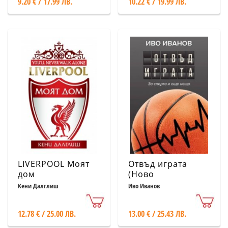
9.20 € / 17.99 ЛВ.
10.22 € / 19.99 ЛВ.
LIVERPOOL Моят
Отвъд играта
дом
(Ново
преработено и
Кени Далглиш
Иво Иванов
допълнено
издание)
12.78 € / 25.00 ЛВ.
13.00 € / 25.43 ЛВ.