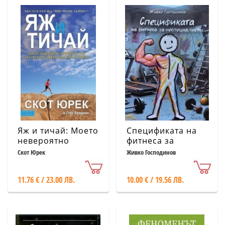
Яж и тичай: Моето
Спецификата на
невероятно
фитнеса за
пътуване към
неспециалисти
Скот Юрек
Живко Господинов
бягането на
свръхдълги
11.76 € / 23.00 ЛВ.
10.00 € / 19.56 ЛВ.
разстояния