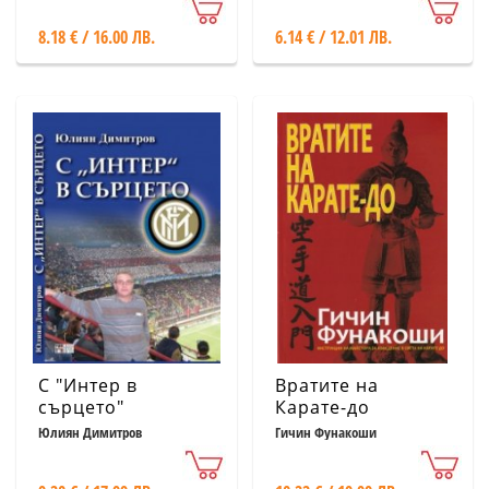
историята на
историята на
8.18 € / 16.00 ЛВ.
6.14 € / 12.01 ЛВ.
клуба - куиз
клуба)
книга)
С "Интер в
Вратите на
сърцето"
Карате-до
Юлиян Димитров
Гичин Фунакоши