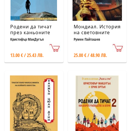
Родени да тичат
Мондиал. История
през каньоните
на световните
на Мексико
първенства
Кристофър МакДугъл
Румен Пайташев
(допълнено
издание)
13.00 € / 25.43 ЛВ.
25.00 € / 48.90 ЛВ.