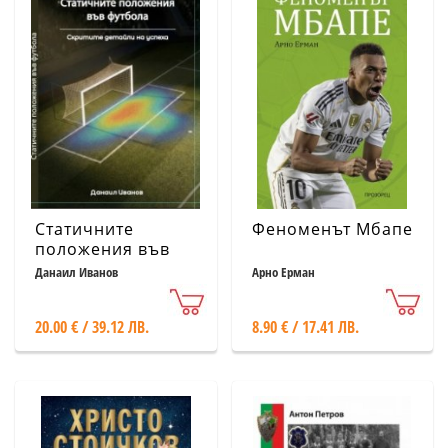
Статичните
Феноменът Мбапе
положения във
футбола. Скритите
Данаил Иванов
Арно Ерман
детайли на успеха
20.00 € / 39.12 ЛВ.
8.90 € / 17.41 ЛВ.