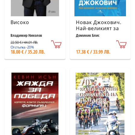
Високо
Новак Джокович.
Най-великият за
всички времена
Владимир Николов
Доминик Блис
22.50 € / 44.01 ЛВ.
Отстъпка -20%
18.00 € / 35.20 ЛВ.
17.38 € / 33.99 ЛВ.