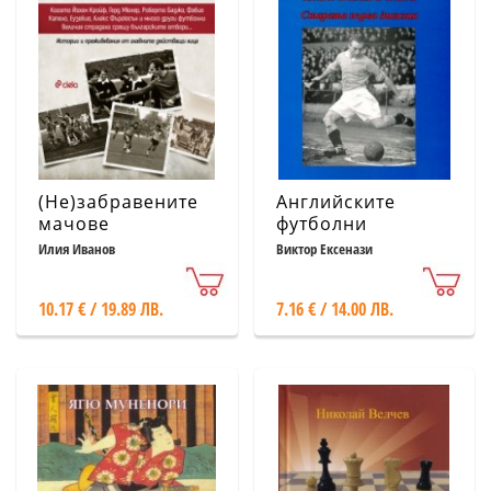
(Не)забравените
Английските
мачове
футболни
първенства.
Илия Иванов
Виктор Ексенази
Старата първа
дивизия
10.17 € / 19.89 ЛВ.
7.16 € / 14.00 ЛВ.