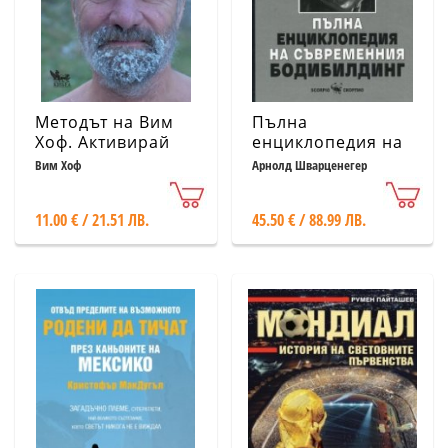
Методът на Вим
Пълна
Хоф. Активирай
енциклопедия на
пълния си
съвременния
Вим Хоф
Арнолд Шварценегер
човешки
бодибилдинг
потенциал
11.00 € / 21.51 ЛВ.
45.50 € / 88.99 ЛВ.