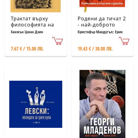
Трактат върху
Родени да тичат 2
философията на
- най-доброто
бойните изкуства
ръководство за
Ханжън Цюан Дзин
Кристофър Макдугъл; Ерик
Ортън
бегачи
7.67 € / 15.00 ЛВ.
19.43 € / 38.00 ЛВ.