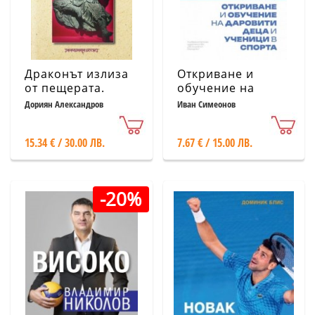
Драконът излиза
Откриване и
от пещерата.
обучение на
Същността на
даровити деца и
Дориян Александров
Иван Симеонов
бойните изкуства
ученици в спорта
15.34 € / 30.00 ЛВ.
7.67 € / 15.00 ЛВ.
-20%