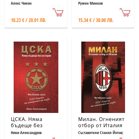
Алекс Чикон
Румен Минков
10.23 € / 20.01 ЛВ.
15.34 € / 30.00 ЛВ.
ЦСКА. Няма
Милан. Огненият
бъдеще без
отбор от Италия
история (320
(Футболен куиз -
Ники Александров
Съставители Станил Йотов;
Иван Николов
въпроса от
300 въпроса от