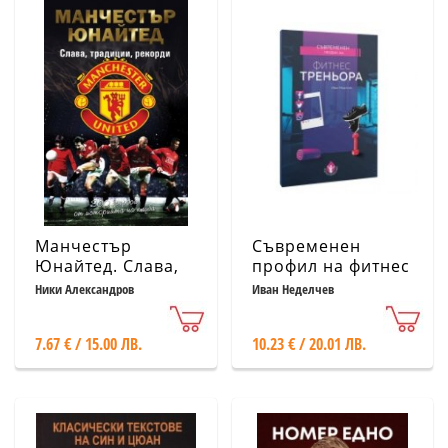
Манчестър
Съвременен
Юнайтед. Слава,
профил на фитнес
традиции,
треньора
Ники Александров
Иван Неделчев
рекорди. 300
въпроса от
7.67 € / 15.00 ЛВ.
10.23 € / 20.01 ЛВ.
историята на
клуба