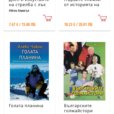
на стрелба с лък
от историята на
Ботев Пловдив
Ойген Херигъл
7.67 € / 15.00 ЛВ.
10.23 € / 20.01 ЛВ.
Голата планина
Българските
голмайстори