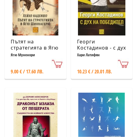
Пътят на
Георги
стратегията в Ягю
Костадинов - с дух
Шинкагерю
на победител
Ягю Муненори
Хари Латифян
9.00 € / 17.60 ЛВ.
10.23 € / 20.01 ЛВ.