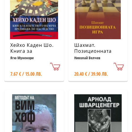
Хейхо Каден Шо.
Шахмат.
Книга за
Позиционната
изкуството на
игра (второ
Ягю Муненори
Николай Велчев
меча, предавана
преработено
по наследство
издание)
7.67 € / 15.00 ЛВ.
20.40 € / 39.90 ЛВ.