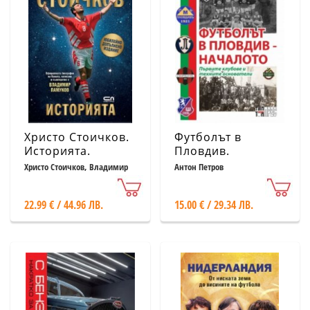
Христо Стоичков.
Футболът в
Историята.
Пловдив.
Юбилейно
Началото
Христо Стоичков, Владимир
Антон Петров
Памуков
допълнено
издание
22.99 € / 44.96 ЛВ.
15.00 € / 29.34 ЛВ.