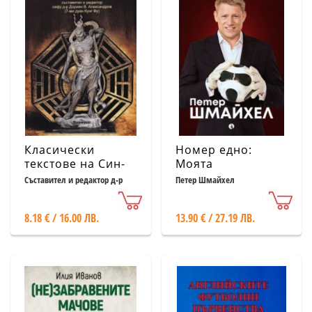
Класически
Номер едно:
текстове на Син-
Моята
И-Цюан
автобиография
Съставител и редактор д-р
Петер Шмайхел
Дориян Александров
8.18 € / 16.00 ЛВ.
13.90 € / 27.19 ЛВ.