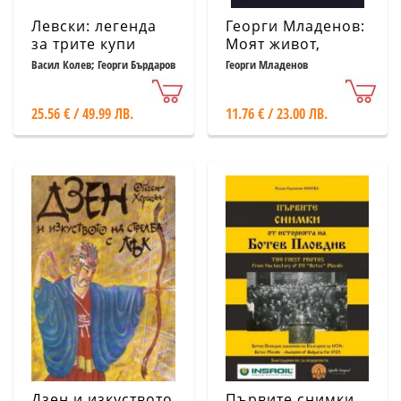
Левски: легенда
Георги Младенов:
за трите купи
Моят живот,
моята игра
Васил Колев; Георги Бърдаров
Георги Младенов
25.56 € / 49.99 ЛВ.
11.76 € / 23.00 ЛВ.
Дзен и изкуството
Първите снимки