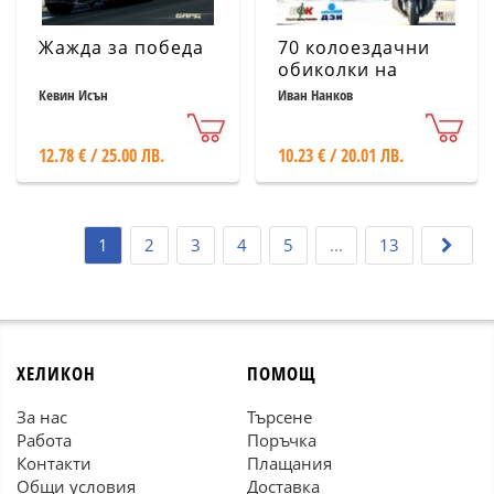
Жажда за победа
70 колоездачни
обиколки на
България
Кевин Исън
Иван Нанков
12.78 € / 25.00 ЛВ.
10.23 € / 20.01 ЛВ.
1
2
3
4
5
...
13
ХЕЛИКОН
ПОМОЩ
За нас
Търсене
Работа
Поръчка
Контакти
Плащания
Общи условия
Доставка