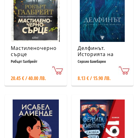
Мастиленочерно
Делфинът.
сърце
Историята на
един мечтател
Робърт Галбрейт
Серхио Бамбарен
20.45 € / 40.00 ЛВ.
8.13 € / 15.90 ЛВ.