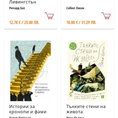
Ливингстън
Чайката (Пълно
Ричард Бах
Сибил Лакан
издание с
непубликуваната
12.78 € / 25.00 ЛВ.
16.00 € / 31.29 ЛВ.
досега четвърта
част)
Истории за
Тънките стени на
кронопи и фами
живота
Хулио Кортасар
Нина Бъртън