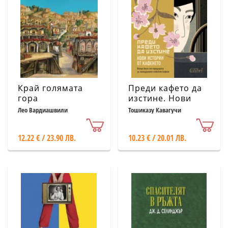
Край голямата
Преди кафето да
гора
изстине. Нови
истории от
Лео Вардиашвили
Тошиказу Кавагучи
кафенето
12.22 € / 23.90 ЛВ.
10.23 € / 20.01 ЛВ.