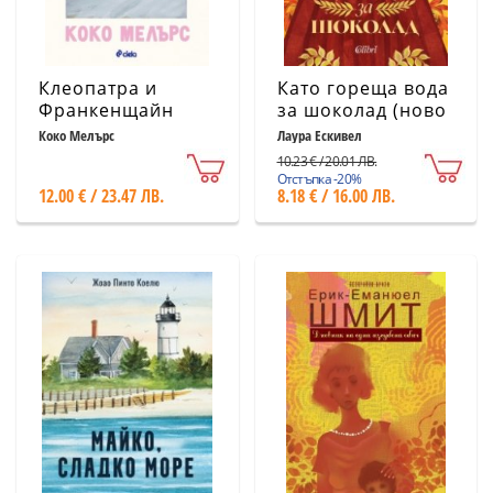
Клеопатра и
Като гореща вода
Франкенщайн
за шоколад (ново
издание)
Коко Мелърс
Лаура Ескивел
10.23 € / 20.01 ЛВ.
Отстъпка -20%
12.00 € / 23.47 ЛВ.
8.18 € / 16.00 ЛВ.