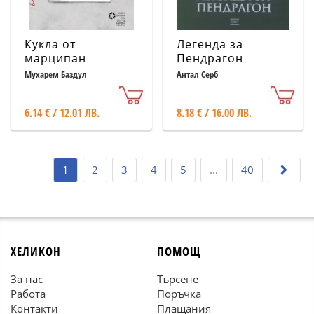
Кукла от
Легенда за
марципан
Пендрагон
Мухарем Баздул
Антал Серб
6.14 € / 12.01 ЛВ.
8.18 € / 16.00 ЛВ.
1
2
3
4
5
...
40
ХЕЛИКОН
ПОМОЩ
За нас
Търсене
Работа
Поръчка
Контакти
Плащания