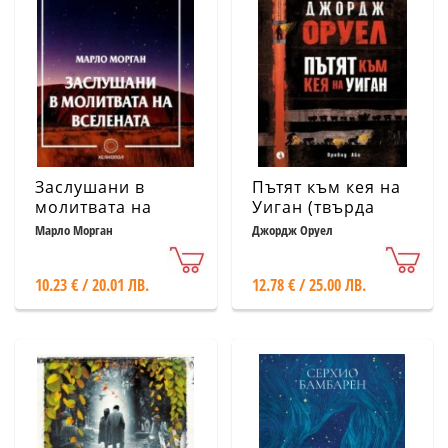
Заслушани в
Пътят към кея на
молитвата на
Уиган (твърда
Вселената
корица)
Марло Морган
Джордж Оруел
10.23 € / 20.01 ЛВ.
12.78 € / 25.00 ЛВ.