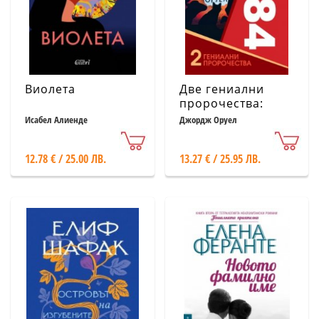
Виолета
Две гениални
пророчества:
1984 и Фермата
Исабел Алиенде
Джордж Оруел
на животните
12.78 € / 25.00 ЛВ.
13.27 € / 25.95 ЛВ.