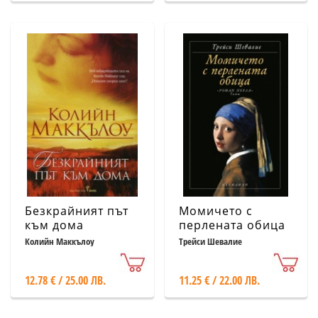
Безкрайният път
Момичето с
към дома
перлената обица
Колийн Маккълоу
Трейси Шевалие
12.78 € / 25.00 ЛВ.
11.25 € / 22.00 ЛВ.