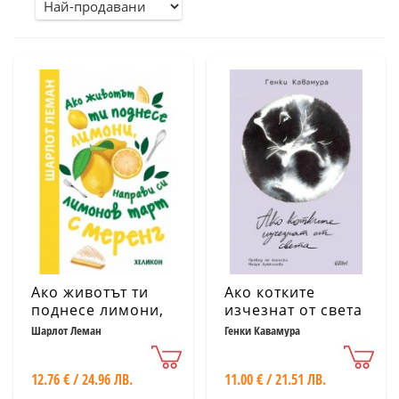
Ако животът ти
Ако котките
поднесе лимони,
изчезнат от света
направи си
Шарлот Леман
Генки Кавамура
лимонов тарт с
меренг
12.76 € / 24.96 ЛВ.
11.00 € / 21.51 ЛВ.