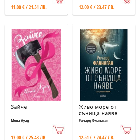
11.00 € / 21.51 ЛВ.
12.00 € / 23.47 ЛВ.
Зайче
Живо море от
сънища наяве
Мона Ауад
Ричард Фланаган
13.00 € / 25.43 ЛВ.
12.51 € / 24.47 ЛВ.