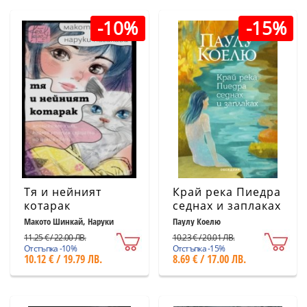
-10%
-15%
Тя и нейният
Край река Пиедра
котарак
седнах и заплаках
(ново издание)
Макото Шинкай, Наруки
Паулу Коелю
Нагакава
11.25 € / 22.00 ЛВ.
10.23 € / 20.01 ЛВ.
Отстъпка -10%
Отстъпка -15%
10.12 € / 19.79 ЛВ.
8.69 € / 17.00 ЛВ.