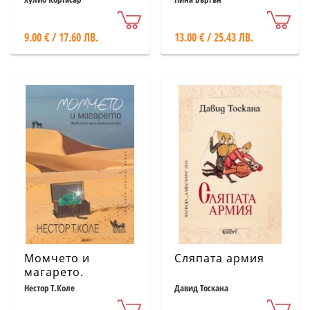
9.00 € / 17.60 ЛВ.
13.00 € / 25.43 ЛВ.
Момчето и
Сляпата армия
магарето.
Животът не е
Нестор Т.Коле
Давид Тоскана
пътешествие