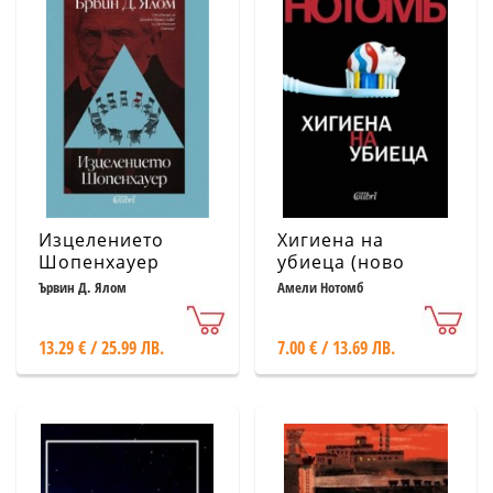
Изцелението
Хигиена на
Шопенхауер
убиеца (ново
(ново издание)
издание)
Ървин Д. Ялом
Амели Нотомб
13.29 € / 25.99 ЛВ.
7.00 € / 13.69 ЛВ.