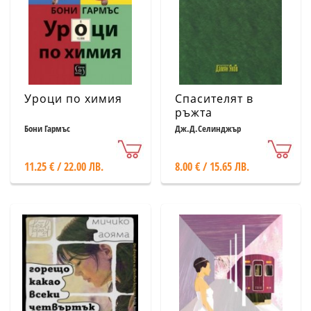
Уроци по химия
Спасителят в
ръжта
Бони Гармъс
Дж.Д.Селинджър
11.25 € / 22.00 ЛВ.
8.00 € / 15.65 ЛВ.