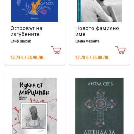
Островът на
Новото фамилно
изгубените
име
дървета
Елиф Шафак
Елена Феранте
12.73 € / 24.90 ЛВ.
12.78 € / 25.00 ЛВ.