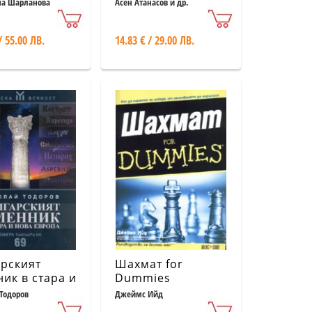
стирите
ръкописи в
на Шарланова
Асен Атанасов и др.
о София
Рилския манастир
/ 55.00 ЛВ.
14.83 € / 29.00 ЛВ.
рският
Шахмат for
ик в стара и
Dummies
Европа
Тодоров
Джеймс Ийд