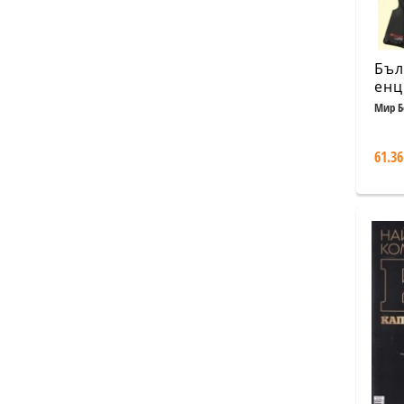
Бъл
енц
(но
Мир Б
изд
61.36