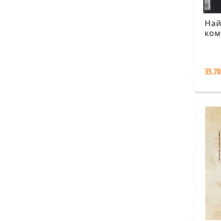
Най
ком
Бъл
Кап
35.70