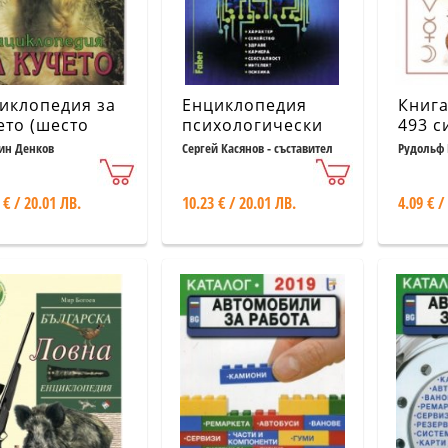
иклопедия за
Енциклопедия
Книга
ето (шесто
психологически
493 с
работено и
тестове
изпол
ин Денков
Сергей Касянов - съставител
Рудольф 
ълнено
антич
ание)
 € / 20.01 ЛВ.
10.23 € / 20.01 ЛВ.
4.09 € /