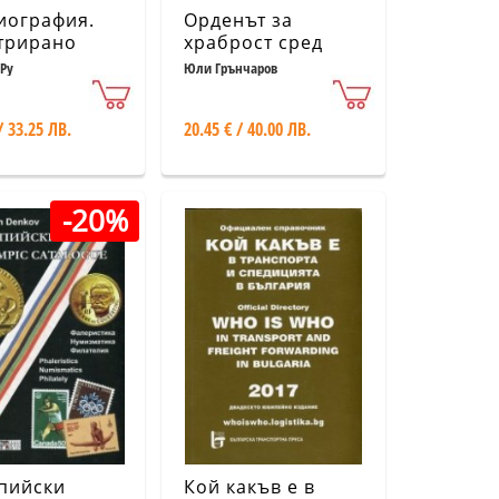
иография.
Орденът за
трирано
храброст сред
одство за
отличията на
Ру
Юли Грънчаров
орианския
Царство България
на цветята
/ 33.25 ЛВ.
20.45 € / 40.00 ЛВ.
-20%
пийски
Кой какъв е в