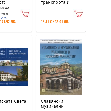
ог:
транспорта и
истика.
спедицията в
Денков
зматика.
България 2017
89.91 ЛВ.
телия
(Официален
 -20%
/ 71.92 ЛВ.
18.41 € / 36.01 ЛВ.
справочник)
ската Света
Славянски
музикални