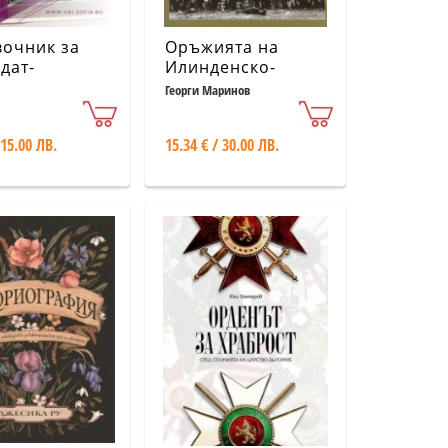
очник за
Оръжията на
дат-
Илинденско-
нти 2024/25
Преображенско-
Георги Маринов
ийски
Кръстовденското
рситет "Св.
въстание
 15.00 ЛВ.
15.34 € / 30.00 ЛВ.
ент
ски"