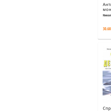
Ант
мон
Бал
Нико
пол
мон
30.68
бъл
Спр