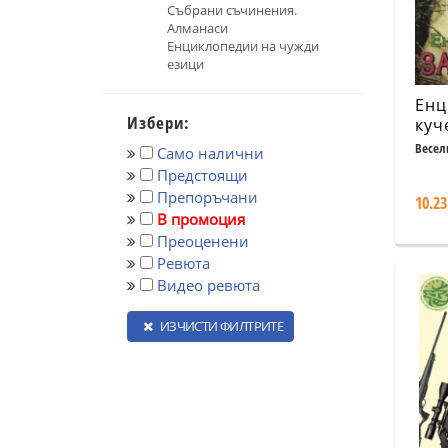
Събрани съчинения.
Алманаси
Енциклопедии на чужди
езици
Енц
Избери:
куч
пре
Весел
Само налични
доп
Предстоящи
изд
Препоръчани
10.23
В промоция
Преоценени
Ревюта
Видео ревюта
ИЗЧИСТИ ФИЛТРИТЕ