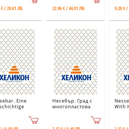
ей - София.
и значение
 € / 28.01 ЛВ.
22.96 € / 44.91 ЛВ.
9.20 € /
алог
sebar. Eine
Несебър. Град с
Nesse
schichtige
многопластова
With 
chichte
история