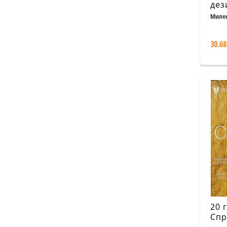
дез
Спи
Милен
Йорда
раз
дез
30.68
20 
Спр