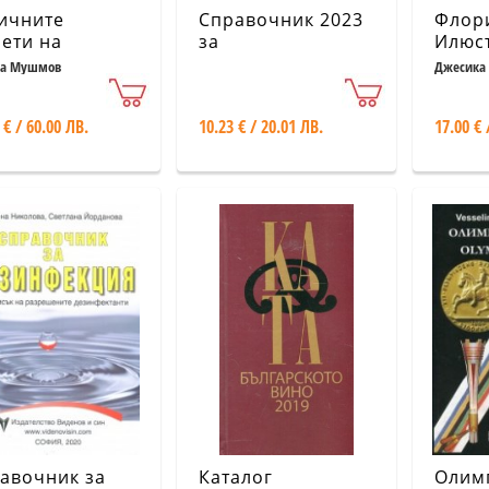
ичните
Справочник 2023
Флор
ети на
за
Илюс
канския
кандидатстващите
ръков
ла Мушмов
Джесика 
уостров и
след 7. клас
викт
етите на
език 
 € / 60.00 ЛВ.
10.23 € / 20.01 ЛВ.
17.00 € 
гарските царе
авочник за
Каталог
Олим