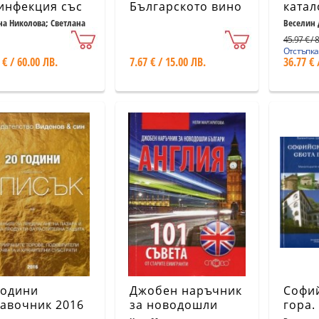
инфекция със
Българското вино
катал
сък на
2019
Фалер
а Николова; Светлана
Веселин 
нова
решените
Нуми
45.97 € / 
инфектанти
Фила
Отстъпка
 € / 60.00 ЛВ.
7.67 € / 15.00 ЛВ.
36.77 € 
години
Джобен наръчник
Софий
авочник 2016
за новодошли
гора.