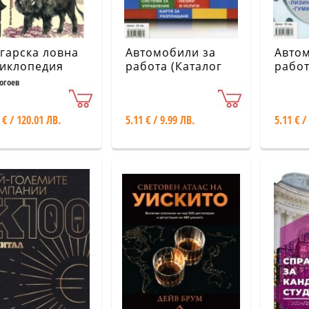
гарска ловна
Автомобили за
Авто
иклопедия
работа (Каталог
работ
во допълнено
2019)
2018)
огоев
ание)
 € / 120.01 ЛВ.
5.11 € / 9.99 ЛВ.
5.11 € /