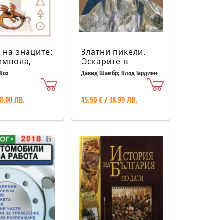
 на знаците:
Златни пикели.
имвола,
Оскарите в
звани от
алпинизма
Кох
Давид Шамбр; Клод Гардиен
ността
 8.00 ЛВ.
45.50 € / 88.99 ЛВ.