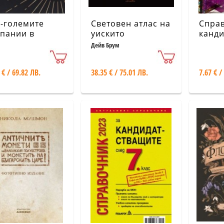
-големите
Световен атлас на
Справ
пании в
уискито
канди
гария - К100 -
студе
Дейв Брум
итал
(Соф
униве
 € / 69.82 ЛВ.
38.35 € / 75.01 ЛВ.
7.67 € /
Клим
Охрид