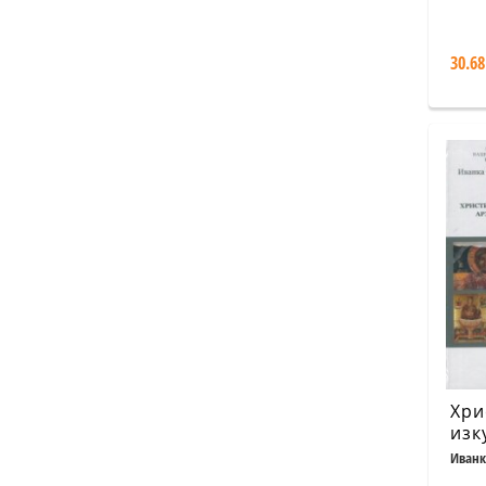
със
раз
пре
30.68
паз
упо
про
рас
защ
Хри
изк
нац
Иванк
Гатев
арх