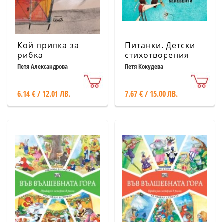
Кой припка за
Питанки. Детски
рибка
стихотворения
(второ издание)
Петя Александрова
Петя Кокудева
6.14 € / 12.01 ЛВ.
7.67 € / 15.00 ЛВ.