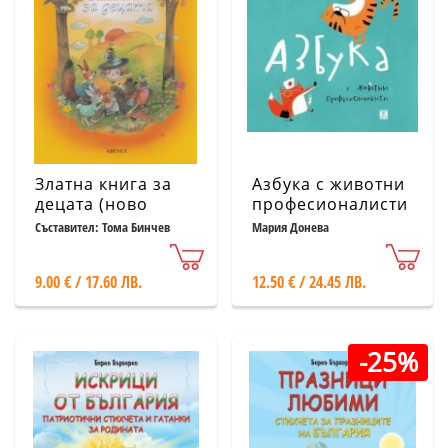
Златна книга за
Азбука с животни
децата (ново
професионалисти
издание)
(твърда корица)
Съставител: Тома Бинчев
Мария Донева
9.00 € / 17.60 ЛВ.
12.50 € / 24.45 ЛВ.
-25%