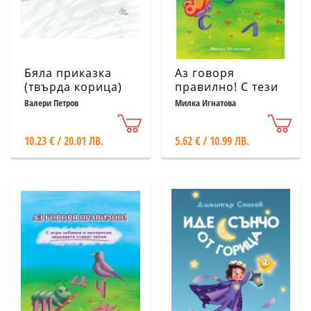
Бяла приказка
Аз говоря
(твърда корица)
правилно! С тези
стихове чудесни
Валери Петров
Милка Игнатова
звуковете стават
лесни (С, З, Р, Л)
10.23 € / 20.01 ЛВ.
5.62 € / 10.99 ЛВ.