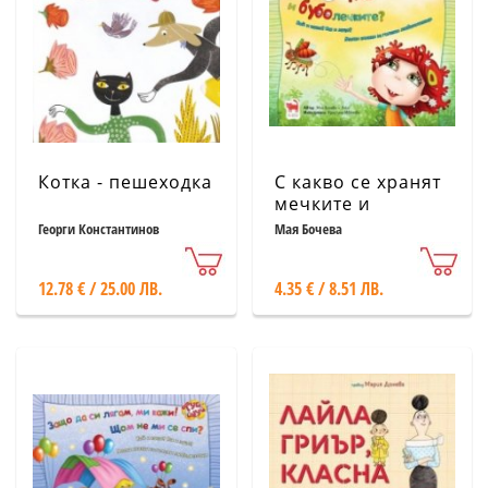
Котка - пешеходка
С какво се хранят
мечките и
буболечките?
Георги Константинов
Мая Бочева
12.78 € / 25.00 ЛВ.
4.35 € / 8.51 ЛВ.