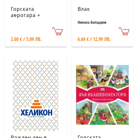
Горската
Влак
аерогара +
Автомобилно
Никола Вапцаров
състезание в
гората (Във
2.60 € / 5.09 ЛВ.
6.64 € / 12.99 ЛВ.
вълшебната гора)
Рожден ден в
Горската