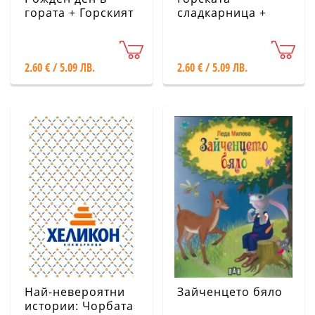
гората + Горският
сладкарница +
вестник (Във
Пожар в гората
вълшебната гора)
(Във вълшебната
гора)
2.60 € / 5.09 ЛВ.
2.60 € / 5.09 ЛВ.
Най-невероятни
Зайченцето бяло
истории: Чорбата