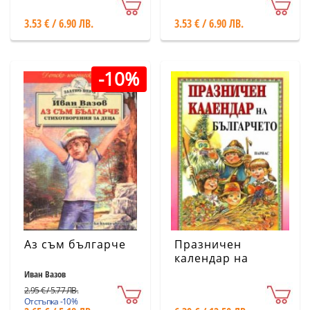
3.53 € / 6.90 ЛВ.
3.53 € / 6.90 ЛВ.
-10%
Аз съм българче
Празничен
календар на
българчето
Иван Вазов
2.95 € / 5.77 ЛВ.
Отстъпка -10%