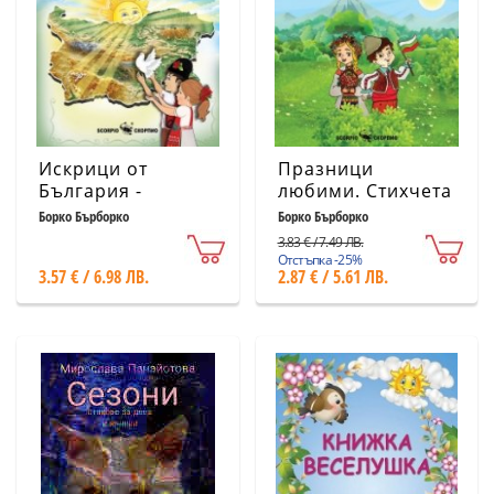
Искрици от
Празници
България -
любими. Стихчета
патриотични
за празниците на
Борко Бърборко
Борко Бърборко
стихчета и
България
3.83 € / 7.49 ЛВ.
гатанки за
Отстъпка -25%
3.57 € / 6.98 ЛВ.
2.87 € / 5.61 ЛВ.
родината