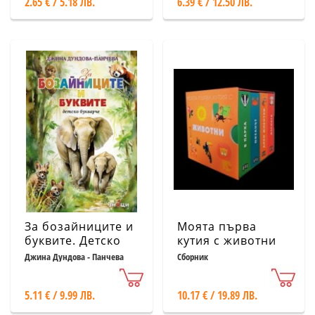
2.65 € / 5.18 ЛВ.
6.39 € / 12.50 ЛВ.
За бозайниците и
Моята първа
буквите. Детско
кутия с животни
букварче
Джина Дундова - Панчева
Сборник
5.11 € / 9.99 ЛВ.
10.17 € / 19.89 ЛВ.