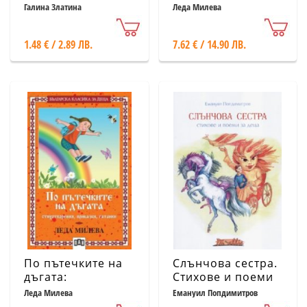
на пирата
Галина Златина
Леда Милева
1.48 € / 2.89 ЛВ.
7.62 € / 14.90 ЛВ.
По пътечките на
Слънчова сестра.
дъгата:
Стихове и поеми
стихотворения,
за деца
Леда Милева
Емануил Попдимитров
приказки, гатанки