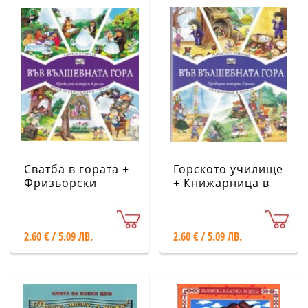
Сватба в гората +
Горското училище
Фризьорски
+ Книжарница в
салон в гората
гората (Във
(Във вълшебната
вълшебната гора)
гора)
2.60 € / 5.09 ЛВ.
2.60 € / 5.09 ЛВ.