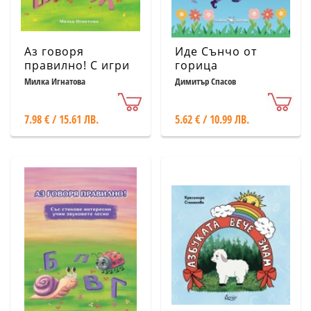
Аз говоря
Иде Сънчо от
правилно! С игри
горица
забавни и
Милка Игнатова
Димитър Спасов
интересни
звуковете стават
7.98 € / 15.61 ЛВ.
5.62 € / 10.99 ЛВ.
лесни (Ш,Ж,Ч,Ц)