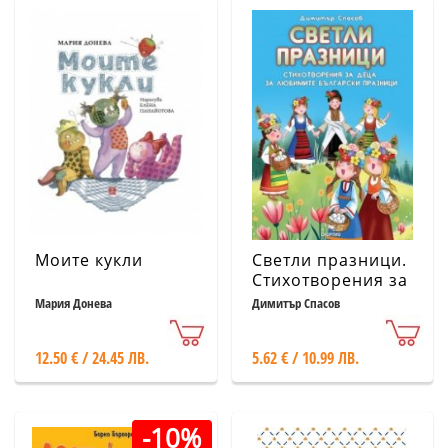
Моите кукли
Светли празници.
Стихотворения за
деца за любими
Мария Донева
Димитър Спасов
български
празници
12.50 € / 24.45 ЛВ.
5.62 € / 10.99 ЛВ.
-10%