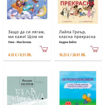
Защо да си лягам,
Лайла Гриър,
ми кажи! Щом не
класна прекрасна
ми се спи?
Уики - Мая Бочева
Андреа Бийти
4.35 € / 8.51 ЛВ.
10.23 € / 20.01 ЛВ.