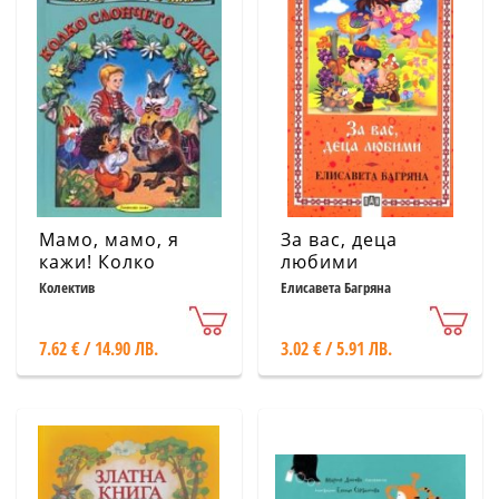
Мамо, мамо, я
За вас, деца
кажи! Колко
любими
слончето тежи/
Колектив
Елисавета Багряна
Книга за всеки
дом
7.62 € / 14.90 ЛВ.
3.02 € / 5.91 ЛВ.