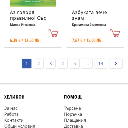
Аз говоря
Азбуката вече
правилно! Със
знам
стихове
Милка Игнатова
Красимира Стаменова
интересни учим
звуковете лесно
6.39 € / 12.50 ЛВ.
7.67 € / 15.00 ЛВ.
(П,В,Г,Б)
1
2
3
4
5
...
14
ХЕЛИКОН
ПОМОЩ
За нас
Търсене
Работа
Поръчка
Контакти
Плащания
Общи условия
Доставка