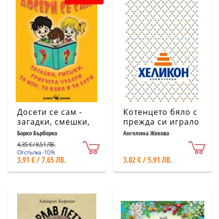
Досети се сам -
Котенцето бяло с
загадки, смешки,
прежда си играло
стихчета чудати..
Борко Бърборко
Ангелина Жекова
4.35 € / 8.51 ЛВ.
Отстъпка -10%
3.91 € / 7.65 ЛВ.
3.02 € / 5.91 ЛВ.