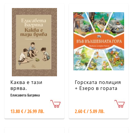
Каква е тази
Горската полиция
врява.
+ Езеро в гората
Стихотворения за
(Във вълшебната
Елисавета Багряна
деца
гора)
13.80 € / 26.99 ЛВ.
2.60 € / 5.09 ЛВ.