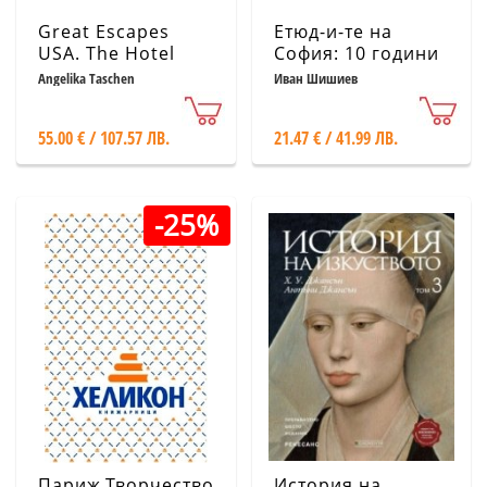
Great Escapes
Етюд-и-те на
USA. The Hotel
София: 10 години
Book
в кадри
Angelika Taschen
Иван Шишиев
55.00 € / 107.57 ЛВ.
21.47 € / 41.99 ЛВ.
-25%
Париж.Творчество
История на