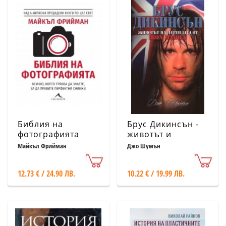
Библия на
Брус Дикинсън -
фотографията
животът и
легендата от Iron
Майкъл Фрийман
Джо Шумън
Maiden
12.73 € / 24.90 ЛВ.
10.22 € / 19.99 ЛВ.