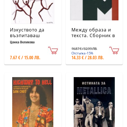
Изкуството да
Между образа и
възпитаваш
текста. Сборник в
таланти
чест на доц. Ружа
Цонка Великова
Маринска
16.87 € / 32.99 ЛВ.
Отстъпка -15%
7.67 € / 15.00 ЛВ.
14.33 € / 28.03 ЛВ.