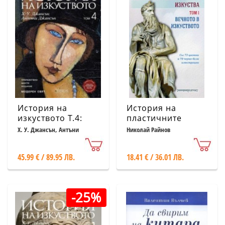
История на
История на
изкуството Т.4:
пластичните
Модерен свят
изкуства Т.1:
Х. У. Джансън, Антъни
Николай Райнов
Джансън
(шесто
Вечното в
преработено
изкуството
45.99 € / 89.95 ЛВ.
18.41 € / 36.01 ЛВ.
издание)
-25%