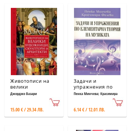
Животописи на
Задачи и
велики
упражнения по
художници,
елементарна
Джорджо Вазари
Пенка Минчева; Красимира
Филева
скулптори и
теория на
архитекти. Том 3
музиката
15.00 € / 29.34 ЛВ.
6.14 € / 12.01 ЛВ.