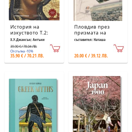
История на
Пловдив през
изкуството Т.2:
призмата на
Средновековие
времето.
Х.У.Джансън; Антъни
съставител: Наташа
Джансън
Костадинова, д-р Методи
(шесто
Пощенски
39.90 € / 78.04 ЛВ.
Крумов
преработено
картички и
Отстъпка -10%
35.90 € / 70.21 ЛВ.
20.00 € / 39.12 ЛВ.
издание)
фотографии от XIX
и XX век