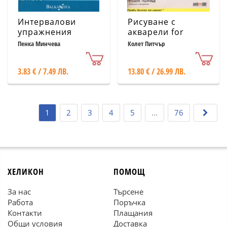
Интервалови
Рисуване с
упражнения
акварели for
Dummies
Пенка Минчева
Колет Питчър
3.83 € / 7.49 ЛВ.
13.80 € / 26.99 ЛВ.
1
2
3
4
5
...
76
ХЕЛИКОН
ПОМОЩ
За нас
Търсене
Работа
Поръчка
Контакти
Плащания
Общи условия
Доставка