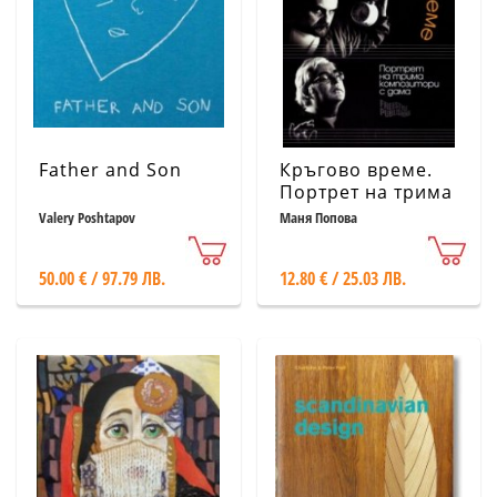
Father and Son
Кръгово време.
Портрет на трима
композитори с
Valery Poshtapov
Маня Попова
дама
50.00 € / 97.79 ЛВ.
12.80 € / 25.03 ЛВ.