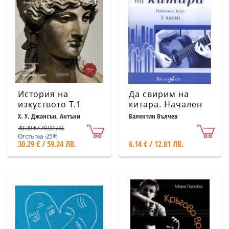
История на
Да свирим на
изкуството Т.1
китара. Начален
(преработено
курс I част
Х. У. Джансън, Антъни
Валентин Вълчев
Джансън
издание)
40.39 € / 79.00 ЛВ.
Отстъпка -25%
30.29 € / 59.24 ЛВ.
6.14 € / 12.01 ЛВ.