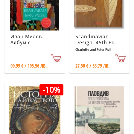
Иван Милев.
Scandinavian
Албум с
Design. 45th Ed.
репродукции +
Charlotte and Peter Fiell
Арт принт: Крали
Марко
99.99 € / 195.56 ЛВ.
27.50 € / 53.79 ЛВ.
-10%