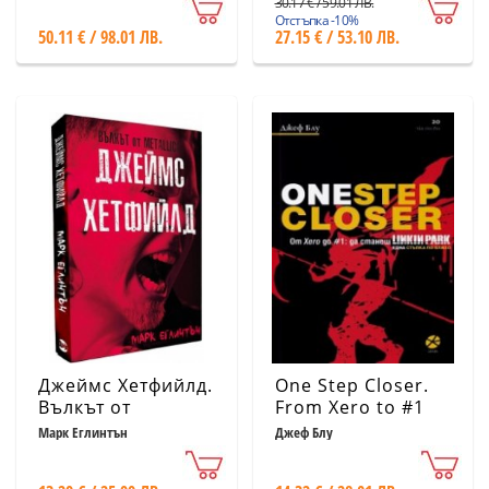
30.17 € / 59.01 ЛВ.
калиграфия
Отстъпка -10%
50.11 € / 98.01 ЛВ.
27.15 € / 53.10 ЛВ.
Джеймс Хетфийлд.
One Step Closer.
Вълкът от
From Xero to #1
METALLICA
Becoming Linkin
Марк Еглинтън
Джеф Блу
Park. Една стъпка
по-близо