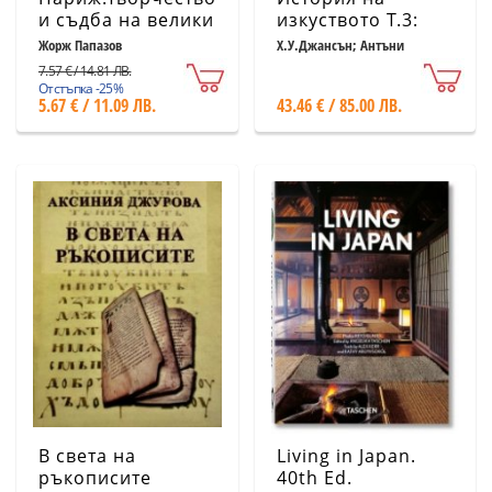
и съдба на велики
изкуството Т.3:
художници
Ренесанс (шесто
Жорж Папазов
Х.У.Джансън; Антъни
Джансън
преработено
7.57 € / 14.81 ЛВ.
издание)
Отстъпка -25%
5.67 € / 11.09 ЛВ.
43.46 € / 85.00 ЛВ.
В света на
Living in Japan.
ръкописите
40th Ed.