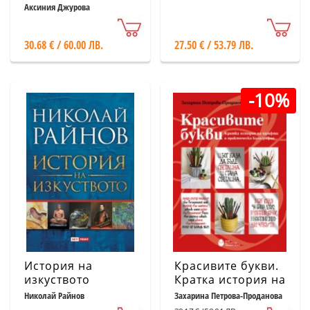
Аксиния Джурова
30.68 € / 60.00 ЛВ.
27.50 € / 53.79 ЛВ.
-10%
История на
Красивите букви.
изкуството
Кратка история на
шрифта и
Николай Райнов
Захарина Петрова-Проданова
практическа