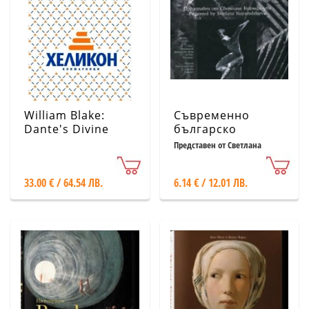
William Blake:
Съвременно
Dante's Divine
българско
Comedy, The
изкуство. Имена:
Представен от Светлана
Куюмджиева
Complete
Валентин Старчев
Drawings
33.00 € / 64.54 ЛВ.
6.14 € / 12.01 ЛВ.