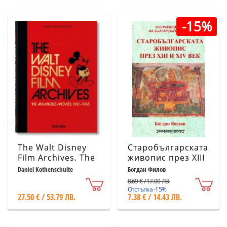
-15%
The Walt Disney
Старобългарската
Film Archives. The
живопис през XIII
Animated Movies
и XIV в.
Daniel Kothenschulte
Богдан Филов
1921–1968
8.69 € / 17.00 ЛВ.
Отстъпка -15%
27.50 € / 53.79 ЛВ.
7.38 € / 14.43 ЛВ.