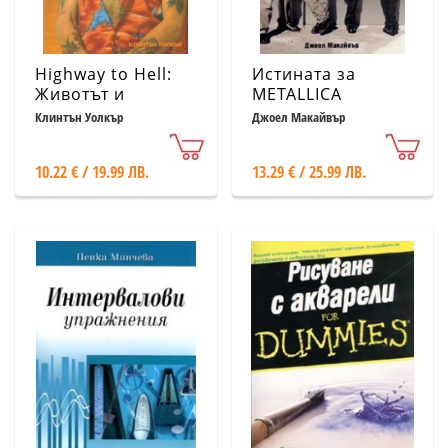
Highway to Hell:
Истината за
Животът и
METALLICA
смъртта на
Клинтън Уолкър
Джоел Макайвър
легендата на
AC/DC Бон Скот
10.22 € / 19.99 ЛВ.
13.29 € / 25.99 ЛВ.