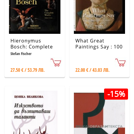
Hieronymus
What Great
Bosch: Complete
Paintings Say : 100
Works
Masterpieces in
Stefan Fischer
Detail
27.50 € / 53.79 ЛВ.
22.00 € / 43.03 ЛВ.
-15%