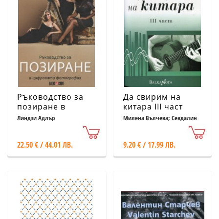
Ръководство за
Да свирим на
позиране в
китара III част
цифровата
Линдзи Адлър
Милена Вълчева; Севдалин
Стефанов
фотография
22.50 € / 44.01 ЛВ.
9.20 € / 17.99 ЛВ.