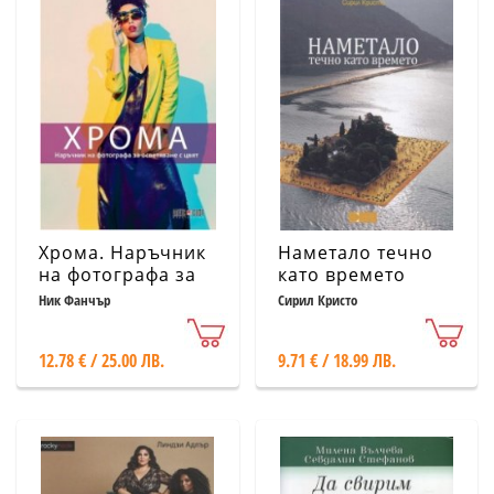
Хрома. Наръчник
Наметало течно
на фотографа за
като времето
осветяване с цвят
Ник Фанчър
Сирил Кристо
12.78 € / 25.00 ЛВ.
9.71 € / 18.99 ЛВ.