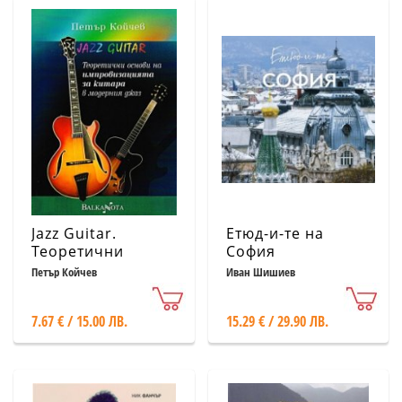
Jazz Guitar.
Етюд-и-те на
Теоретични
София
основи на
(лимитирано
Петър Койчев
Иван Шишиев
импровизацията
издание)
за китара в
7.67 € / 15.00 ЛВ.
15.29 € / 29.90 ЛВ.
модерния джаз