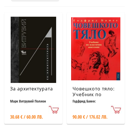
За архитектурата
Човешкото тяло:
Учебник по
пластична
Марк Витрувий Полион
Годфрид Бамес
анатомия
30.68 € / 60.00 ЛВ.
90.00 € / 176.02 ЛВ.