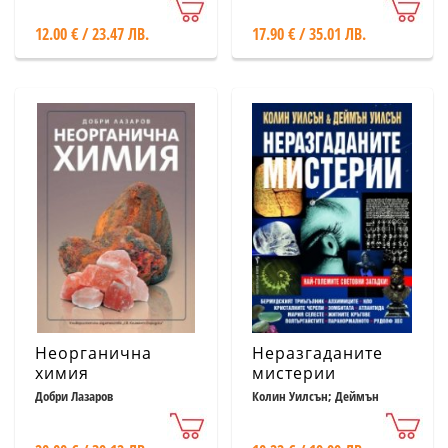
12.00 € / 23.47 ЛВ.
17.90 € / 35.01 ЛВ.
Неорганична
Неразгаданите
химия
мистерии
Добри Лазаров
Колин Уилсън; Деймън
Уилсън