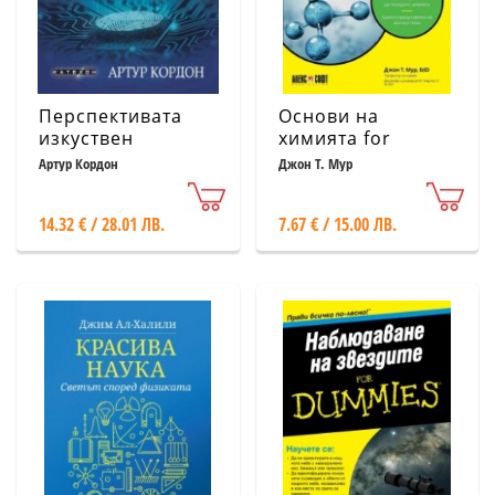
Перспективата
Основи на
изкуствен
химията for
интелект
Dummies
Артур Кордон
Джон Т. Мур
14.32 € / 28.01 ЛВ.
7.67 € / 15.00 ЛВ.