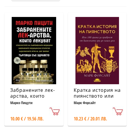
Забранените лек-
Кратка история на
арства, които
пиянството или
лекуват
100 грама за
Марко Пицути
Марк Форсайт
храброст oт
каменната ера до
10.00 € / 19.56 ЛВ.
10.23 € / 20.01 ЛВ.
наши дни