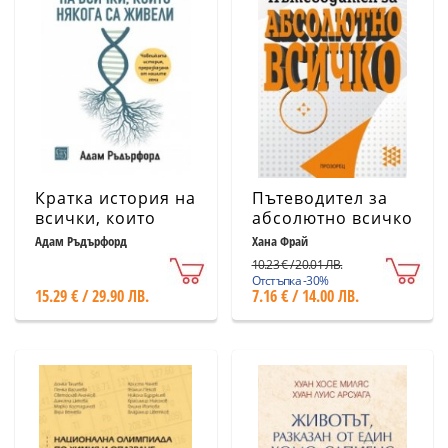
Кратка история на
Пътеводител за
всички, които
абсолютно всичко
някога са живели
Адам Ръдърфорд
Хана Фрай
10.23 € / 20.01 ЛВ.
Отстъпка -30%
15.29 € / 29.90 ЛВ.
7.16 € / 14.00 ЛВ.