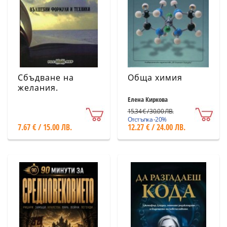
Сбъдване на
Обща химия
желания.
Вълшебни
Елена Киркова
формули и
15.34 € / 30.00 ЛВ.
техники
Отстъпка -20%
7.67 € / 15.00 ЛВ.
12.27 € / 24.00 ЛВ.