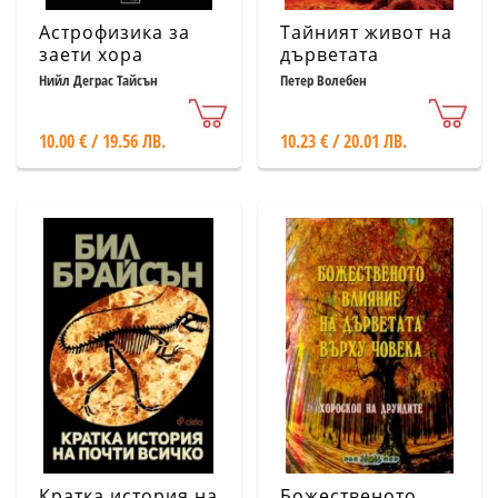
Астрофизика за
Тайният живот на
заети хора
дърветата
Нийл Деграс Тайсън
Петер Волебен
10.00 € / 19.56 ЛВ.
10.23 € / 20.01 ЛВ.
Кратка история на
Божественото