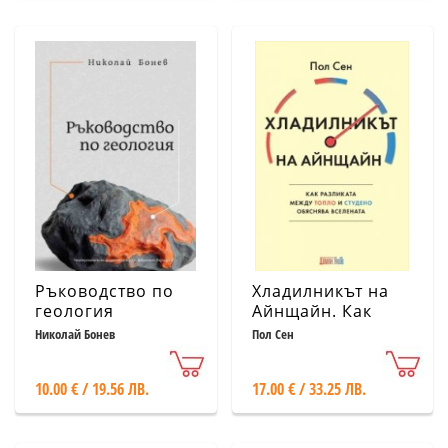
Ръководство по
Хладилникът на
геология
Айнщайн. Как
разликата между
Николай Бонев
Пол Сен
топло и студено
обяснява
10.00 € / 19.56 ЛВ.
17.00 € / 33.25 ЛВ.
Вселената