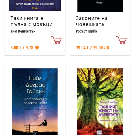
Тази книга е
Законите на
пълна с мозъци
човешката
природа
Тим Кенингтън
Робърт Грийн
5.00 € / 9.78 ЛВ.
19.94 € / 39.00 ЛВ.