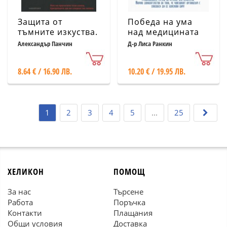
Защита от
Победа на ума
тъмните изкуства.
над медицината
Пътеводител към
Александър Панчин
Д-р Лиса Ранкин
паранормалните
явления
8.64 € / 16.90 ЛВ.
10.20 € / 19.95 ЛВ.
1
2
3
4
5
...
25
ХЕЛИКОН
ПОМОЩ
За нас
Търсене
Работа
Поръчка
Контакти
Плащания
Общи условия
Доставка