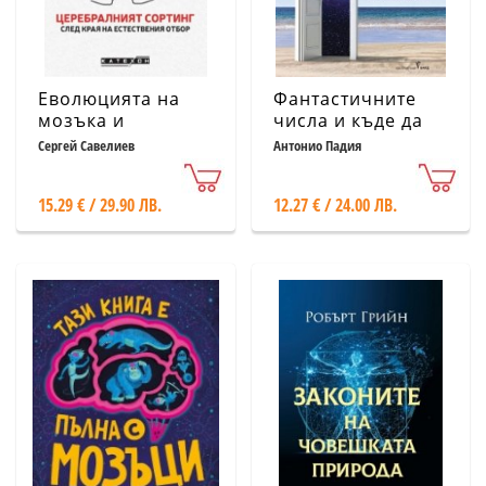
Еволюцията на
Фантастичните
мозъка и
числа и къде да
социалният
ги открием
Сергей Савелиев
Антонио Падия
подбор (твърда
корица)
15.29 € / 29.90 ЛВ.
12.27 € / 24.00 ЛВ.