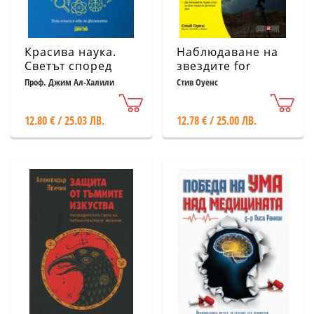
Красива наука.
Наблюдаване на
Светът според
звездите for
физиката
Dummies
Проф. Джим Ал-Халили
Стив Оуенс
12.80 € / 25.03 ЛВ.
12.78 € / 25.00 ЛВ.