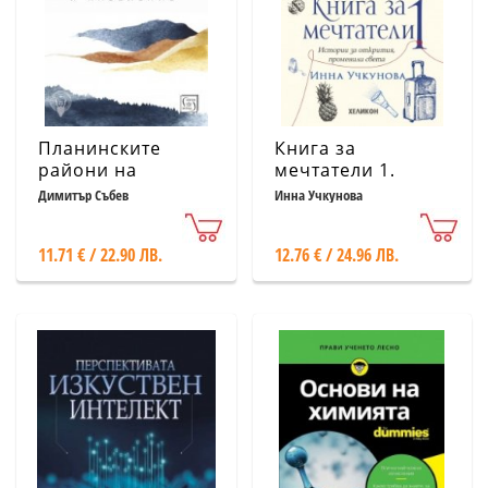
Планинските
Книга за
райони на
мечтатели 1.
България.
Истории за
Димитър Събев
Инна Учкунова
Икономика и
открития,
население
променили света
11.71 € / 22.90 ЛВ.
12.76 € / 24.96 ЛВ.