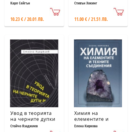
(твърда корица)
Карл Сейгън
Стивън Хокинг
10.23 € / 20.01 ЛВ.
11.00 € / 21.51 ЛВ.
Увод в теорията
Химия на
на черните дупки
елементите и
техните
Стойчо Язаджиев
Елена Киркова
съединения