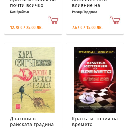
почти всичко
влияние на
дърветата върху
Бил Брайсън
Росица Тодорова
човека. Хороскоп
на друидите
12.78 € / 25.00 ЛВ.
7.67 € / 15.00 ЛВ.
Дракони в
Кратка история на
райската градина
времето