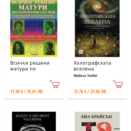
Всички решени
Холографската
матури по
вселена
математика от
Майкъл Толбот
МОН + 2 притурки
17.90 € / 35.01 ЛВ.
12.78 € / 25.00 ЛВ.