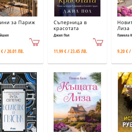
ини за Париж
Съперница в
Новит
красотата
Лиза
айшил
Джил Пол
Памела 
 € / 20.01 ЛВ.
11.99 € / 23.45 ЛВ.
9.20 € /