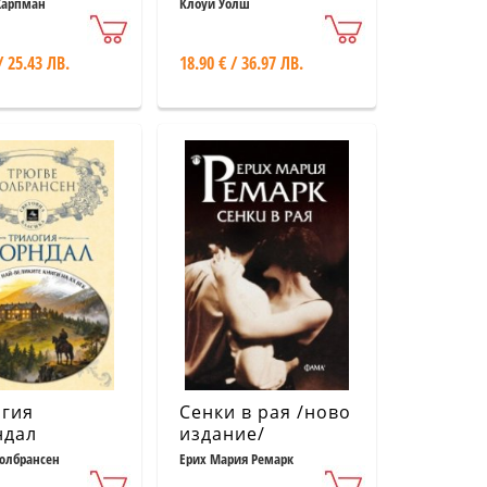
порезки)
Харпман
Клоуи Уолш
/ 25.43 ЛВ.
18.90 € / 36.97 ЛВ.
огия
Сенки в рая /ново
ндал
издание/
юлбрансен
Ерих Мария Ремарк