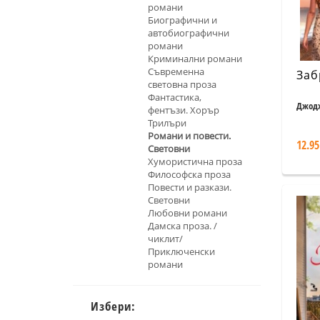
романи
Биографични и
автобиографични
романи
Криминални романи
Съвременна
Заб
световна проза
Фантастика,
Джод
фентъзи. Хорър
Трилъри
Романи и повести.
12.95
Световни
Хумористична проза
Философска проза
Повести и разкази.
Световни
Любовни романи
Дамска проза. /
чиклит/
Приключенски
романи
Избери: