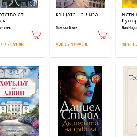
атство от
Къщата на Лиза
Истин
ък
Купъ
Сепетис
Памела Кели
Лиз Нюд
 € / 21.51 ЛВ.
9.20 € / 17.99 ЛВ.
14.90 € 