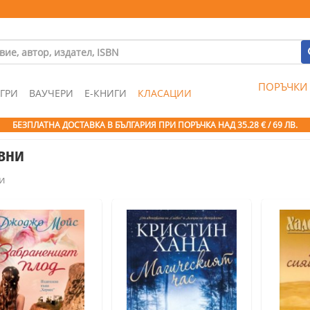
ПОРЪЧКИ
ГРИ
ВАУЧЕРИ
Е-КНИГИ
КЛАСАЦИИ
БЕЗПЛАТНА ДОСТАВКА В БЪЛГАРИЯ ПРИ ПОРЪЧКА
НАД 35.28 € / 69 ЛВ.
овни
и