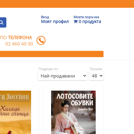
Вход
Моята поръчка
Моят профил
0 продукта
 ПО
ТЕЛЕФОНА
02 460 40 90
Подреди по :
Покажи
: