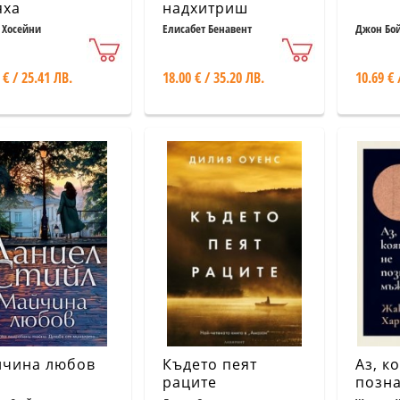
яха
надхитриш
кармата
 Хосейни
Елисабет Бенавент
Джон Бо
 € / 25.41 ЛВ.
18.00 € / 35.20 ЛВ.
10.69 € 
чина любов
Където пеят
Аз, к
раците
позн