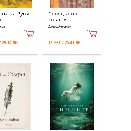
ата за Руби
Ловецът на
р
хвърчила
(юбилейно
жънт
Халед Хосейни
издание)
/ 29.14 ЛВ.
12.99 € / 25.41 ЛВ.