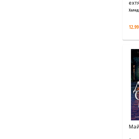
ехт
Халед
12.99
Май