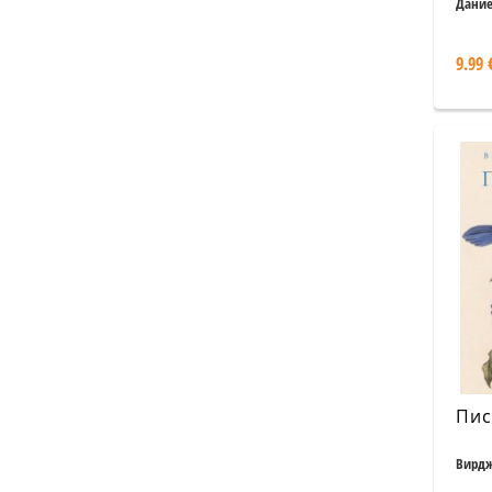
Дание
9.99 
Пис
Вирдж