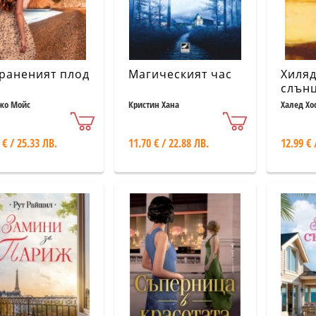
раненият плод
Магическият час
Хиляд
слън
жо Мойс
Кристин Хана
Халед Хо
 € / 25.33 ЛВ.
11.70 € / 22.88 ЛВ.
12.99 € 