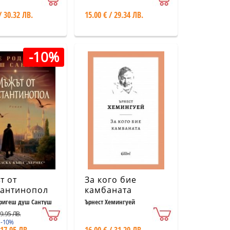
/ 30.32 ЛВ.
15.00 € / 29.34 ЛВ.
-10%
т от
За кого бие
тантинопол
камбаната
дригеш душ Сантуш
Ърнест Хемингуей
19.95 ЛВ.
 -10%