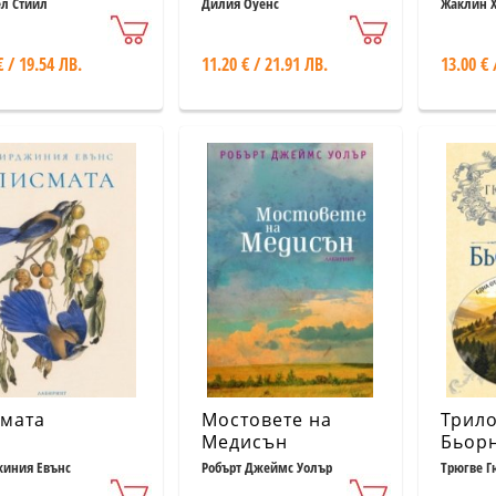
л Стийл
Дилия Оуенс
Жаклин 
€ / 19.54 ЛВ.
11.20 € / 21.91 ЛВ.
13.00 € 
мата
Мостовете на
Трил
Медисън
Бьор
иния Евънс
Робърт Джеймс Уолър
Трюгве Г