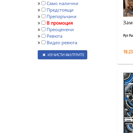
Само налични
Предстоящи
Препоръчани
Зам
В промоция
Преоценени
Рут Р
Ревюта
Видео ревюта
10.23
ИЗЧИСТИ ФИЛТРИТЕ