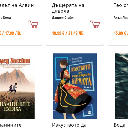
елът на Алвин
Дъщерята на
Тео о
дявола
а Кели
Даниел Стийл
Алън Ли
€ / 17.99 ЛВ.
10.99 € / 21.49 ЛВ.
15.00 € 
ланините
Изкуството да
Вода