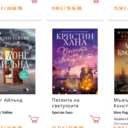
 € / 24.84 ЛВ.
9.90 € / 19.36 ЛВ.
15.50 € 
г Айлънд
Песента на
Мъжъ
светулките
Конс
 Тойбин
Кристин Хана
Жозе Ро
10.20 € / 
Отстъпка