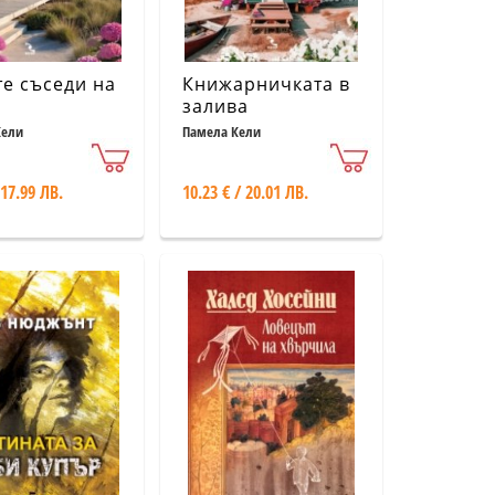
е съседи на
Книжарничката в
залива
Кели
Памела Кели
 17.99 ЛВ.
10.23 € / 20.01 ЛВ.