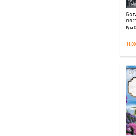
Бог
пяс
Рута 
11.00