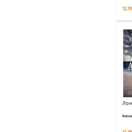
12.70
Лон
Колъм