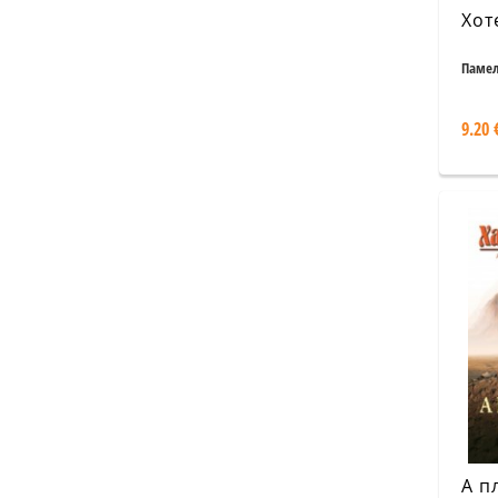
Хот
Памел
9.20 
А п