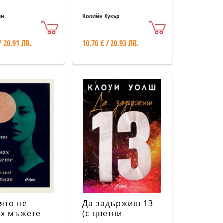
йн
Колийн Хувър
/ 20.91 ЛВ.
10.70 € / 20.93 ЛВ.
оято не
Да задържиш 13
ах мъжете
(с цветни