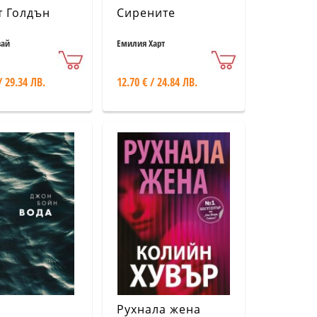
т Голдън
Сирените
вай
Емилия Харт
/ 29.34 ЛВ.
12.70 € / 24.84 ЛВ.
Рухнала жена