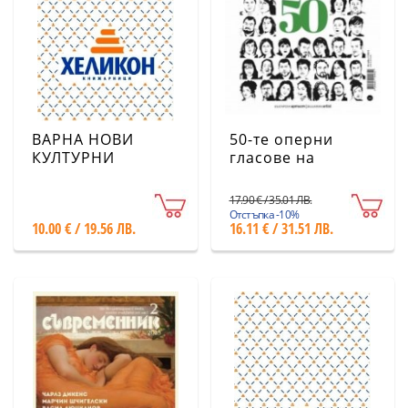
ВАРНА НОВИ
50-те оперни
КУЛТУРНИ
гласове на
ХОРИЗОНТИ -
България
специален проект
17.90 € / 35.01 ЛВ.
на сп.
Отстъпка -10%
10.00 € / 19.56 ЛВ.
16.11 € / 31.51 ЛВ.
"Съвременник"