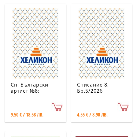
Сп. Български
Списание 8;
артист №8:
Бр.5/2026
Бъдещето на
клаическата
музика, Юни-
9.50 € / 18.58 ЛВ.
4.55 € / 8.90 ЛВ.
Септември 2026