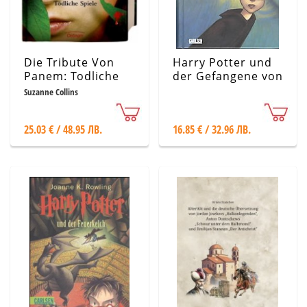
Die Tribute Von
Harry Potter und
Panem: Todliche
der Gefangene von
Spiele
Askaban
Suzanne Collins
25.03 € / 48.95 ЛВ.
16.85 € / 32.96 ЛВ.