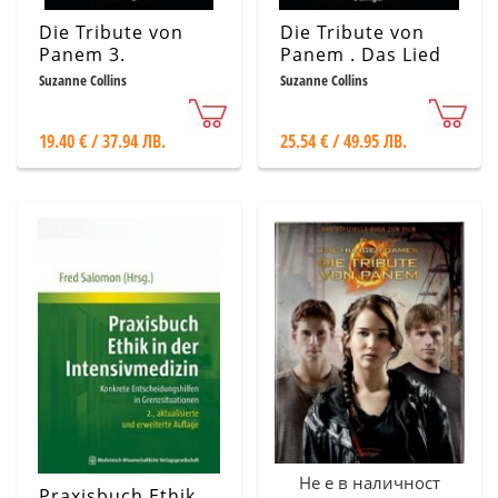
Die Tribute von
Die Tribute von
Panem 3.
Panem . Das Lied
Flammender Zorn
von Vogel und
Suzanne Collins
Suzanne Collins
Schlange
19.40 € / 37.94 ЛВ.
25.54 € / 49.95 ЛВ.
Не е в наличност
Praxisbuch Ethik