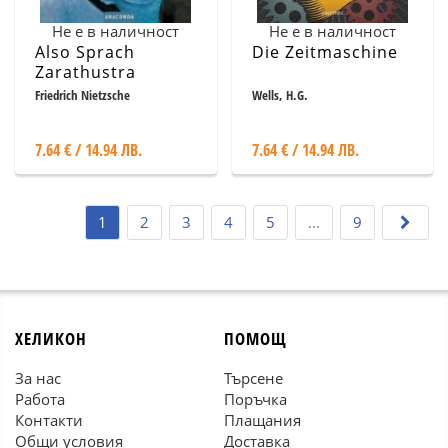
Не е в наличност
Не е в наличност
Also Sprach
Die Zeitmaschine
Zarathustra
Friedrich Nietzsche
Wells, H.G.
7.64 € / 14.94 ЛВ.
7.64 € / 14.94 ЛВ.
1
2
3
4
5
...
9
ХЕЛИКОН
ПОМОЩ
За нас
Търсене
Работа
Поръчка
Контакти
Плащания
Общи условия
Доставка