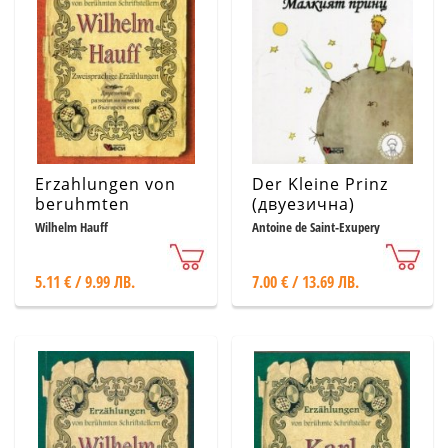
Erzahlungen von
Der Kleine Prinz
beruhmten
(двуезична)
Schriftstellern
Wilhelm Hauff
Antoine de Saint-Exupery
Wilhelm Hauff /
Двуезични
5.11 € / 9.99 ЛВ.
7.00 € / 13.69 ЛВ.
разкази на
немски и
български