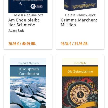
Не е в наличност
Не е в наличност
Am Ende bleibt
Grimms Marchen:
der Schmerz:
Mit den
WARUM?
Illustrationen von
Suzana Pavic
Otto Ubbelohde
20.96 € / 40.99 ЛВ.
16.34 € / 31.96 ЛВ.