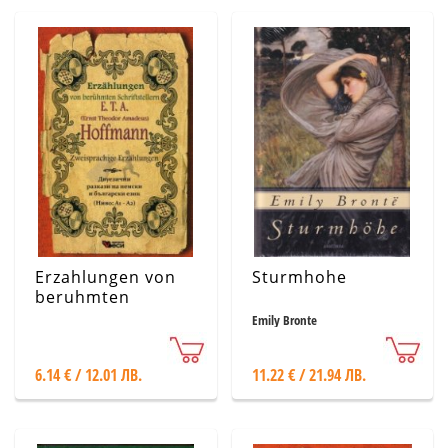
Erzahlungen von
Sturmhohe
beruhmten
Schriftstellern E. T.
Emily Bronte
A. Hoffmann
6.14 € / 12.01 ЛВ.
11.22 € / 21.94 ЛВ.