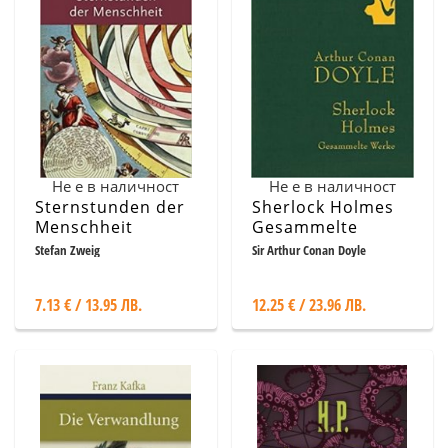
Не е в наличност
Не е в наличност
Sternstunden der
Sherlock Holmes
Menschheit
Gesammelte
Werke
Stefan Zweig
Sir Arthur Conan Doyle
7.13 € / 13.95 ЛВ.
12.25 € / 23.96 ЛВ.