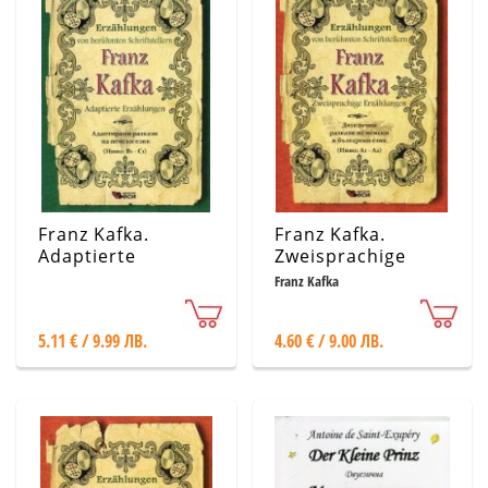
Franz Kafka.
Franz Kafka.
Adaptierte
Zweisprachige
Erzahlungen
Erzahlungen.(
Franz Kafka
Двуезични
разкази на
5.11 € / 9.99 ЛВ.
4.60 € / 9.00 ЛВ.
немски и
български език
Ниво А1-А2)