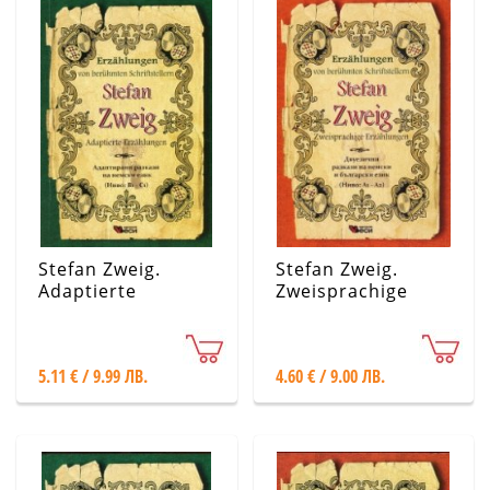
Stefan Zweig.
Stefan Zweig.
Adaptierte
Zweisprachige
Erzahlungen.
Erzahlungen/
Адаптирани
Двуезични
разкази на
разкази на
5.11 € / 9.99 ЛВ.
4.60 € / 9.00 ЛВ.
немски език
немски и на
български