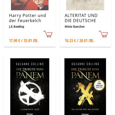
Harry Potter und
ALTERITAT UND
der Feuerkelch
DIE DEUTSCHE
UBERSETZUNG
J.K.Rowling
Hristo Stanchev
VON JORDAN
JOWKOVS
17.90 € / 35.01 ЛВ.
10.23 € / 20.01 ЛВ.
„BALKANLEGENDEN“,
ANTON
DONTSCHEWS
„SCHWUR UNTER
DEM HALBMOND“
UND EMILIJAN
STANEWS „DER
ANT