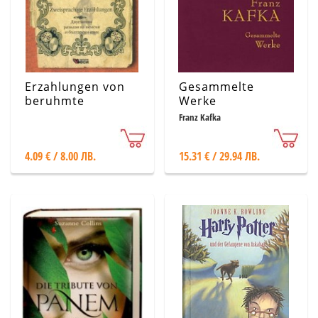
Erzahlungen von
Gesammelte
beruhmte
Werke
Schriftsteller:
Franz Kafka
Bruder Grimm
4.09 € / 8.00 ЛВ.
15.31 € / 29.94 ЛВ.