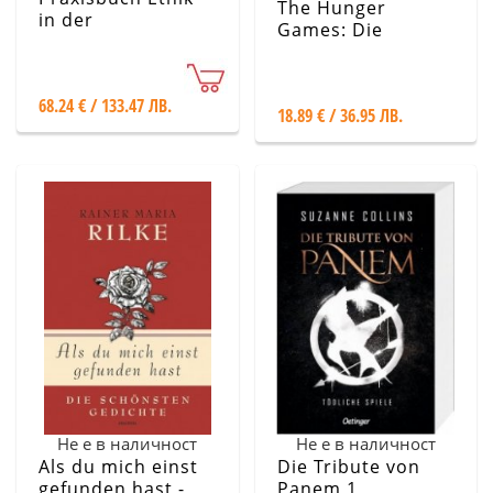
The Hunger
in der
Games: Die
Intensivmedizin
Tribute Von
Panem
68.24 € / 133.47 ЛВ.
18.89 € / 36.95 ЛВ.
Не е в наличност
Не е в наличност
Als du mich einst
Die Tribute von
gefunden hast -
Panem 1