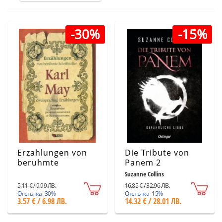
-30%
-15%
Erzahlungen von
Die Tribute von
beruhmte
Panem 2
Schriftsteller Karl
Suzanne Collins
May. Двуезични
5.11 € / 9.99 ЛВ.
16.85 € / 32.96 ЛВ.
разкази на
Отстъпка -30%
Отстъпка -15%
3.57 € / 6.98 ЛВ.
14.32 € / 28.01 ЛВ.
немски и на
български