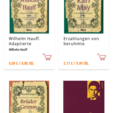
Wilhelm Hauff.
Erzahlungen von
Adaptierte
beruhmte
Erzahlungen
Schriftseller Karl
Wilhelm Hauff
May. Adaptierte
Erzahlungen
4.09 € / 8.00 ЛВ.
5.11 € / 9.99 ЛВ.