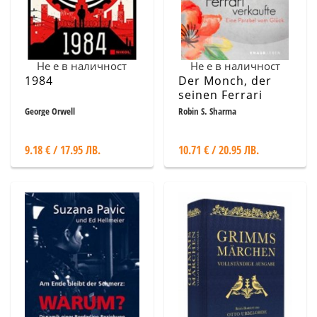
Не е в наличност
Не е в наличност
1984
Der Monch, der
seinen Ferrari
verkaufte
George Orwell
Robin S. Sharma
9.18 € / 17.95 ЛВ.
10.71 € / 20.95 ЛВ.