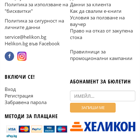
Политика за използване на
Данни за клиента
"бисквитки"
Как да свалим е-книги
Условия за ползване на
Политика за сигурност на
ваучер
личните данни
Право на отказ от закупена
service@helikon.bg
стока
Helikon.bg във Facebook
Правилници за
промоционални кампании
ВКЛЮЧИ СЕ!
АБОНАМЕНТ ЗА БЮЛЕТИН
Вход
Регистрация
Забравена парола
МЕТОДИ ЗА ПЛАЩАНЕ