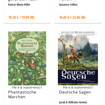
Die schonsten
Rainer Maria Rilke
Suzanne Collins
Gedichte
10.20 € / 19.95 ЛВ.
16.85 € / 32.96 ЛВ.
Не е в наличност
Не е в наличност
Phantastische
Deutsche Sagen
Marchen
Jacob & Wilhelm Grimm