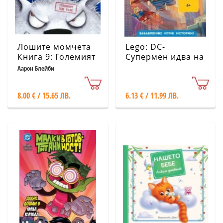
Лошите момчета
Lego: DC-
Книга 9: Големият
Супермен идва на
лош вълк
помощ!
Аарон Блейби
8.00 € / 15.65 ЛВ.
6.13 € / 11.99 ЛВ.