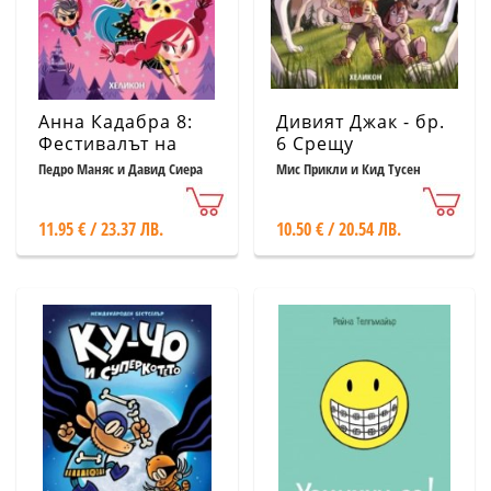
Анна Кадабра 8:
Дивият Джак - бр.
Фестивалът на
6 Срещу
магията
глутницата
Педро Маняс и Давид Сиера
Мис Прикли и Кид Тусен
Листон
11.95 € / 23.37 ЛВ.
10.50 € / 20.54 ЛВ.