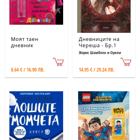
Моят таен
Дневниците на
дневник
Череша - Бр.1
Динозаври
Зоопарк върху
Жорис Шамблен и Орели
Нере
камък
8.64 € / 16.90 ЛВ.
14.95 € / 29.24 ЛВ.