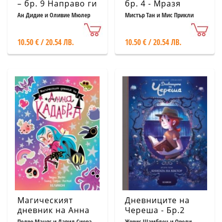
– бр. 9 Направо ги
бр. 4 - Мразя
изнесохме!
любовта!
Ан Дидие и Оливие Мюлер
Мистър Тан и Мис Прикли
10.50 € / 20.54 ЛВ.
10.50 € / 20.54 ЛВ.
Магическият
Дневниците на
дневник на Анна
Череша - Бр.2
Кадабра
Книгата на Хектор
Педро Маняс и Давид Сиера
Жорис Шамблен и Орели