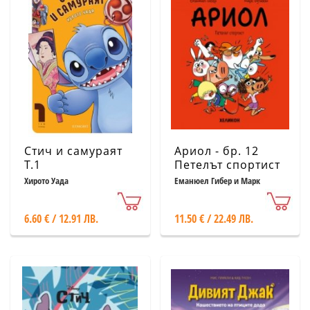
Стич и самураят
Ариол - бр. 12
Т.1
Петелът спортист
Хирото Уада
Еманюел Гибер и Марк
Бутаван
6.60 € / 12.91 ЛВ.
11.50 € / 22.49 ЛВ.