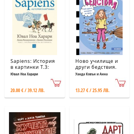
Sapiens: История
Ново училище и
в картинки Т.3:
други бедствия.
Господарите на
Най-щурата
Ювал Ноа Харари
Уанда Ковън и Анна
Абрамская
историята
екскурзия на
света: Книга 6
20.00 € / 39.12 ЛВ.
13.27 € / 25.95 ЛВ.