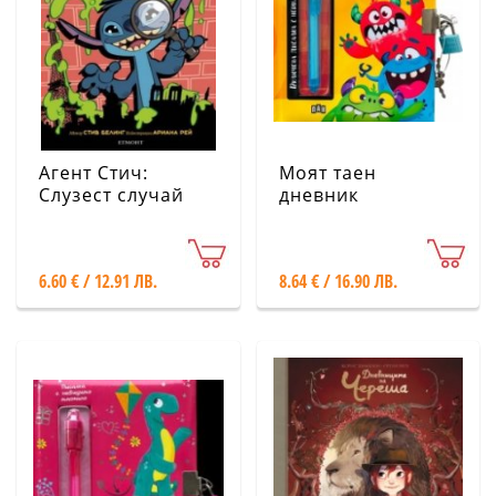
Агент Стич:
Моят таен
Слузест случай
дневник
Емоциите
6.60 € / 12.91 ЛВ.
8.64 € / 16.90 ЛВ.