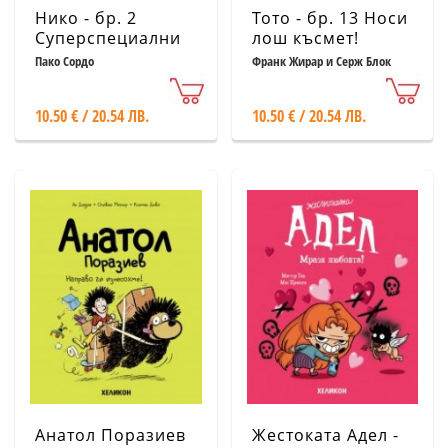
Нико - бр. 2
Тото - бр. 13 Носи
Суперспециални
лош късмет!
ефекти!
Пако Сордо
Франк Жирар и Серж Блок
10.50 € / 20.54 ЛВ.
10.50 € / 20.54 ЛВ.
Анатол Поразиев
Жестоката Адел -