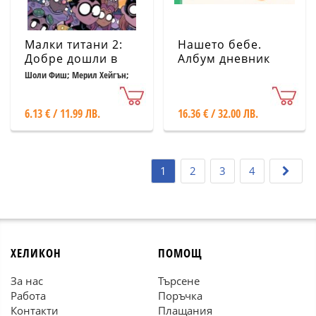
Малки титани 2:
Нашето бебе.
Добре дошли в
Албум дневник
пица купола!
Шоли Фиш; Мерил Хейгън;
Ейми Улфрам
6.13 € / 11.99 ЛВ.
16.36 € / 32.00 ЛВ.
1
2
3
4
ХЕЛИКОН
ПОМОЩ
За нас
Търсене
Работа
Поръчка
Контакти
Плащания