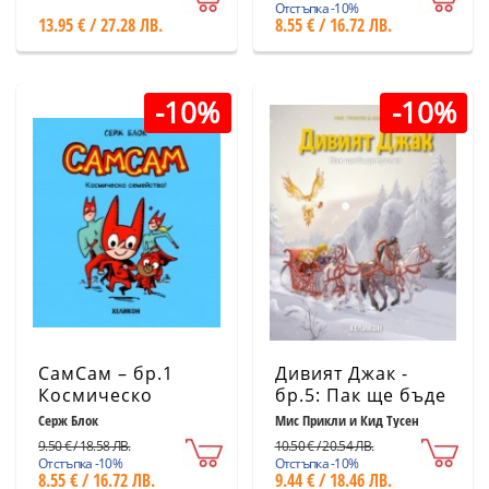
Отстъпка -10%
13.95 € / 27.28 ЛВ.
8.55 € / 16.72 ЛВ.
-10%
-10%
СамСам – бр.1
Дивият Джак -
Космическо
бр.5: Пак ще бъде
семейство!
пролет
Серж Блок
Мис Прикли и Кид Тусен
9.50 € / 18.58 ЛВ.
10.50 € / 20.54 ЛВ.
Отстъпка -10%
Отстъпка -10%
8.55 € / 16.72 ЛВ.
9.44 € / 18.46 ЛВ.