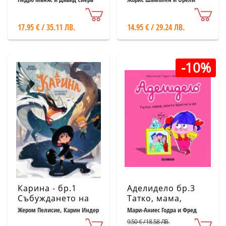
Листон
Нере
17.95 € / 35.11 ЛВ.
14.95 € / 29.24 ЛВ.
-10%
Карина - бр.1
Аделидело бр.3
Събуждането на
Татко, мама,
дракона
моето братче и аз
Жером Пелисие, Карин Индер
Мари-Аниес Годра и Фред
Беналиа
9.50 € / 18.58 ЛВ.