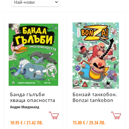
Банда гълъби
Бонзай танкобон.
хваща опасността
Bonzai tankobon
Кн.2
Андрю Макдоналд
10.95 € / 21.42 ЛВ.
15.00 € / 29.34 ЛВ.