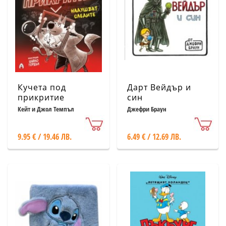
Кучета под
Дарт Вейдър и
прикритие
син
надушват следите
Кейт и Джол Темпъл
Джефри Браун
9.95 € / 19.46 ЛВ.
6.49 € / 12.69 ЛВ.