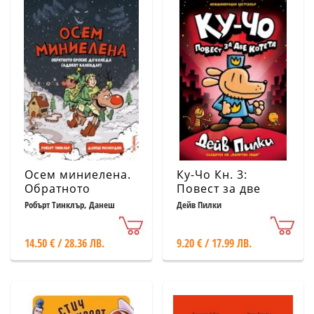
Осем миниелена.
Ку-Чо Кн. 3:
Обратното
Повест за две
броене до Коледа
котета
Робърт Тинклър, Данеш
Дейв Пилки
Мохиудин
(адвент календар)
14.50 € / 28.36 ЛВ.
9.20 € / 17.99 ЛВ.