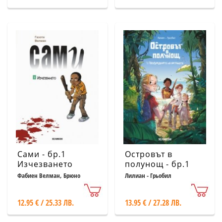
Сами - бр.1
Островът в
Изчезването
полунощ - бр.1
Пробуждането на
Фабиен Велман, Брюно
Лилиан - Грьобил
Газоти
автомата
12.95 € / 25.33 ЛВ.
13.95 € / 27.28 ЛВ.