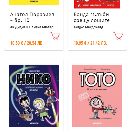
Анатол Поразиев
Банда гълъби
– бр. 10
срещу лошите
Спасявайте се!
Кн.1
Ан Дидие и Оливие Мюлер
Андрю Макдоналд
10.50 € / 20.54 ЛВ.
10.95 € / 21.42 ЛВ.