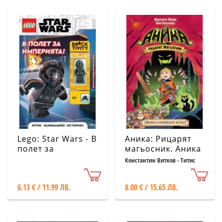
Lego: Star Wars - В
Аника: Рицарят
полет за
магьосник. Аника
империята
и изгубените
Константин Витков - Титис
котки
6.13 € / 11.99 ЛВ.
8.00 € / 15.65 ЛВ.