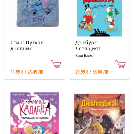
Стич: Пухкав
Дъкбург:
дневник
Летящият
холандец
Карл Баркс
11.99 € / 23.45 ЛВ.
29.99 € / 58.66 ЛВ.