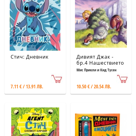
Стич: Дневник
Дивият Джак -
бр.4 Нашествието
на птиците додо
Мис Прикли и Кид Тусен
7.11 € / 13.91 ЛВ.
10.50 € / 20.54 ЛВ.