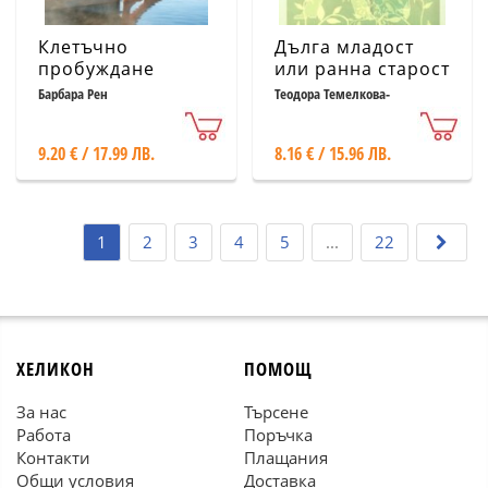
Клетъчно
Дълга младост
пробуждане
или ранна старост
- изберете сами
Барбара Рен
Теодора Темелкова-
Кюркчиева, Антонио
Чериелло и др.
9.20 € / 17.99 ЛВ.
8.16 € / 15.96 ЛВ.
1
2
3
4
5
...
22
ХЕЛИКОН
ПОМОЩ
За нас
Търсене
Работа
Поръчка
Контакти
Плащания
Общи условия
Доставка