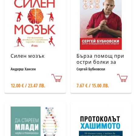
Силен мозък
Бърза помощ при
остри болки за
всяка ситуация в
Андерш Хансен
Сергей Бубновски
живота
12.00 € / 23.47 ЛВ.
7.67 € / 15.00 ЛВ.