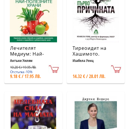
Лечителят
Тиреоидит на
Медиум: Най-
Хашимото.
полезните храни
Първопричината
Антъни Уилям
Изабела Уенц
10.20 € / 19.95 ЛВ.
Отстъпка -10%
9.18 € / 17.95 ЛВ.
14.32 € / 28.01 ЛВ.