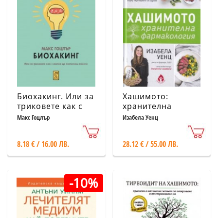
Биохакинг. Или за
Хашимото:
триковете как с
хранителна
малко да
фармакология
Макс Гоцлър
Изабела Уенц
постигнеш
повече
8.18 € / 16.00 ЛВ.
28.12 € / 55.00 ЛВ.
-10%