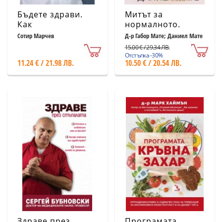
Бъдете здрави.
Митът за
Как
нормалното.
Травмата,
Сотир Марчев
Д-р Габор Мате; Даниел Мате
болестта и
15.00 € / 29.34 ЛВ.
изцелението в
Отстъпка -30%
11.24 € / 21.98 ЛВ.
10.50 € / 20.54 ЛВ.
една токсична
култура
Здраве през
Програмата