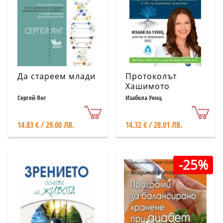
Да стареем млади
Протоколът
Хашимото
Сергей Янг
Изабела Уенц
14.83 € / 29.00 ЛВ.
14.32 € / 28.01 ЛВ.
-25%