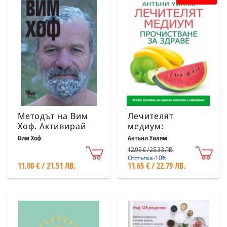
Методът на Вим
Лечителят
Хоф. Активирай
медиум:
пълния си
Прочистване за
Вим Хоф
Антъни Уилям
човешки
здраве
12.95 € / 25.33 ЛВ.
потенциал
Отстъпка -10%
11.00 € / 21.51 ЛВ.
11.65 € / 22.79 ЛВ.