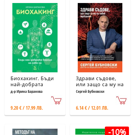
Биохакинг. Бъди
Здрави съдове,
най-добрата
или защо са му на
версия на себе си
човек мускулите
д-р Ирина Баранова
Сергей Бубновски
9.20 € / 17.99 ЛВ.
6.14 € / 12.01 ЛВ.
-10%