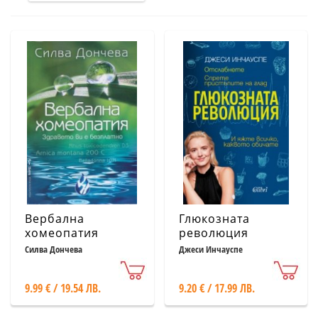
Вербална
Глюкозната
хомеопатия
революция
Силва Дончева
Джеси Инчауспе
9.99 € / 19.54 ЛВ.
9.20 € / 17.99 ЛВ.