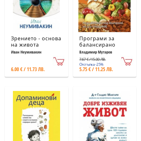
Зрението - основа
Програми за
на живота
балансирано
хранене при
Иван Неумивакин
Владимир Мутаров
диабет
7.67 € / 15.00 ЛВ.
(Разработени под
Отстъпка -25%
6.00 € / 11.73 ЛВ.
5.75 € / 11.25 ЛВ.
контрола на д-р
Гайдурков)