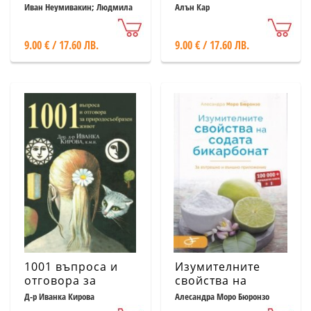
Иван Неумивакин; Людмила
Алън Кар
Неумивакина
9.00 € / 17.60 ЛВ.
9.00 € / 17.60 ЛВ.
1001 въпроса и
Изумителните
отговора за
свойства на
природосъобразен
содата
Д-р Иванка Кирова
Алесандра Моро Бюронзо
живот
бикарбонат