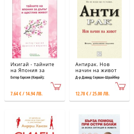
Икигай - тайните
Антирак. Нов
на Япония за
начин на живот
дълъг и щастлив
Ектор Гарсия (Кирай);
Д-р Давид Серван-Шрайбер
Франсеск Миралес
живот
7.64 € / 14.94 ЛВ.
12.78 € / 25.00 ЛВ.