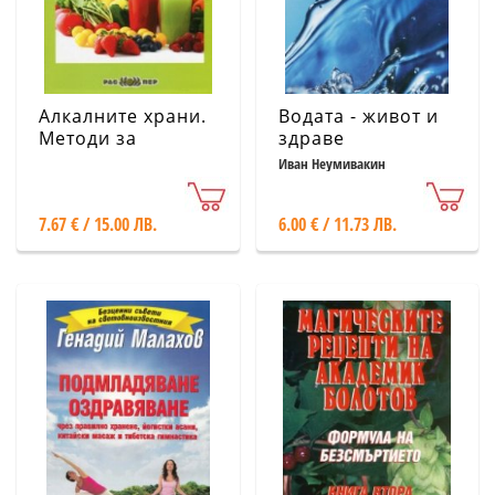
Алкалните храни.
Водата - живот и
Методи за
здраве
алкализиране на
Иван Неумивакин
организма
7.67 € / 15.00 ЛВ.
6.00 € / 11.73 ЛВ.