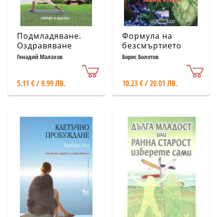
Подмладяване.
Формула на
Оздравяване
безсмъртието
(чрез правилно
Кн.2: Магическите
Генадий Малахов
Борис Болотов
хранене, йогистки
рецепти на
асани, китайски
академик Болотов
5.11 € / 9.99 ЛВ.
10.23 € / 20.01 ЛВ.
масаж и тибетска
гимнастика)