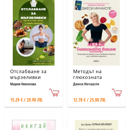
Отслабване за
Методът на
мързеливки
глюкозната
богиня
Мария Николова
Джеси Инчауспе
15.29 € / 29.90 ЛВ.
12.78 € / 25.00 ЛВ.