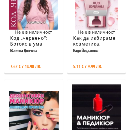
Не е в наличност
Не е в наличност
Код „червено“:
Как да избираме
Ботокс в ума
козметика.
Професионални
Юлияна Дончева
Надя Йорданова
съвети за здраве
и красота
7.62 € / 14.90 ЛВ.
5.11 € / 9.99 ЛВ.