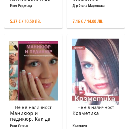
се чувствате
Ивет Редмънд
Д-р Стела Марковска
страхотно
5.37 € / 10.50 ЛВ.
7.16 € / 14.00 ЛВ.
Не е в наличност
Не е в наличност
Маникюр и
Козметика
педикюр. Как да
постигнем
Рози Уотсън
Колектив