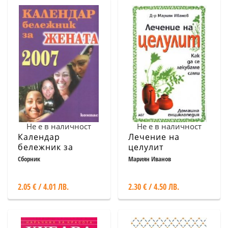
Не е в наличност
Не е в наличност
Календар
Лечение на
бележник за
целулит
жената 2007
Сборник
Мариян Иванов
2.05 € / 4.01 ЛВ.
2.30 € / 4.50 ЛВ.