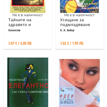
Не е в наличност
Не е в наличност
Тайните на
Усещане за
здравето и
подмладяване
красотата на
Колектив
К. А. Бейер
жената
3.07 € / 6.00 ЛВ.
1.02 € / 1.99 ЛВ.