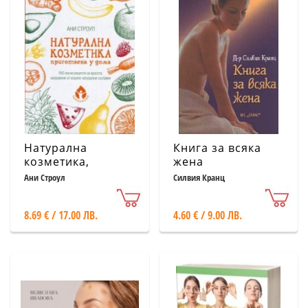
Натурална
Книга за всяка
козметика,
жена
приготвена у
Ани Строул
Силвия Кранц
дома
8.69 € / 17.00 ЛВ.
4.60 € / 9.00 ЛВ.