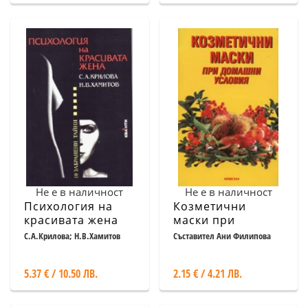
Не е в наличност
Не е в наличност
Психология на
Козметични
красивата жена
маски при
домашни условия
С.А.Крилова; Н.В.Хамитов
Съставител Ани Филипова
5.37 € / 10.50 ЛВ.
2.15 € / 4.21 ЛВ.