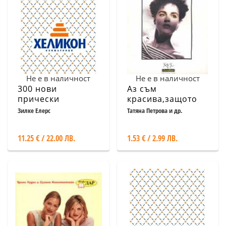
Не е в наличност
Не е в наличност
300 нови
Аз съм
прически
красива,защото
знам как да се
Зилке Елерс
Татяна Петрова и др.
грижа за крас
11.25 € / 22.00 ЛВ.
1.53 € / 2.99 ЛВ.