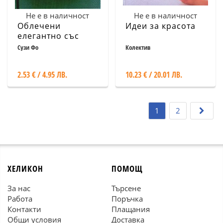
Не е в наличност
Не е в наличност
Облечени
Идеи за красота
елегантно със
стил и
Сузи Фо
Колектив
самочувствие
2.53 € / 4.95 ЛВ.
10.23 € / 20.01 ЛВ.
1
2
ХЕЛИКОН
ПОМОЩ
За нас
Търсене
Работа
Поръчка
Контакти
Плащания
Общи условия
Доставка