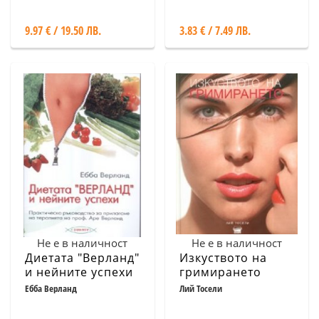
идеални
резултати
9.97 € / 19.50 ЛВ.
3.83 € / 7.49 ЛВ.
Не е в наличност
Не е в наличност
Диетата "Верланд"
Изкуството на
и нейните успехи
гримирането
Ебба Верланд
Лий Тосели