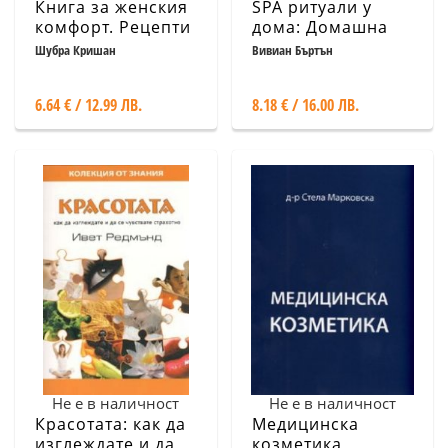
Книга за женския
SPA ритуали у
комфорт. Рецепти
дома: Домашна
за духа и тялото
енциклопедия на
Шубра Кришан
Вивиан Бъртън
красотата
6.64 € / 12.99 ЛВ.
8.18 € / 16.00 ЛВ.
Не е в наличност
Не е в наличност
Красотата: как да
Медицинска
изглеждате и да
козметика