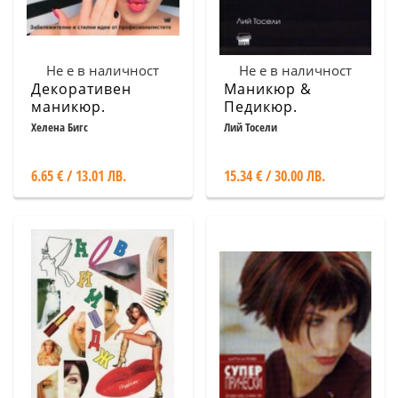
Не е в наличност
Не е в наличност
Декоративен
Маникюр &
маникюр.
Педикюр.
Колекция проекти
Търговските
Хелена Бигс
Лий Тосели
тайни на
професионалистите
6.65 € / 13.01 ЛВ.
15.34 € / 30.00 ЛВ.