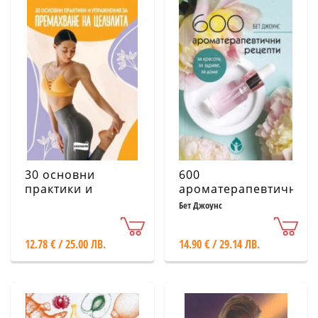
30 основни
600
практики и
ароматерапевтични
упражнения за
рецепти за
Бет Джоунс
премахване на
красота, за
целулита
здраве, за дома
12.78 € / 25.00 ЛВ.
14.90 € / 29.14 ЛВ.