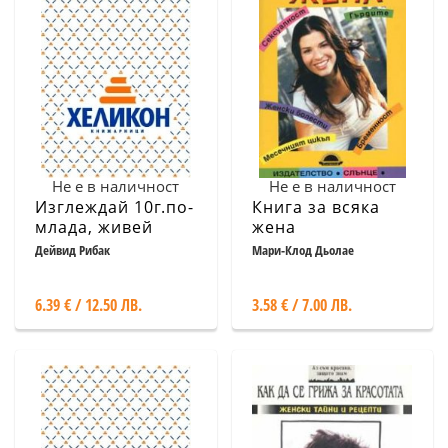
Не е в наличност
Не е в наличност
Изглеждай 10г.по-
Книга за всяка
млада, живей
жена
10г.повече
Дейвид Рибак
Мари-Клод Дьолае
6.39 € / 12.50 ЛВ.
3.58 € / 7.00 ЛВ.