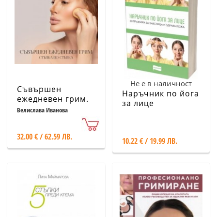
Не е в наличност
Съвършен
Наръчник по йога
ежедневен грим.
за лице
Стъпка по стъпка
Велислава Иванова
32.00 € / 62.59 ЛВ.
10.22 € / 19.99 ЛВ.