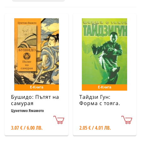
Е-Книга
Е-Книга
Бушидо: Пътят на
Тайдзи Гун:
самурая
Форма с тояга.
Бокс на великия
Цунетомо Ямамото
предел
3.07 € / 6.00 ЛВ.
2.05 € / 4.01 ЛВ.