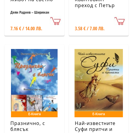
преход с Петър
Дънов
Деян Раднев – Ширинан
7.16 € / 14.00 ЛВ.
3.58 € / 7.00 ЛВ.
Е-Книга
Е-Книга
Празнично, с
Най-известните
блясък
Суфи притчи и