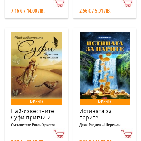
навлиза
магия
7.16 € / 14.00 ЛВ.
2.56 € / 5.01 ЛВ.
Е-Книга
Е-Книга
Най-известните
Истината за
Суфи притчи и
парите
приказки
Съставител: Росен Христов
Деян Раднев – Ширинан