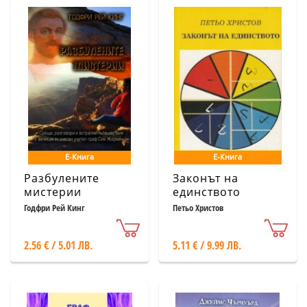
Е-Книга
Е-Книга
Разбулените
Законът на
мистерии
единството
Годфри Рей Кинг
Петьо Христов
2.56 € / 5.01 ЛВ.
5.11 € / 9.99 ЛВ.