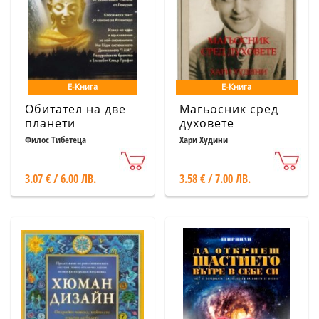
Е-Книга
Е-Книга
Обитател на две
Магьосник сред
планети
духовете
Филос Тибетеца
Хари Худини
3.07 € / 6.00 ЛВ.
3.58 € / 7.00 ЛВ.