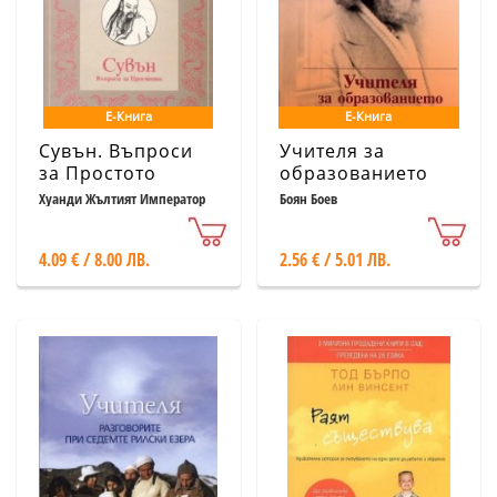
Е-Книга
Е-Книга
Сувън. Въпроси
Учителя за
за Простото
образованието
Хуанди Жълтият Император
Боян Боев
4.09 € / 8.00 ЛВ.
2.56 € / 5.01 ЛВ.