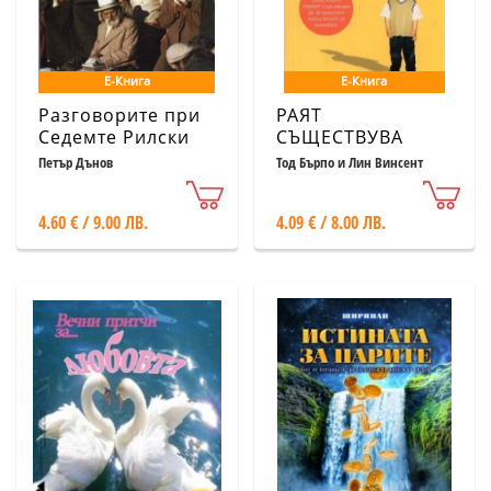
Е-Книга
Е-Книга
Разговорите при
РАЯТ
Седемте Рилски
СЪЩЕСТВУВА
езера
Петър Дънов
Тод Бърпо и Лин Винсент
4.60 € / 9.00 ЛВ.
4.09 € / 8.00 ЛВ.