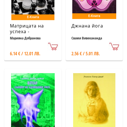
Е-Книга
Е-Книга
Матрицата на
Джнана йога
успеха -
Предопределено
Марияна Добранова
Свами Вивекананда
ли е?
6.14 € / 12.01 ЛВ.
2.56 € / 5.01 ЛВ.