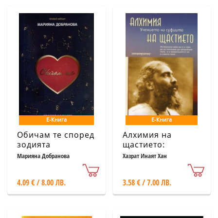
Е-Книга
Е-Книга
Обичам те според
Алхимия на
зодията
щастието:
Учението на
Марияна Добранова
Хазрат Инаят Хан
суфиите
4.09 € / 8.00 ЛВ.
3.58 € / 7.00 ЛВ.