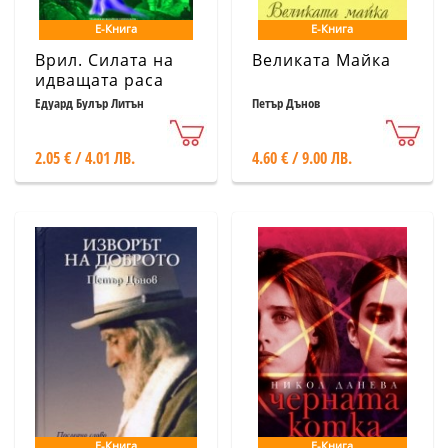
Е-Книга
Е-Книга
Врил. Силата на
Великата Майка
идващата раса
Едуард Булър Литън
Петър Дънов
2.05 € / 4.01 ЛВ.
4.60 € / 9.00 ЛВ.
Е-Книга
Е-Книга