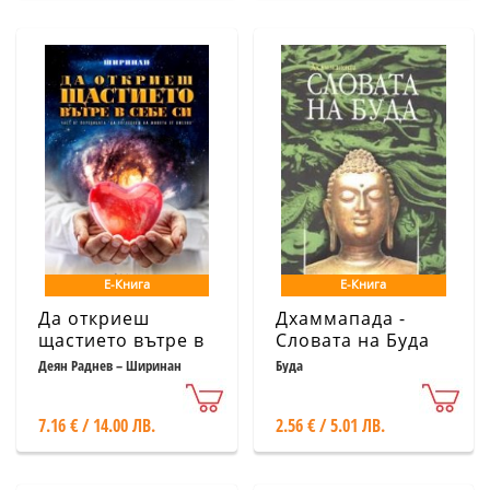
Е-Книга
Е-Книга
Да откриеш
Дхаммапада -
щастието вътре в
Словата на Буда
себе си
Деян Раднев – Ширинан
Буда
7.16 € / 14.00 ЛВ.
2.56 € / 5.01 ЛВ.