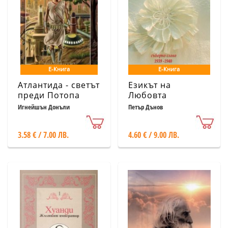
Е-Книга
Е-Книга
Атлантида - светът
Езикът на
преди Потопа
Любовта
Игнейшън Донъли
Петър Дънов
3.58 € / 7.00 ЛВ.
4.60 € / 9.00 ЛВ.