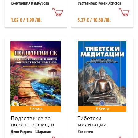
приказки
Констанция Камбурова
Съставител: Росен Христов
1.02 € / 1.99 ЛВ.
5.37 € / 10.50 ЛВ.
Е-Книга
Е-Книга
Подготви се за
Тибетски
новото време, в
медитации:
което
Тайните практики
Деян Раднев – Ширинан
Колектив
човечеството
на Хималайската