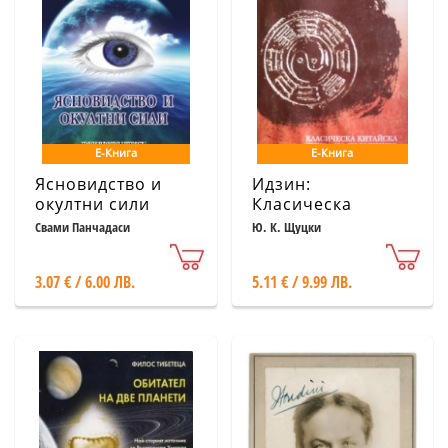
Е-Книга
Е-Книга
Ясновидство и
Идзин:
окултни сили
Класическа
китайска книга на
Свами Панчадаси
Ю. К. Щуцки
промените
3.07 € / 6.00 ЛВ.
5.11 € / 9.99 ЛВ.