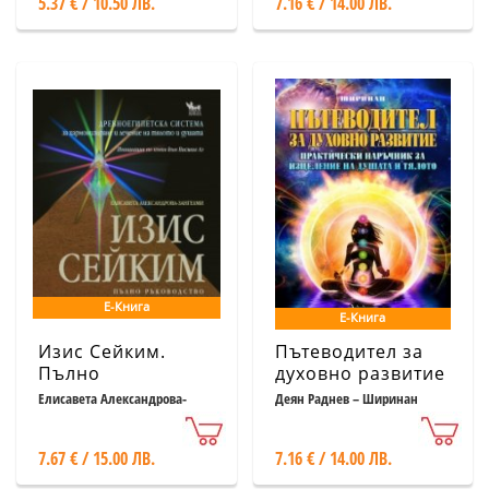
5.37 € / 10.50 ЛВ.
7.16 € / 14.00 ЛВ.
Е-Книга
Е-Книга
Изис Сейким.
Пътеводител за
Пълно
духовно развитие
ръководство
Елисавета Александрова-
Деян Раднев – Ширинан
Зангелми
7.67 € / 15.00 ЛВ.
7.16 € / 14.00 ЛВ.