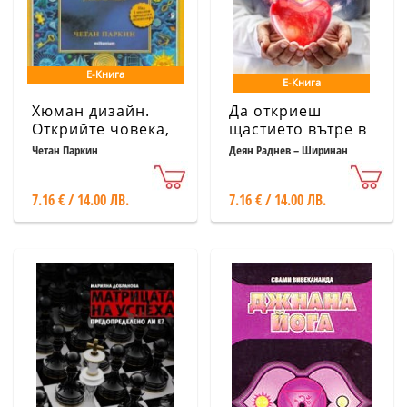
Е-Книга
Е-Книга
Хюман дизайн.
Да откриеш
Открийте човека,
щастието вътре в
който сте родени
себе си
Четан Паркин
Деян Раднев – Ширинан
да бъдете
7.16 € / 14.00 ЛВ.
7.16 € / 14.00 ЛВ.