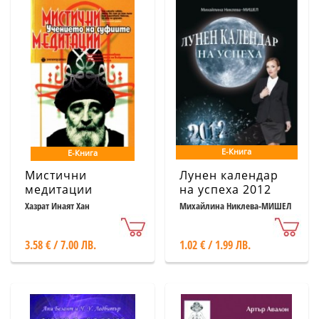
Е-Книга
Е-Книга
Мистични
Лунен календар
медитации
на успеха 2012
Хазрат Инаят Хан
Михайлина Никлева-МИШЕЛ
3.58 € / 7.00 ЛВ.
1.02 € / 1.99 ЛВ.