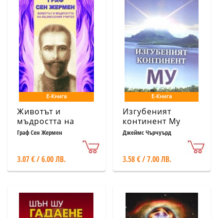
Е-Книга
Е-Книга
Животът и
Изгубеният
мъдростта на
континент Му
възнесения
Граф Сен Жермен
Джеймс Чърчуърд
учител
3.07 € / 6.00 ЛВ.
3.58 € / 7.00 ЛВ.