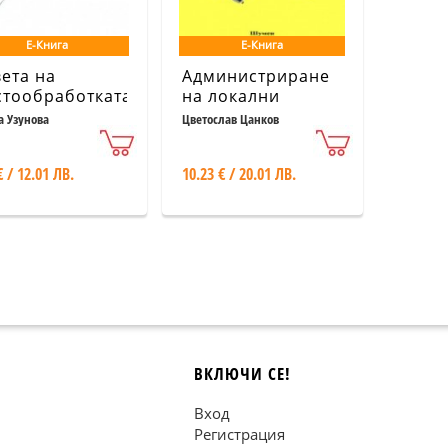
Е-Книга
Е-Книга
вета на
Администриране
стообработката
на локални
компютърни
а Узунова
Цветослав Цанков
мрежи
€ / 12.01 ЛВ.
10.23 € / 20.01 ЛВ.
ВКЛЮЧИ СЕ!
Вход
Регистрация