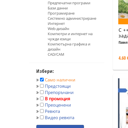
Предпечатни програми
Бази данни
Програмиране
Системно администриране
Интернет
Web-дизайн
С +
Компютри и интернет на
зад
чужди езици
при
Павел
Компютърна графика и
Злата
дизайн
CAD/CAM
4.60 
Избери:
Само налични
Предстоящи
Препоръчани
В промоция
Преоценени
Ревюта
Видео ревюта