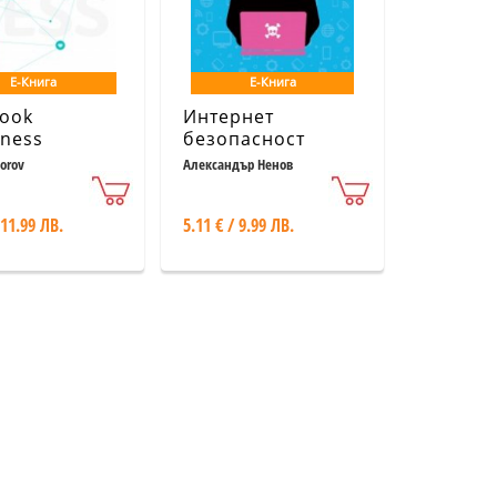
Е-Книга
Е-Книга
ook
Интернет
ness
безопасност
orov
Александър Ненов
 11.99 ЛВ.
5.11 € / 9.99 ЛВ.