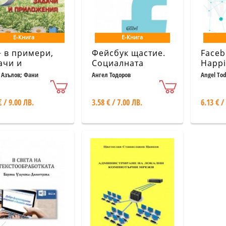
Е-Книга
Е-Книга
+ в примери,
Фейсбук щастие.
Faceb
ачи и
Социалната
Happi
ложения
мрежа за един
 Азълов; Фани
Ангел Тодоров
Angel Tod
рова
по-добър свят
€ / 9.00 ЛВ.
3.58 € / 7.00 ЛВ.
6.13 € /