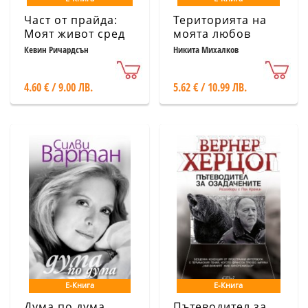
Част от прайда:
Територията на
Моят живот сред
моята любов
големите котки на
Кевин Ричардсън
Никита Михалков
Африка
4.60 € / 9.00 ЛВ.
5.62 € / 10.99 ЛВ.
Е-Книга
Е-Книга
Дума по дума
Пътеводител за