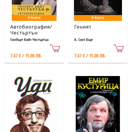
Е-Книга
Е-Книга
Автобиография/
Геният
Честъртън
Гилбърт Кийт Честъртън
А. Скот Бърг
7.67 € / 15.00 ЛВ.
7.67 € / 15.00 ЛВ.