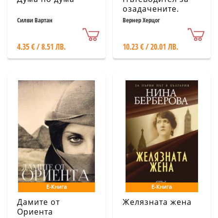
озадачените.
Разговори с Пол
Силви Вартан
Вернер Херцог
Кронин
4.35 € / 8.51 ЛВ.
10.23 € / 20.01 ЛВ.
Е-Книга
Е-Книга
Дамите от
Желязната жена
Ориента