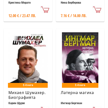
Кристина Морато
Нина Берберова
12.00 € / 23.47 ЛВ.
7.16 € / 14.00 ЛВ.
Е-Книга
Е-Книга
Михаел Шумахер.
Латерна магика
Биографията
Карин Щурм
Ингмар Бергман