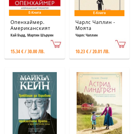
Е-Книга
Е-Книга
Опенхаймер.
Чарлс Чаплин -
Американският
Моята
Прометей
автобиография
Кай Бърд, Мартин Шъруин
Чарлс Чаплин
15.34 € / 30.00 ЛВ.
10.23 € / 20.01 ЛВ.