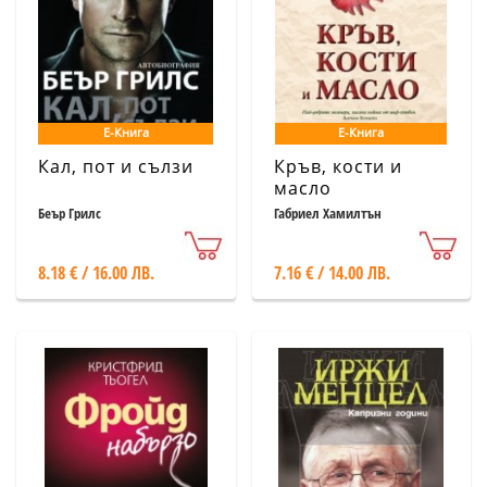
Е-Книга
Е-Книга
Кал, пот и сълзи
Кръв, кости и
масло
Беър Грилс
Габриел Хамилтън
8.18 € / 16.00 ЛВ.
7.16 € / 14.00 ЛВ.