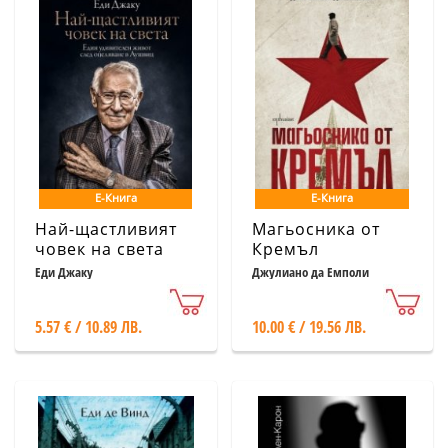
Е-Книга
Е-Книга
Най-щастливият
Магьосника от
човек на света
Кремъл
Еди Джаку
Джулиано да Емполи
5.57 € / 10.89 ЛВ.
10.00 € / 19.56 ЛВ.