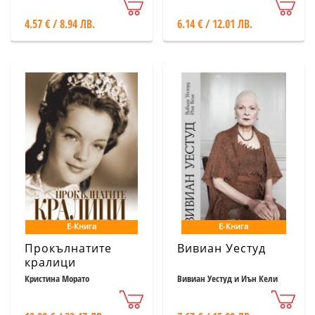
4.57 € / 8.94 ЛВ.
6.14 € / 12.01 ЛВ.
Е-Книга
Е-Книга
Прокълнатите
Вивиан Уестуд
кралици
Кристина Морато
Вивиан Уестуд и Иън Кели