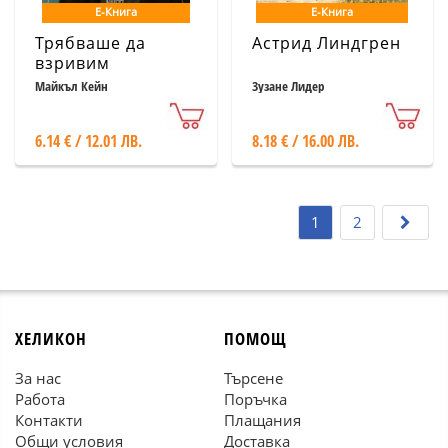
Е-Книга
Е-Книга
Трябваше да
Астрид Линдгрен
взривим
проклетите
Майкъл Кейн
Зузане Лидер
врати... и други
житейски уроци
6.14 € / 12.01 ЛВ.
8.18 € / 16.00 ЛВ.
1
2
ХЕЛИКОН
ПОМОЩ
За нас
Търсене
Работа
Поръчка
Контакти
Плащания
Общи условия
Доставка