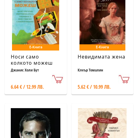
Е-Книга
Е-Книга
Носи само
Невидимата жена
колкото можеш
Джанис Холи Бут
Клеър Томалин
6.64 € / 12.99 ЛВ.
5.62 € / 10.99 ЛВ.