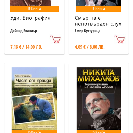
Е-Книга
Е-Книга
Уди. Биография
Смъртта е
непотвърден слух
Дейвид Еваниър
Емир Кустурица
7.16 € / 14.00 ЛВ.
4.09 € / 8.00 ЛВ.
Е-Книга
Е-Книга