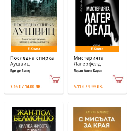
Е-Книга
Е-Книга
Последна спирка
Мистерията
Аушвиц
Лагерфелд
Еди де Винд
Лоран Ален-Карон
7.16 € / 14.00 ЛВ.
5.11 € / 9.99 ЛВ.