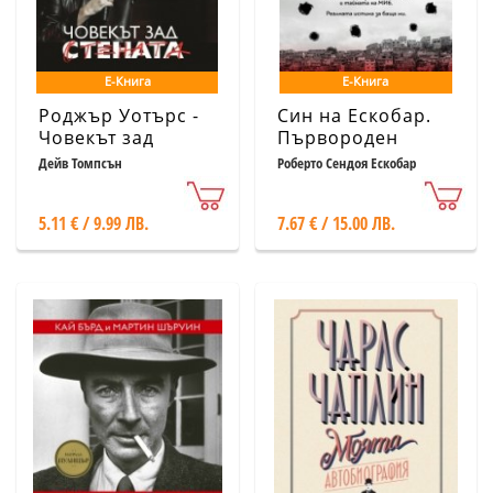
Е-Книга
Е-Книга
Роджър Уотърс -
Син на Ескобар.
Човекът зад
Първороден
Стената
Дейв Томпсън
Роберто Сендоя Ескобар
5.11 € / 9.99 ЛВ.
7.67 € / 15.00 ЛВ.