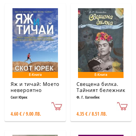
Е-Книга
Е-Книга
Яж и тичай: Моето
Свещена билка.
невероятно
Тайният бележник
пътуване към
на Фрида Кало
Скот Юрек
Ф. Г. Хагенбек
бягането на
свръхдълги
4.60 € / 9.00 ЛВ.
4.35 € / 8.51 ЛВ.
разстояния