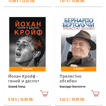
12.00 € / 23.47 ЛВ.
7.67 € / 15.00 ЛВ.
Е-Книга
Е-Книга
Йохан Кройф -
Прелестно
гений и деспот
обсебен
Шериф Гемур
Бернардо Бертолучи
8.18 € / 16.00 ЛВ.
5.62 € / 10.99 ЛВ.