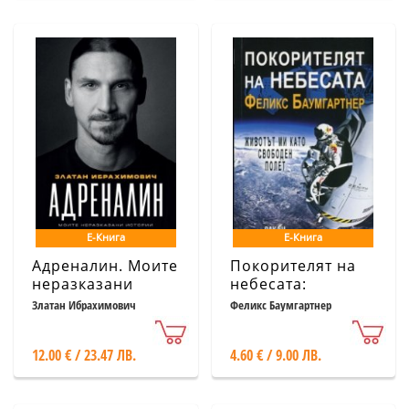
Е-Книга
Е-Книга
Адреналин. Моите
Покорителят на
неразказани
небесата:
истории
Животът ми като
Златан Ибрахимович
Феликс Баумгартнер
свободен полет
12.00 € / 23.47 ЛВ.
4.60 € / 9.00 ЛВ.