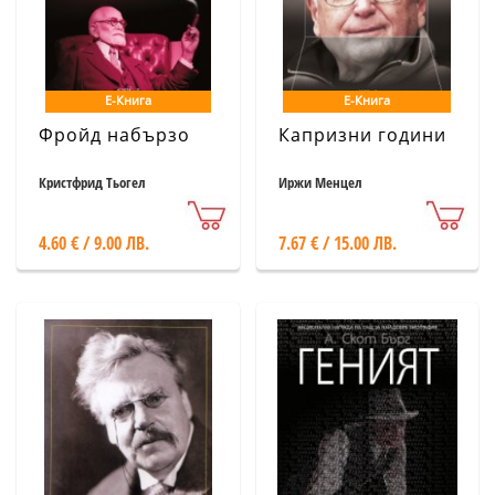
Е-Книга
Е-Книга
Фройд набързо
Капризни години
Кристфрид Тьогел
Иржи Менцел
4.60 € / 9.00 ЛВ.
7.67 € / 15.00 ЛВ.