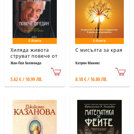
Е-Книга
Е-Книга
Хиляда живота
С мисълта за края
струват повече от
един
Жан-Пол Белмондо
Катрин Маникс
5.62 € / 10.99 ЛВ.
8.18 € / 16.00 ЛВ.