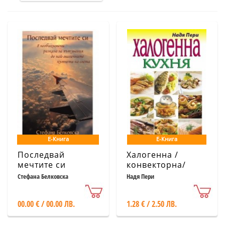
Е-Книга
Е-Книга
Последвай
Халогенна /
мечтите си
конвекторна/
кухня
Стефана Белковска
Надя Пери
00.00 € / 00.00 ЛВ.
1.28 € / 2.50 ЛВ.