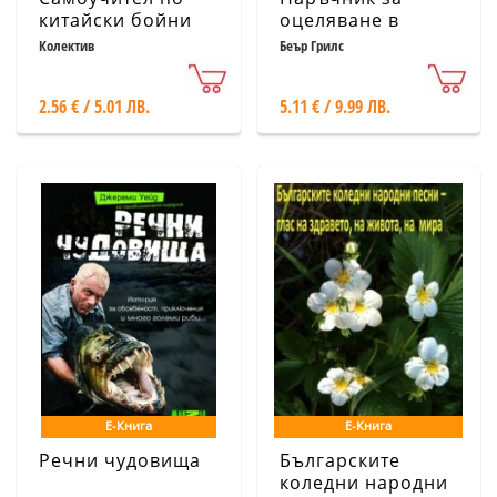
китайски бойни
оцеляване в
изкуства
живота
Колектив
Беър Грилс
2.56 € / 5.01 ЛВ.
5.11 € / 9.99 ЛВ.
Е-Книга
Е-Книга
Речни чудовища
Българските
коледни народни