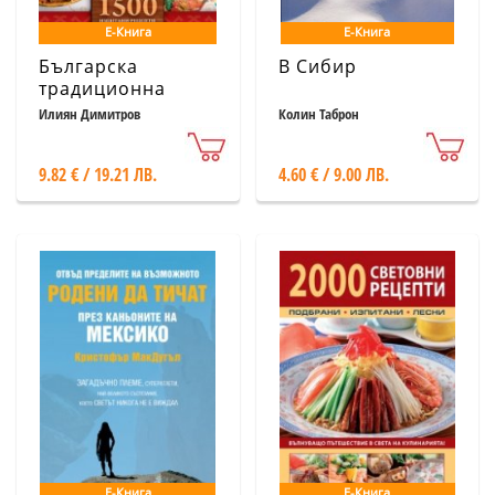
Е-Книга
Е-Книга
Българска
В Сибир
традиционна
кухня
Илиян Димитров
Колин Таброн
9.82 € / 19.21 ЛВ.
4.60 € / 9.00 ЛВ.
Е-Книга
Е-Книга