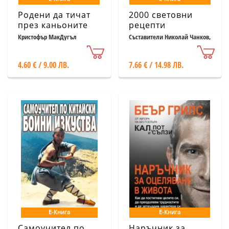
Родени да тичат
2000 световни
през каньоните
рецепти
на Мексико
Кристофър МакДугъл
Съставители Николай Чанков,
Леда Григорова
4.60 € / 9.00 ЛВ.
7.66 € / 14.98 ЛВ.
Е-Книга
Е-Книга
Самоучител по
Наръчник за