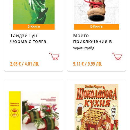
Е-Книга
Е-Книга
Тайдзи Гун:
Моето
Форма с тояга.
приключение в
Бокс на великия
дивото: 1800
Черил Стрейд
предел
километра по
Тихоокеанския
2.05 € / 4.01 ЛВ.
5.11 € / 9.99 ЛВ.
хребетен път