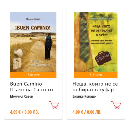
Е-Книга
Е-Книга
Buen Camino!
Неща, които не се
Пътят на Сантяго
побират в куфар
Момчил Савов
Енрике Криадо
4.09 € / 8.00 ЛВ.
4.09 € / 8.00 ЛВ.