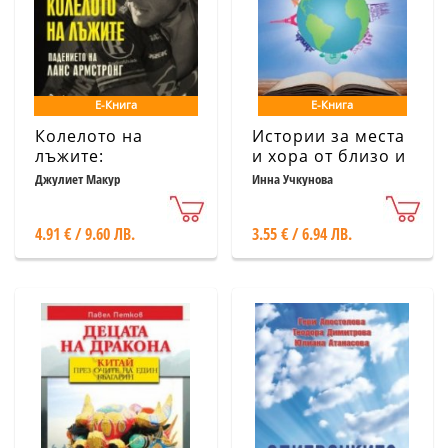
Е-Книга
Е-Книга
Колелото на
Истории за места
лъжите:
и хора от близо и
Падението на
далеч
Джулиет Макур
Инна Учкунова
Ланс Армстронг
4.91 € / 9.60 ЛВ.
3.55 € / 6.94 ЛВ.