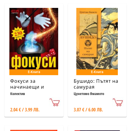
Е-Книга
Е-Книга
Фокуси за
Бушидо: Пътят на
начинаещи и
самурая
напреднали
Колектив
Цунетомо Ямамото
магове: Над 230
фокуса
2.04 € / 3.99 ЛВ.
3.07 € / 6.00 ЛВ.