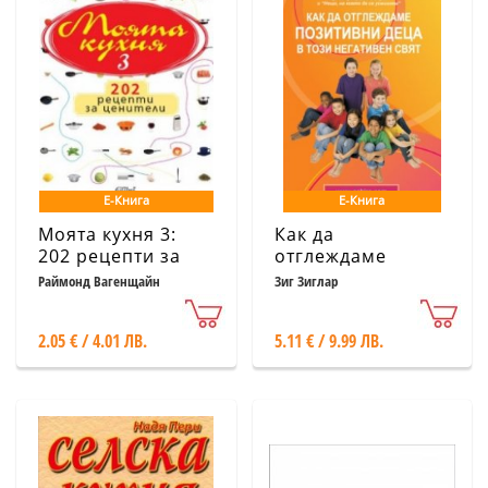
Е-Книга
Е-Книга
Моята кухня 3:
Как да
202 рецепти за
отглеждаме
ценители
позитивни деца в
Раймонд Вагенщайн
Зиг Зиглар
този негативен
свят
2.05 € / 4.01 ЛВ.
5.11 € / 9.99 ЛВ.