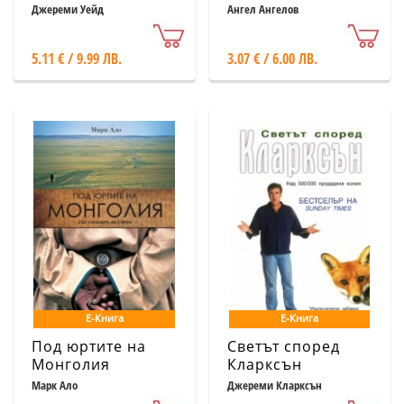
песни – глас на
Джереми Уейд
Ангел Ангелов
здравето, на
живота, на мира
5.11 € / 9.99 ЛВ.
3.07 € / 6.00 ЛВ.
Е-Книга
Е-Книга
Под юртите на
Светът според
Монголия
Кларксън
Марк Ало
Джереми Кларксън