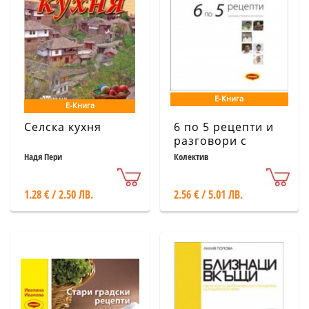
Е-Книга
Е-Книга
Селска кухня
6 по 5 рецепти и
разговори с
български топ
Надя Пери
Колектив
готвачи
1.28 € / 2.50 ЛВ.
2.56 € / 5.01 ЛВ.