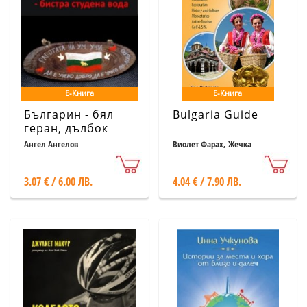
Е-Книга
Е-Книга
Българин - бял
Bulgaria Guide
геран, дълбок
кладенец, бистра/
Ангел Ангелов
Виолет Фарах, Жечка
Трифонова, Ванина
тиха студена вода
Паскалева
3.07 € / 6.00 ЛВ.
4.04 € / 7.90 ЛВ.