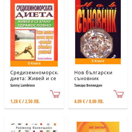
Е-Книга
Е-Книга
Средиземноморската
Нов български
диета: Живей и се
съновник
храни
Sunny Lambroso
Тамара Велинден
здравословно
1.28 € / 2.50 ЛВ.
4.09 € / 8.00 ЛВ.