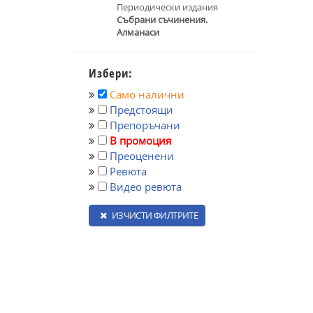
Периодически издания
Събрани съчинения.
Алманаси
Избери:
Само налични
Предстоящи
Препоръчани
В промоция
Преоценени
Ревюта
Видео ревюта
ИЗЧИСТИ ФИЛТРИТЕ