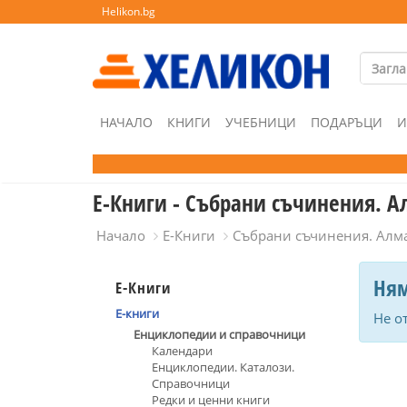
Helikon.bg
НАЧАЛО
КНИГИ
УЧЕБНИЦИ
ПОДАРЪЦИ
И
Е-Книги - Събрани съчинения. 
Начало
Е-Книги
Събрани съчинения. Алм
Ням
Е-Книги
Е-книги
Не о
Енциклопедии и справочници
Календари
Енциклопедии. Каталози.
Справочници
Редки и ценни книги