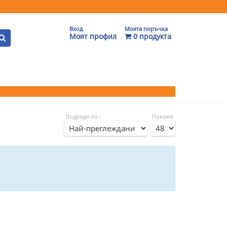
Вход
Моята поръчка
Моят профил
0 продукта
Подреди по :
Покажи
: