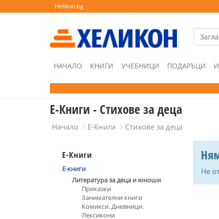
Helikon.bg
НАЧАЛО
КНИГИ
УЧЕБНИЦИ
ПОДАРЪЦИ
И
Е-Книги - Стихове за деца
Начало
Е-Книги
Стихове за деца
Ням
Е-Книги
Е-книги
Не о
Литература за деца и юноши
Приказки
Занимателни книги
Комикси. Дневници.
Лексикони