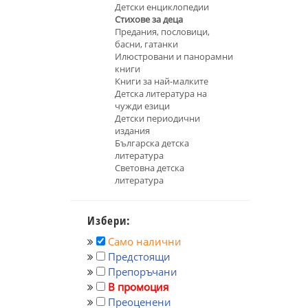
Детски енциклопедии
Стихове за деца
Предания, пословици,
басни, гатанки
Илюстровани и панорамни
книги
Книги за най-малките
Детска литература на
чужди езици
Детски периодични
издания
Българска детска
литература
Световна детска
литература
Избери:
Само налични
Предстоящи
Препоръчани
В промоция
Преоценени