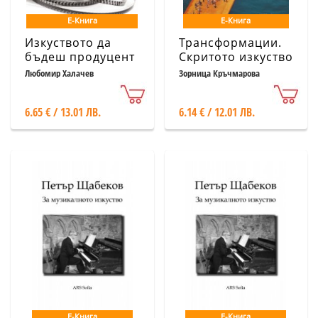
Е-Книга
Е-Книга
Изкуството да
Трансформации.
бъдеш продуцент
Скритото изкуство
на Кристо и Жан-
Любомир Халачев
Зорница Кръчмарова
Клод
6.65 € / 13.01 ЛВ.
6.14 € / 12.01 ЛВ.
Е-Книга
Е-Книга