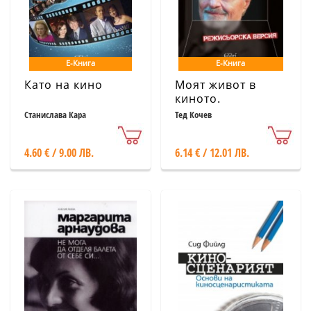
Е-Книга
Е-Книга
Като на кино
Моят живот в
киното.
Режисьорска
Станислава Кара
Тед Кочев
версия
4.60 € / 9.00 ЛВ.
6.14 € / 12.01 ЛВ.