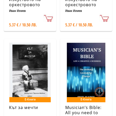
оркестровото
оркестровото
дирижиране в
дирижиране в
Иван Илиев
Иван Илиев
България
България
(Зараждане и
(Зараждане и
5.37 € / 10.50 ЛВ.
5.37 € / 10.50 ЛВ.
развитие през ХХ
развитие през ХХ
век)
век)
Е-Книга
Е-Книга
Кът за мечти
Musician’s Bible:
All you need to