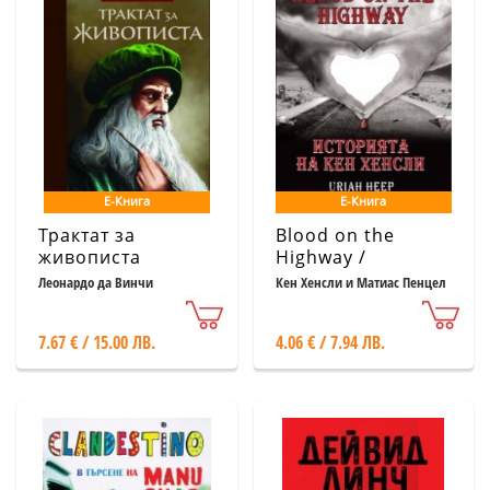
Е-Книга
Е-Книга
Трактат за
Blood on the
живописта
Highway /
Историята на Кен
Леонардо да Винчи
Кен Хенсли и Матиас Пенцел
Хенсли/: Uriah
Heep
7.67 € / 15.00 ЛВ.
4.06 € / 7.94 ЛВ.