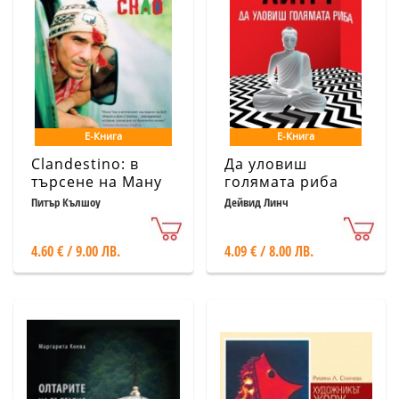
Е-Книга
Е-Книга
Clandestino: в
Да уловиш
търсене на Ману
голямата риба
Чао
Питър Кълшоу
Дейвид Линч
4.60 € / 9.00 ЛВ.
4.09 € / 8.00 ЛВ.