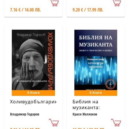
7.16 € / 14.00 ЛВ.
9.20 € / 17.99 ЛВ.
Е-Книга
Е-Книга
Холивудобългарин
Библия на
музиканта:
Всичко за вашата
Владимир Тодоров
Краси Желязков
кариера!