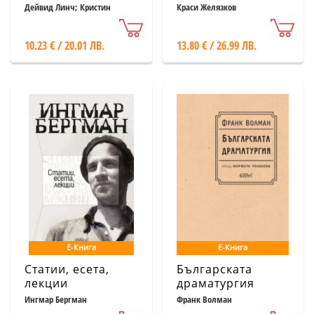
know about your
Дейвид Линч; Кристин
Краси Желязков
Маккена
career!
10.23 € / 20.01 ЛВ.
13.80 € / 26.99 ЛВ.
Е-Книга
Е-Книга
Статии, есета,
Българската
лекции
драматургия
Ингмар Бергман
Франк Волман