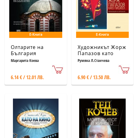
Е-Книга
Е-Книга
Олтарите на
Художникът Жорж
България
Папазов като
писател.
Маргарита Коева
Румяна Л.Станчева
Вербализация на
сюрреалното
6.14 € / 12.01 ЛВ.
6.90 € / 13.50 ЛВ.