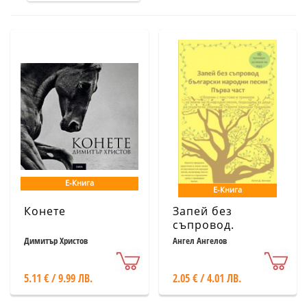
Е-Книга
Е-Книга
Конете
Запей без
съпровод.
Български
Димитър Христов
Ангел Ангелов
народни песни -
Първа част
5.11 € / 9.99 ЛВ.
2.05 € / 4.01 ЛВ.