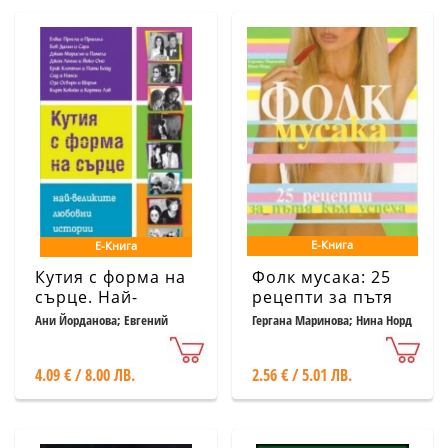
Е-Книга
Е-Книга
Кутия с форма на
Фолк мусака: 25
сърце. Най-
рецепти за пътя
великите
към успеха
Ани Йорданова; Евгений
Гергана Маринова; Нина Норд
Дайнов; Ивайло Александров
любовни истории
в рока
4.09 € / 8.00 ЛВ.
2.56 € / 5.01 ЛВ.