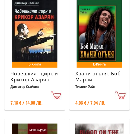
Е-Книга
Е-Книга
Човешкият цирк и
Хвани огъня: Боб
Крикор Азарян
Марли
Димитър Стайков
Тимоти Уайт
7.16 € / 14.00 ЛВ.
4.06 € / 7.94 ЛВ.