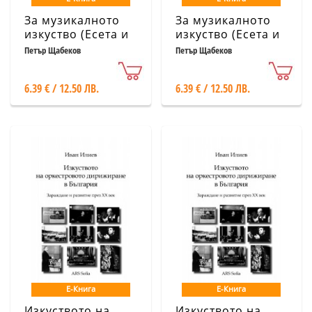
За музикалното
За музикалното
изкуство (Есета и
изкуство (Есета и
лекции)
лекции)
Петър Щабеков
Петър Щабеков
6.39 € / 12.50 ЛВ.
6.39 € / 12.50 ЛВ.
Е-Книга
Е-Книга
Изкуството на
Изкуството на