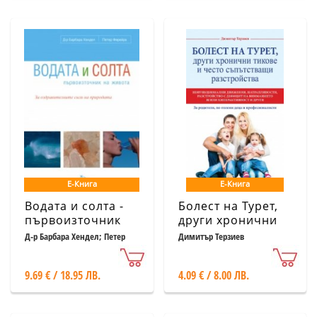
Е-Книга
Е-Книга
Водата и солта -
Болест на Турет,
първоизточник
други хронични
на живота
тикове и често
Д-р Барбара Хендел; Петер
Димитър Терзиев
Ферейра
съпътстващи
разстройства
9.69 € / 18.95 ЛВ.
4.09 € / 8.00 ЛВ.