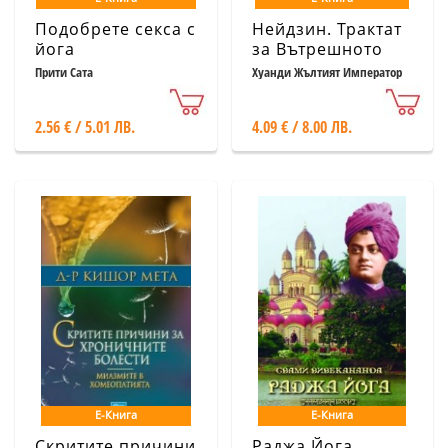
Подобрете секса с
Нейдзин. Трактат
йога
за Вътрешното
Прити Сата
Хуанди Жълтият Император
2.56 € / 5.01 ЛВ.
4.09 € / 8.00 ЛВ.
Е-Книга
Е-Книга
Скритите причини
Раджа Йога