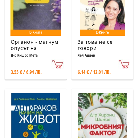
Е-Книга
Е-Книга
Органон - магнум
За това не се
опусът на
говори
хомеопатичната
Д-р Кишор Мета
Яел Адлер
практика
3.55 € / 6.94 ЛВ.
6.14 € / 12.01 ЛВ.