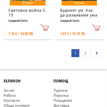
Е-Книга
Е-Книга
Световна война C-
Будният ум: Как
19
да развиваме ума
си на всяка
Санджай Гупта
Санджай Гупта
възраст
7.16 € / 14.00 ЛВ.
7.87 € / 15.39 ЛВ.
1
2
ХЕЛИКОН
ПОМОЩ
За нас
Търсене
Работа
Поръчка
Контакти
Плащания
Общи условия
Доставка