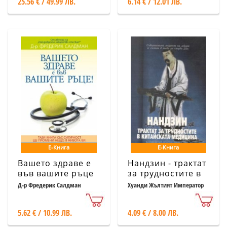
25.56 € / 49.99 ЛВ.
6.14 € / 12.01 ЛВ.
Е-Книга
Е-Книга
Вашето здраве е
Нандзин - трактат
във вашите ръце
за трудностите в
китайската
Д-р Фредерик Салдман
Хуанди Жълтият Император
медицина
5.62 € / 10.99 ЛВ.
4.09 € / 8.00 ЛВ.