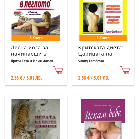
Е-Книга
Е-Книга
Лесна йога за
Критската диета:
начинаещи в
Царицата на
леглото
диетите
Прити Сата и Илия Илиев
Sunny Lambroso
2.56 € / 5.01 ЛВ.
2.56 € / 5.01 ЛВ.