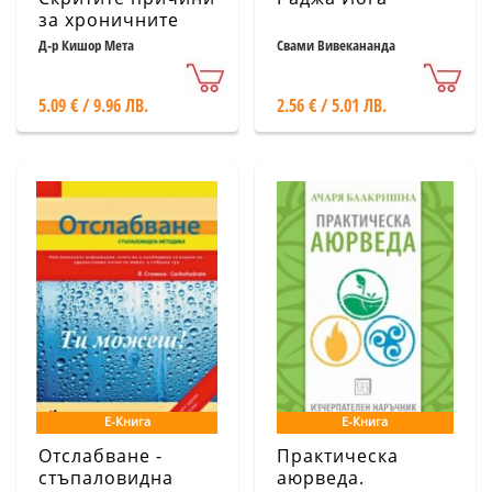
за хроничните
болести.
Д-р Кишор Мета
Свами Вивекананда
Миазмите в
хомеопатията.
5.09 € / 9.96 ЛВ.
2.56 € / 5.01 ЛВ.
Е-Книга
Е-Книга
Отслабване -
Практическа
стъпаловидна
аюрведа.