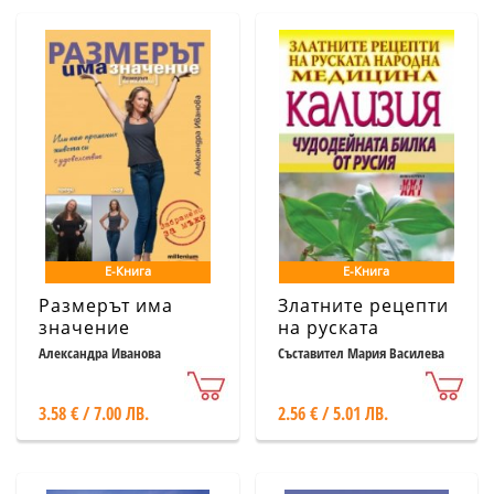
Е-Книга
Е-Книга
Размерът има
Златните рецепти
значение
на руската
[размерът на
народна
Александра Иванова
Съставител Мария Василева
талията]
медицина:
Кализия -
3.58 € / 7.00 ЛВ.
2.56 € / 5.01 ЛВ.
чудодейната
билка от Русия