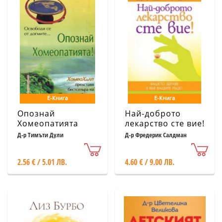
Е-Книга
Е-Книга
Опознай
Най-доброто
Хомеопатията
лекарство сте вие!
Д-р Тимъти Дули
Д-р Фредерик Салдман
2.56 € / 5.01 ЛВ.
4.60 € / 9.00 ЛВ.