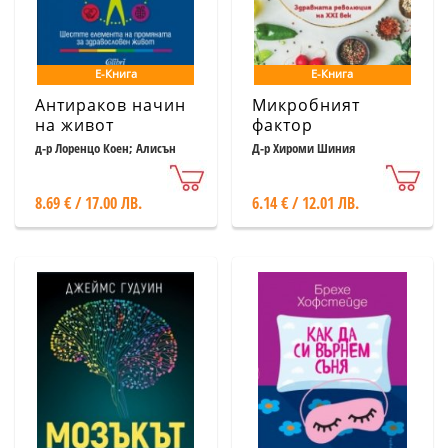
Е-Книга
Е-Книга
Антираков начин
Микробният
на живот
фактор
д-р Лоренцо Коен; Алисън
Д-р Хироми Шиния
Джефрис
8.69 € / 17.00 ЛВ.
6.14 € / 12.01 ЛВ.