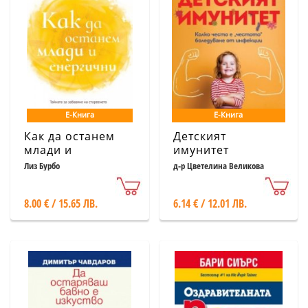
Е-Книга
Е-Книга
Как да останем
Детският
млади и
имунитет
енергични
Лиз Бурбо
д-р Цветелина Великова
8.00 € / 15.65 ЛВ.
6.14 € / 12.01 ЛВ.