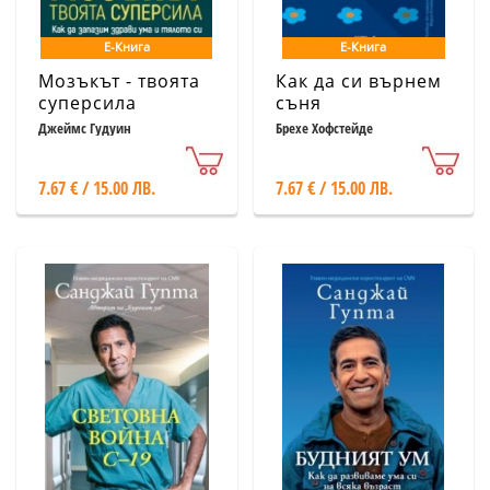
Е-Книга
Е-Книга
Мозъкът - твоята
Как да си върнем
суперсила
съня
Джеймс Гудуин
Брехе Хофстейде
7.67 € / 15.00 ЛВ.
7.67 € / 15.00 ЛВ.