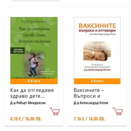
Е-Книга
Е-Книга
Как да отгледаме
Ваксините –
здраво дете...
Въпроси и
въпреки лекарите
отговори за
Д-р Робърт Менделсон
Д-р Александър Коток
мислещи
родители
8.18 € / 16.00 ЛВ.
7.16 € / 14.00 ЛВ.