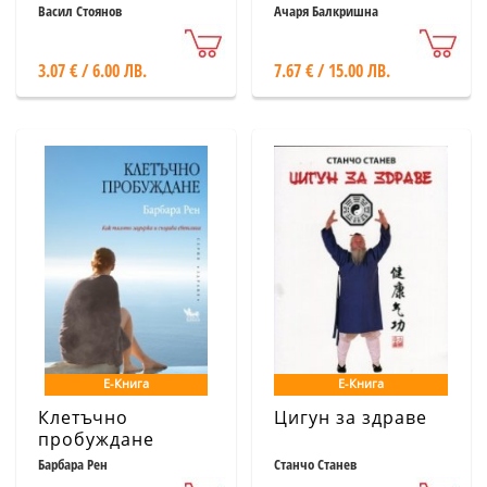
методика
Изчерпателен
Васил Стоянов
Ачаря Балкришна
наръчник за
здрав живот
3.07 € / 6.00 ЛВ.
7.67 € / 15.00 ЛВ.
Е-Книга
Е-Книга
Клетъчно
Цигун за здраве
пробуждане
Барбара Рен
Станчо Станев