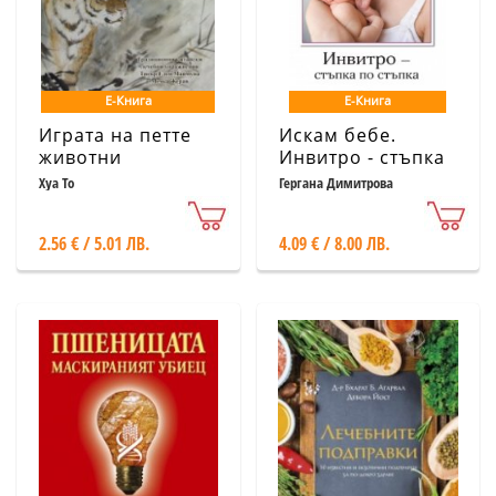
Е-Книга
Е-Книга
Играта на петте
Искам бебе.
животни
Инвитро - стъпка
по стъпка
Хуа То
Гергана Димитрова
2.56 € / 5.01 ЛВ.
4.09 € / 8.00 ЛВ.