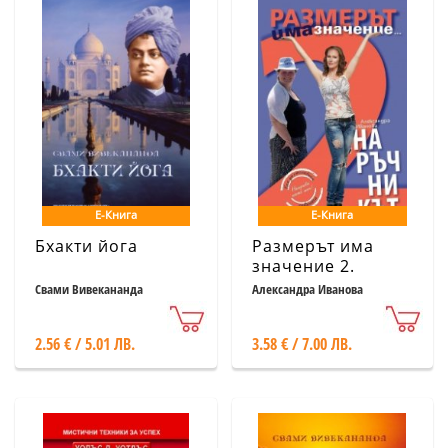
Е-Книга
Е-Книга
Бхакти йога
Размерът има
значение 2.
Наръчникът
Свами Вивекананда
Александра Иванова
2.56 € / 5.01 ЛВ.
3.58 € / 7.00 ЛВ.