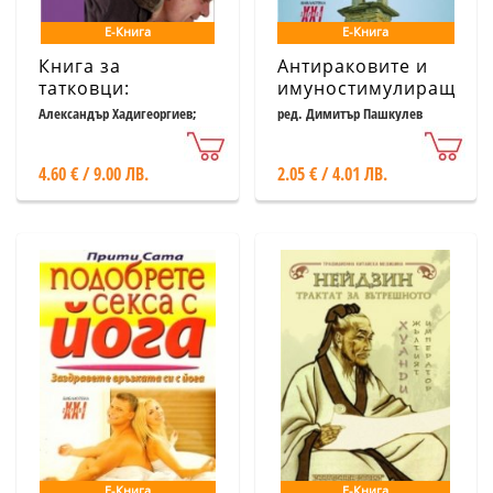
Е-Книга
Е-Книга
Книга за
Антираковите и
татковци:
имуностимулиращи
Наръчник за
свойства на
Александър Хадигеоргиев;
ред. Димитър Пашкулев
Албена Раленкова
родители
хрущял от акула
4.60 € / 9.00 ЛВ.
2.05 € / 4.01 ЛВ.
Е-Книга
Е-Книга