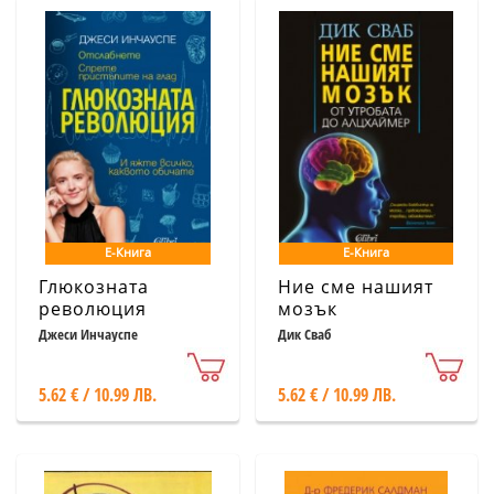
Е-Книга
Е-Книга
Глюкозната
Ние сме нашият
революция
мозък
Джеси Инчауспе
Дик Сваб
5.62 € / 10.99 ЛВ.
5.62 € / 10.99 ЛВ.