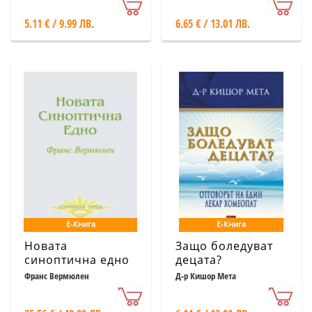
5.11 € / 9.99 ЛВ.
6.65 € / 13.01 ЛВ.
Е-Книга
Е-Книга
Новата
Защо боледуват
синоптична едно
децата?
Франс Вермюлен
Д-р Кишор Мета