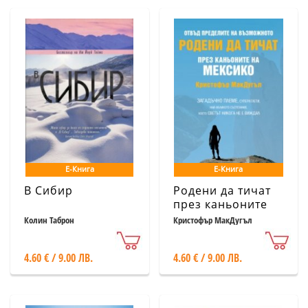
Е-Книга
Е-Книга
В Сибир
Родени да тичат
през каньоните
на Мексико
Колин Таброн
Кристофър МакДугъл
4.60 € / 9.00 ЛВ.
4.60 € / 9.00 ЛВ.