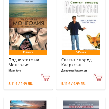
Е-Книга
Е-Книга
Под юртите на
Светът според
Монголия
Кларксън
Марк Ало
Джереми Кларксън
5.11 € / 9.99 ЛВ.
5.11 € / 9.99 ЛВ.