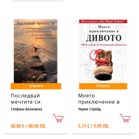
Е-Книга
Е-Книга
Последвай
Моето
мечтите си
приключение в
дивото: 1800
Стефана Белковска
Черил Стрейд
километра по
Тихоокеанския
00.00 € / 00.00 ЛВ.
5.11 € / 9.99 ЛВ.
хребетен път