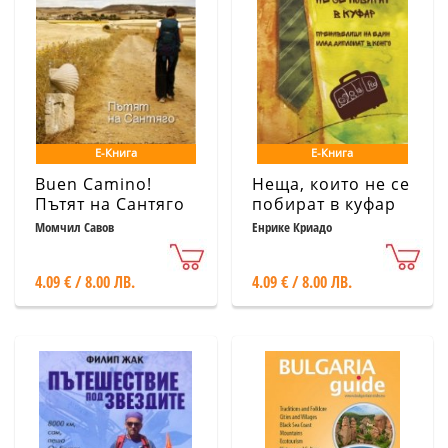
Е-Книга
Е-Книга
Buen Camino!
Неща, които не се
Пътят на Сантяго
побират в куфар
Момчил Савов
Енрике Криадо
4.09 € / 8.00 ЛВ.
4.09 € / 8.00 ЛВ.