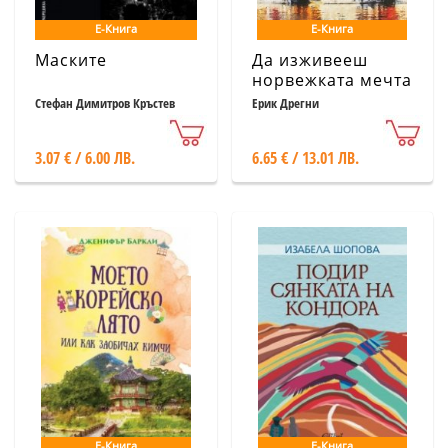
Е-Книга
Е-Книга
Маските
Да изживееш
норвежката мечта
Стефан Димитров Кръстев
Ерик Дрегни
3.07 € / 6.00 ЛВ.
6.65 € / 13.01 ЛВ.
Е-Книга
Е-Книга