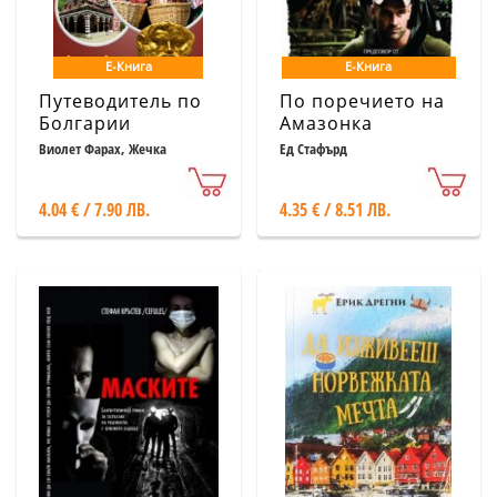
Е-Книга
Е-Книга
Путеводитель по
По поречието на
Болгарии
Амазонка
Виолет Фарах, Жечка
Ед Стафърд
Трифонова, Ванина
Паскалева
4.04 € / 7.90 ЛВ.
4.35 € / 8.51 ЛВ.