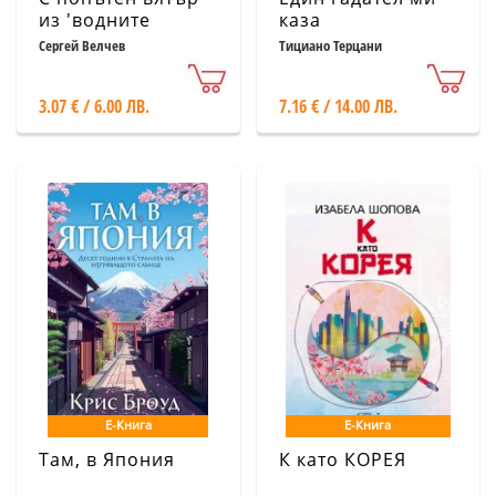
из 'водните
каза
гирлянди' на
Сергей Велчев
Тициано Терцани
Истанбул
3.07 € / 6.00 ЛВ.
7.16 € / 14.00 ЛВ.
Е-Книга
Е-Книга
Там, в Япония
К като КОРЕЯ