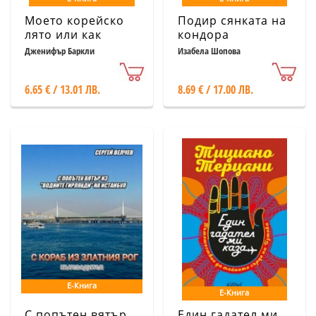
Моето корейско
Подир сянката на
лято или как
кондора
заобичах кимчи
Дженифър Баркли
Изабела Шопова
6.65 € / 13.01 ЛВ.
8.69 € / 17.00 ЛВ.
Е-Книга
Е-Книга
С попътен вятър
Един гадател ми