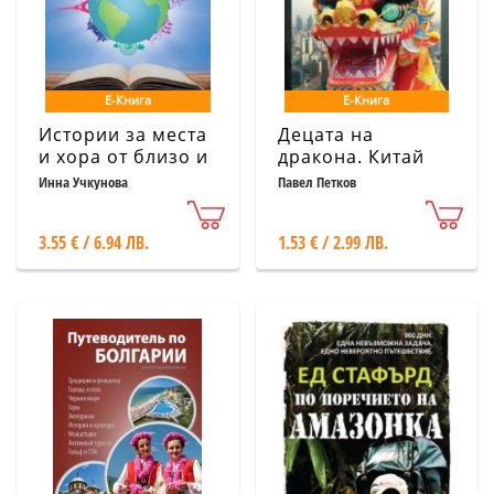
Е-Книга
Е-Книга
Истории за места
Децата на
и хора от близо и
дракона. Китай
далеч
през очите на
Инна Учкунова
Павел Петков
един българин
3.55 € / 6.94 ЛВ.
1.53 € / 2.99 ЛВ.