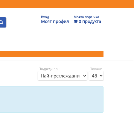
Вход
Моята поръчка
Моят профил
0 продукта
Подреди по :
Покажи
: