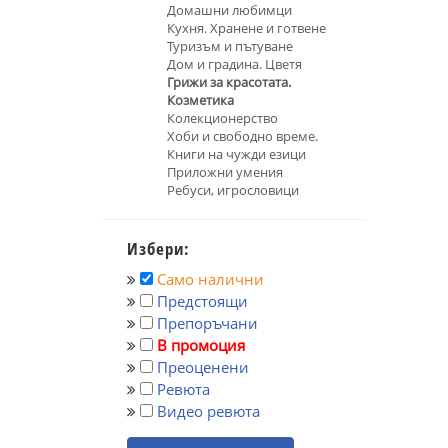
Домашни любимци
Кухня. Хранене и готвене
Туризъм и пътуване
Дом и градина. Цветя
Грижи за красотата.
Козметика
Колекционерство
Хоби и свободно време.
Книги на чужди езици
Приложни умения
Ребуси, игрословици
Избери:
Само налични
Предстоящи
Препоръчани
В промоция
Преоценени
Ревюта
Видео ревюта