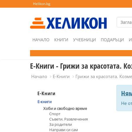
Helikon.bg
НАЧАЛО
КНИГИ
УЧЕБНИЦИ
ПОДАРЪЦИ
И
Е-Книги - Грижи за красотата. К
Начало
Е-Книги
Грижи за красотата. Козм
Ням
Е-Книги
Е-книги
Не о
Хоби и свободно време
Спорт
Съвети. Развлечения
За родители
Направи си сам