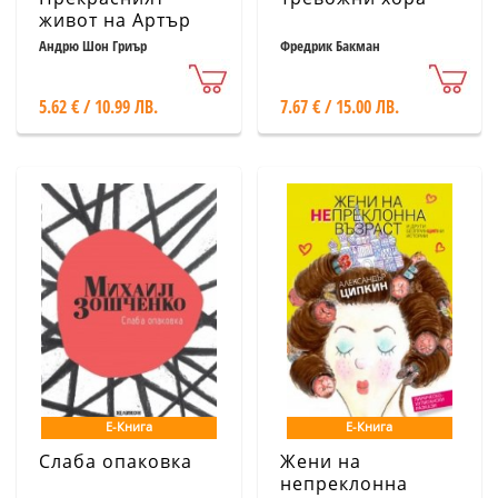
живот на Артър
Лес
Андрю Шон Гриър
Фредрик Бакман
5.62 € / 10.99 ЛВ.
7.67 € / 15.00 ЛВ.
Е-Книга
Е-Книга
Слаба опаковка
Жени на
непреклонна