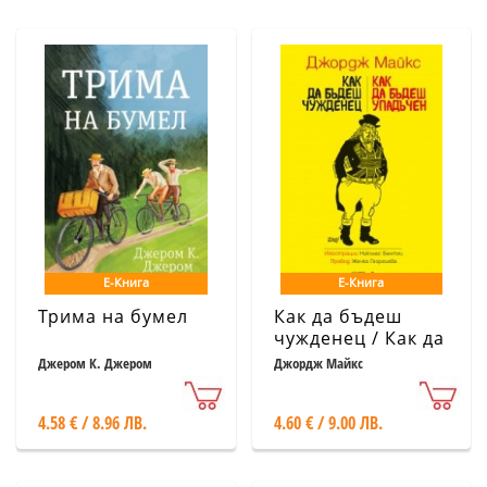
Е-Книга
Е-Книга
Трима на бумел
Как да бъдеш
чужденец / Как да
бъдеш упадъчен
Джером К. Джером
Джордж Майкс
4.58 € / 8.96 ЛВ.
4.60 € / 9.00 ЛВ.