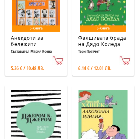
Е-Книга
Е-Книга
Анекдоти за
Фалшивата брада
бележити
на Дядо Коледа
личности
Съставител Мария Коева
Тери Пратчет
5.36 € / 10.48 ЛВ.
6.14 € / 12.01 ЛВ.