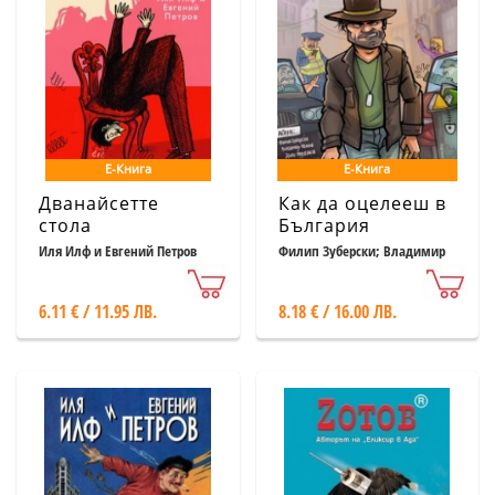
Е-Книга
Е-Книга
Дванайсетте
Как да оцелееш в
стола
България
Иля Илф и Евгений Петров
Филип Зуберски; Владимир
Иванов; Дани Йорданов
6.11 € / 11.95 ЛВ.
8.18 € / 16.00 ЛВ.