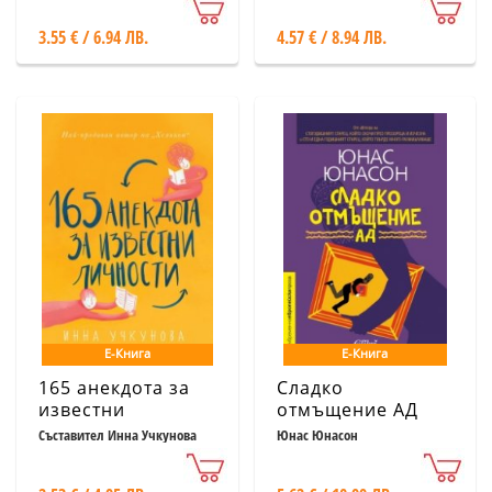
3.55 € / 6.94 ЛВ.
4.57 € / 8.94 ЛВ.
Е-Книга
Е-Книга
165 анекдота за
Сладко
известни
отмъщение АД
личности
Съставител Инна Учкунова
Юнас Юнасон