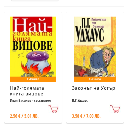
Е-Книга
Е-Книга
Най-голямата
Законът на Устър
книга вицове
Иван Василев - съставител
П.Г.Удхаус
2.56 € / 5.01 ЛВ.
3.58 € / 7.00 ЛВ.