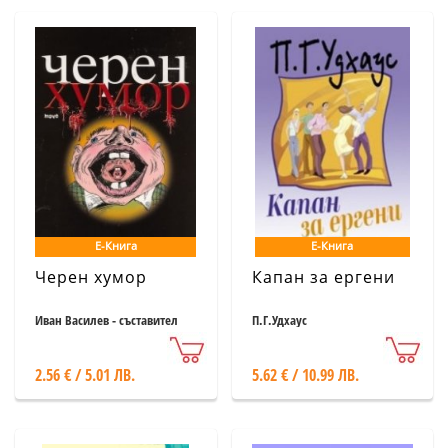
Е-Книга
Е-Книга
Черен хумор
Капан за ергени
Иван Василев - съставител
П.Г.Удхаус
2.56 € / 5.01 ЛВ.
5.62 € / 10.99 ЛВ.