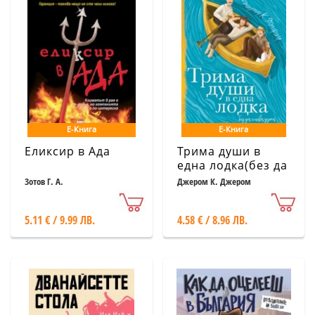
Е-Книга
Е-Книга
Еликсир в Ада
Трима души в
една лодка(без да
става дума за
Зотов Г. А.
Джером К. Джером
кучето)
5.11 € / 9.99 ЛВ.
4.58 € / 8.96 ЛВ.