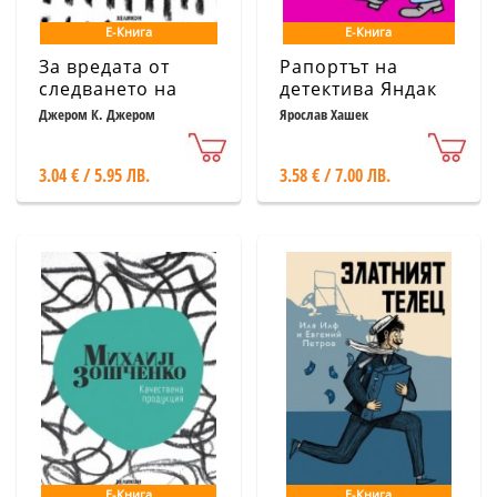
Е-Книга
Е-Книга
За вредата от
Рапортът на
следването на
детектива Яндак
чужди съвети
Джером К. Джером
Ярослав Хашек
3.04 € / 5.95 ЛВ.
3.58 € / 7.00 ЛВ.
Е-Книга
Е-Книга