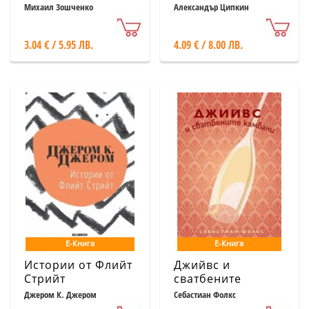
възраст и други
Михаил Зошченко
Александър Ципкин
безпринципни
истории
3.04 € / 5.95 ЛВ.
4.09 € / 8.00 ЛВ.
Е-Книга
Е-Книга
Истории от Флийт
Джийвс и
Стрийт
сватбените
камбани
Джером К. Джером
Себастиан Фолкс