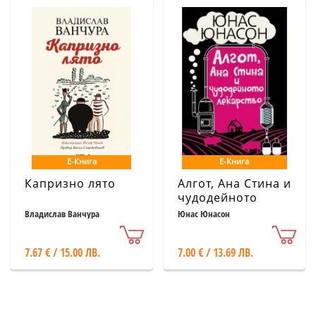
Е-Книга
Е-Книга
Капризно лято
Алгот, Ана Стина и
чудодейното
лекарство
Владислав Ванчура
Юнас Юнасон
7.67 € / 15.00 ЛВ.
7.00 € / 13.69 ЛВ.