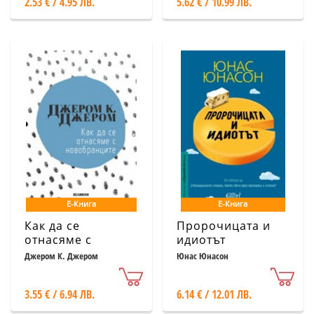
2.53 € / 4.95 ЛВ.
5.62 € / 10.99 ЛВ.
Е-Книга
Е-Книга
Как да се
Пророчицата и
отнасяме с
идиотът
новобранците
Джером К. Джером
Юнас Юнасон
3.55 € / 6.94 ЛВ.
6.14 € / 12.01 ЛВ.