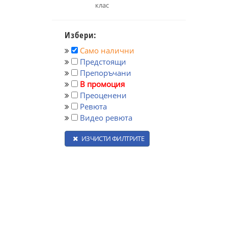
клас
Избери:
Само налични
Предстоящи
Препоръчани
В промоция
Преоценени
Ревюта
Видео ревюта
ИЗЧИСТИ ФИЛТРИТЕ