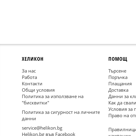
ХЕЛИКОН
ПОМОЩ
За нас
Търсене
Работа
Поръчка
Контакти
Плащания
Общи условия
Доставка
Политика за използване на
Данни за кл
"бисквитки"
Как да свал
Условия за 
Политика за сигурност на личните
Право на от
данни
service@helikon.bg
Правилници
Helikon.bg във Facebook
кампании