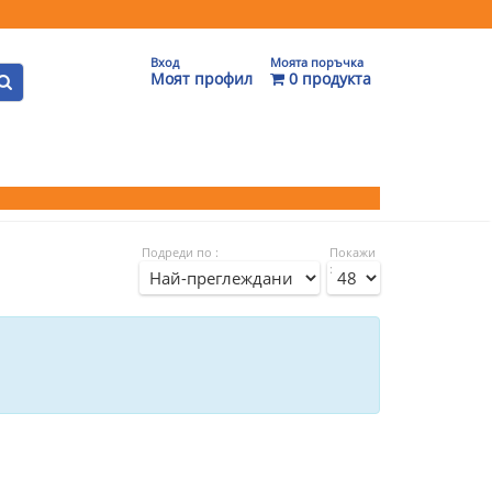
Вход
Моята поръчка
Моят профил
0 продукта
Подреди по :
Покажи
: