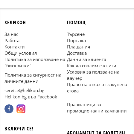
ХЕЛИКОН
ПОМОЩ
За нас
Търсене
Работа
Поръчка
Контакти
Плащания
Общи условия
Доставка
Политика за използване на
Данни за клиента
"бисквитки"
Как да свалим е-книги
Условия за ползване на
Политика за сигурност на
ваучер
личните данни
Право на отказ от закупена
service@helikon.bg
стока
Helikon.bg във Facebook
Правилници за
промоционални кампании
ВКЛЮЧИ СЕ!
АБОНАМЕНТ ЗА БЮЛЕТИН