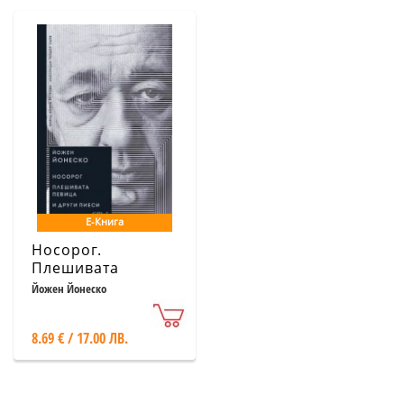
Е-Книга
Носорог.
Плешивата
певица и други
Йожен Йонеско
пиеси
8.69 € / 17.00 ЛВ.