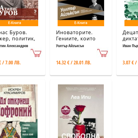
Е-Книга
Е-Книга
нас Буров.
Иноваторите.
Децат
кер, политик,
Гениите, които
дикта
ломат
изобретиха
Прокл
тин Александров
Уолтър Айзъксън
Иван Пър
цифровото
насле
бъдеще
свето
€ / 7.00 ЛВ.
14.32 € / 28.01 ЛВ.
3.07 € /
импе