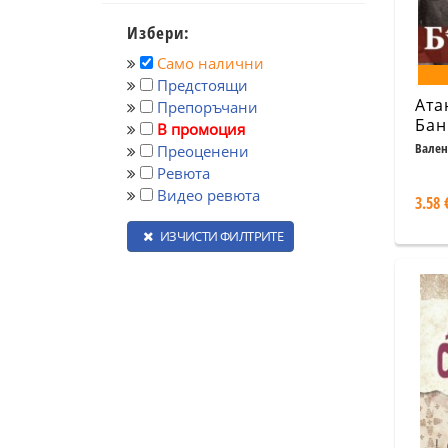
Избери:
Само налични
Предстоящи
Ата
Препоръчани
Бан
В промоция
дип
Вален
Преоценени
Ревюта
Видео ревюта
3.58 
ИЗЧИСТИ ФИЛТРИТЕ