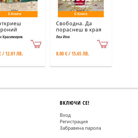
Е-Книга
Е-Книга
откриеш
Свободна. Да
роний
пораснеш в края
на историята
н Красимиров
Леа Ипи
€ / 12.01 ЛВ.
8.00 € / 15.65 ЛВ.
ВКЛЮЧИ СЕ!
Вход
Регистрация
Забравена парола