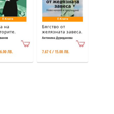
Е-Книга
Е-Книга
а на
Бягство от
торите.
желязната завеса.
ятието над
Ново начало и
ванов
Антонина Дуриданова
дниците на
завръщане
вните
 6.00 ЛВ.
7.67 € / 15.00 ЛВ.
рии