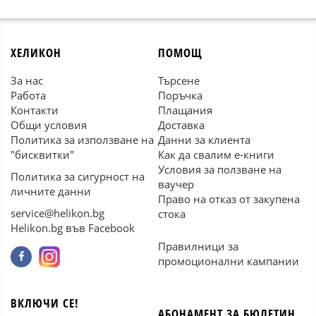
ХЕЛИКОН
ПОМОЩ
За нас
Търсене
Работа
Поръчка
Контакти
Плащания
Общи условия
Доставка
Политика за използване на
Данни за клиента
"бисквитки"
Как да свалим е-книги
Условия за ползване на
Политика за сигурност на
ваучер
личните данни
Право на отказ от закупена
service@helikon.bg
стока
Helikon.bg във Facebook
Правилници за
промоционални кампании
ВКЛЮЧИ СЕ!
АБОНАМЕНТ ЗА БЮЛЕТИН