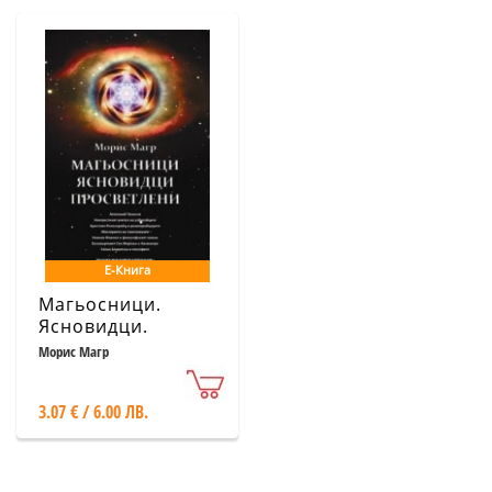
Е-Книга
Магьосници.
Ясновидци.
Просветлени
Морис Магр
3.07 € / 6.00 ЛВ.