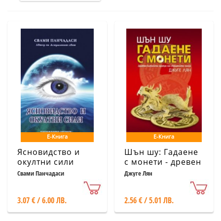
Е-Книга
Е-Книга
Ясновидство и
Шън шу: Гадаене
окултни сили
с монети - древен
китайски оракул
Свами Панчадаси
Джуге Лян
на свещените
числа
3.07 € / 6.00 ЛВ.
2.56 € / 5.01 ЛВ.