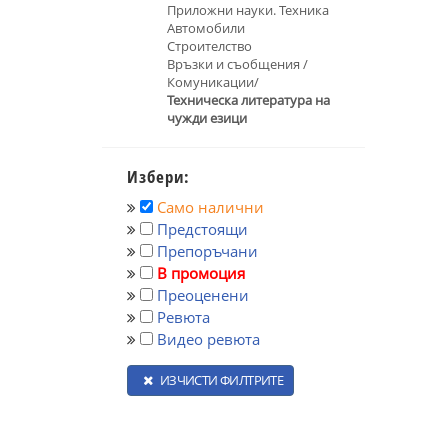
Приложни науки. Техника
Автомобили
Строителство
Връзки и съобщения /
Комуникации/
Техническа литература на
чужди езици
Избери:
Само налични
Предстоящи
Препоръчани
В промоция
Преоценени
Ревюта
Видео ревюта
ИЗЧИСТИ ФИЛТРИТЕ