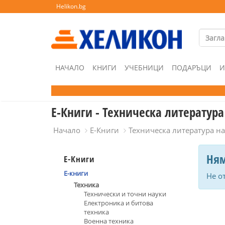
Helikon.bg
НАЧАЛО
КНИГИ
УЧЕБНИЦИ
ПОДАРЪЦИ
И
Е-Книги - Техническа литератур
Начало
Е-Книги
Техническа литература н
Ням
Е-Книги
Е-книги
Не о
Техника
Технически и точни науки
Електроника и битова
техника
Военна техника