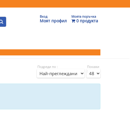
Вход
Моята поръчка
Моят профил
0 продукта
Подреди по :
Покажи
: