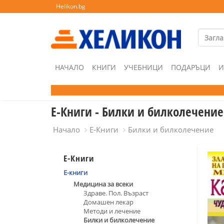
Helikon.bg
НАЧАЛО
КНИГИ
УЧЕБНИЦИ
ПОДАРЪЦИ
И
Е-Книги - Билки и билколечение
Начало
Е-Книги
Билки и билколечение
Е-Книги
Е-книги
Медицина за всеки
Здраве. Пол. Възраст
Домашен лекар
Методи и лечение
Билки и билколечение