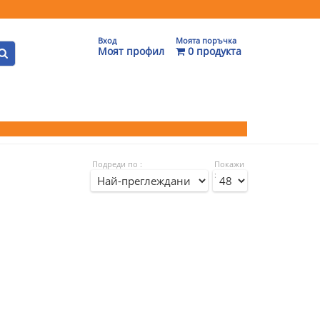
Вход
Моята поръчка
Моят профил
0 продукта
Подреди по :
Покажи
: