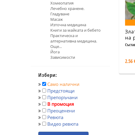
Хомеопатия
Лечебно хранене.
Гладуване
Масаж
Източна медицина
Книги за майката и бебето
Зла
Практическа и
на 
алтернативна медицина.
нар
Съста
Още...
мед
Йога
Кал
Зависимости
2.56 
чуд
бил
Избери:
Само налични
Предстоящи
Препоръчани
В промоция
Преоценени
Ревюта
Видео ревюта