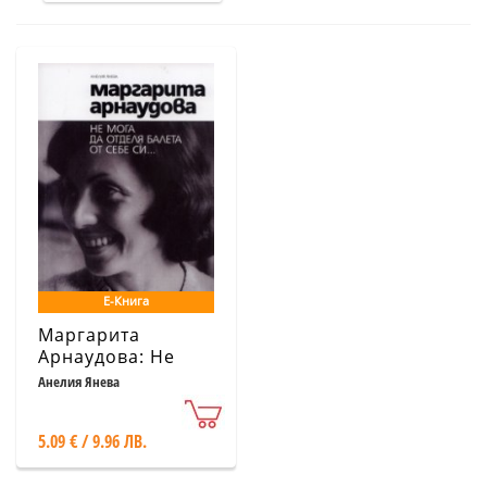
Е-Книга
Маргарита
Арнаудова: Не
мога да отделя
Анелия Янева
балета от себе
си...
5.09 € / 9.96 ЛВ.