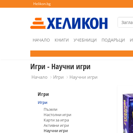
Helikon.bg
НАЧАЛО
КНИГИ
УЧЕБНИЦИ
ПОДАРЪЦИ
И
Игри - Научни игри
Начало
Игри
Научни игри
Игри
Игри
Пъзели
Настолни игри
Карти за игра
Активни игри
Научни игри