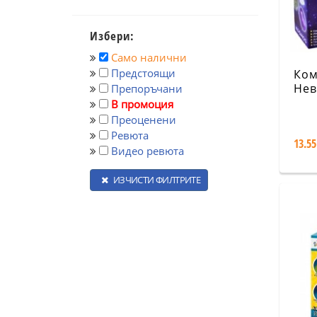
Избери:
Само налични
Предстоящи
Ком
Нев
Препоръчани
мин
В промоция
Преоценени
Ревюта
13.55
Видео ревюта
ИЗЧИСТИ ФИЛТРИТЕ