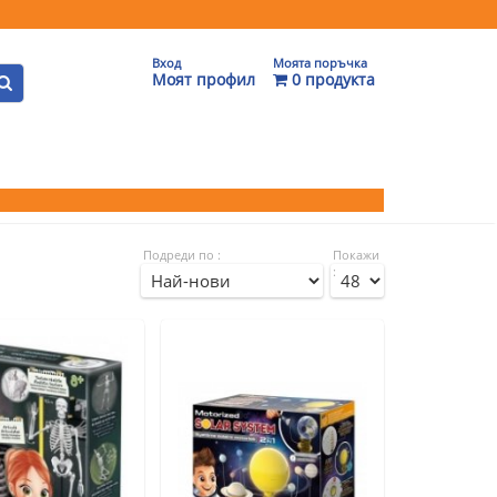
Вход
Моята поръчка
Моят профил
0 продукта
Подреди по :
Покажи
: