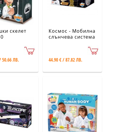
ки скелет
Космос - Мобилна
80
слънчева система
ВК7255
/ 50.66 ЛВ.
44.90 € / 87.82 ЛВ.