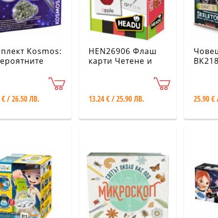
плект Kosmos:
HEN26906 Флаш
Човеш
ероятните
карти Четене и
ВК21
ерали
писане
 € / 26.50 ЛВ.
13.24 € / 25.90 ЛВ.
25.90 € 