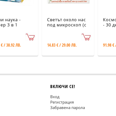
и наука -
Светът около нас
Космо
ер 3 в 1
под микроскоп (с
- 30 
006
действащ модел
BKTS
на микроскоп,
който да сглобите
 € / 38.92 ЛВ.
14.83 € / 29.00 ЛВ.
91.98 € 
сами)
ВКЛЮЧИ СЕ!
Вход
Регистрация
Забравена парола