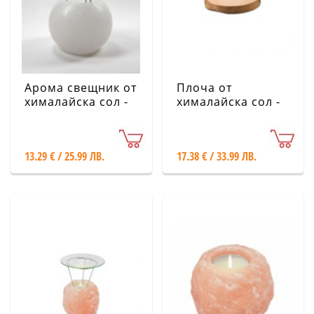
Арома свещник от
Плоча от
хималайска сол -
хималайска сол -
Натурален, бял
кръгла с дървена
подложка
13.29 € / 25.99 ЛВ.
17.38 € / 33.99 ЛВ.