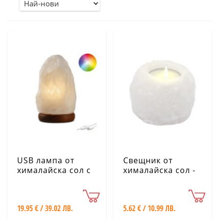
USB лампа от
Свещник от
хималайска сол с
хималайска сол -
променящи се
400 г, бял
цветове - 1,7 кг с
дървена основа
19.95 € / 39.02 ЛВ.
5.62 € / 10.99 ЛВ.