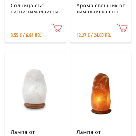
Солница със
Арома свещник от
ситни хималайски
хималайска сол -
солни кристали,
Овален
200 g
3.55 € / 6.94 ЛВ.
12.27 € / 24.00 ЛВ.
Лампа от
Лампа от