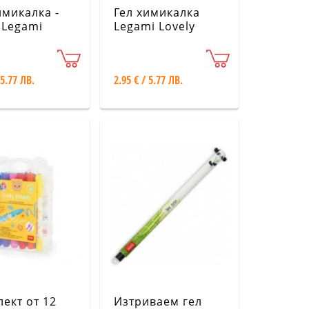
имикалка -
Гел химикалка
 Legami
Legami Lovely
Friends - Лама -
Светло синьо
 5.77 ЛВ.
2.95 € / 5.77 ЛВ.
ект от 12
Изтриваем гел