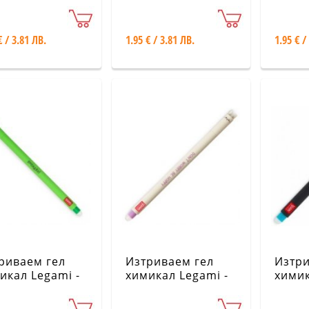
орог
Коте
- Аку
€ / 3.81 ЛВ.
1.95 € / 3.81 ЛВ.
1.95 € /
риваем гел
Изтриваем гел
Изтри
икал Legami -
химикал Legami -
химик
озавър
Зайче
Пинг