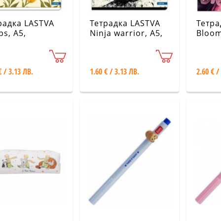
радка LASTVA
Тетрадка LASTVA
Тетра
ps, A5,
Ninja warrior, A5,
Bloom,
лични видове
различни видове
разл
€ / 3.13 ЛВ.
1.60 € / 3.13 ЛВ.
2.60 € /