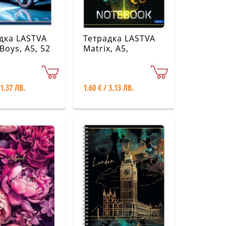
дка LASTVA
Тетрадка LASTVA
Boys, A5, 52
Matrix, A5,
злични
различни видове
ве
 1.37 ЛВ.
1.60 € / 3.13 ЛВ.