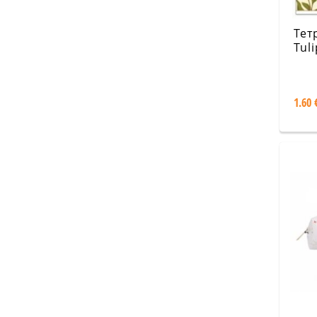
Тет
Tuli
раз
1.60 