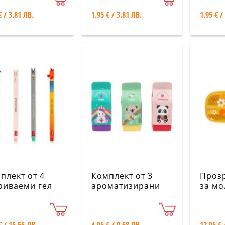
€ / 3.81 ЛВ.
1.95 € / 3.81 ЛВ.
1.95 € /
плект от 4
Комплект от 3
Проз
риваеми гел
ароматизирани
за мо
икалки Legami
гумички Legami
- Пче
ерма