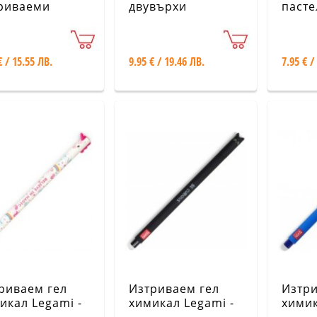
риваеми
двувърхи
пасте
икалки Legami
маркера Legami -
Мече
учета
Мяу
€ / 15.55 ЛВ.
9.95 € / 19.46 ЛВ.
7.95 € /
риваем гел
Изтриваем гел
Изтри
икал Legami -
химикал Legami -
химик