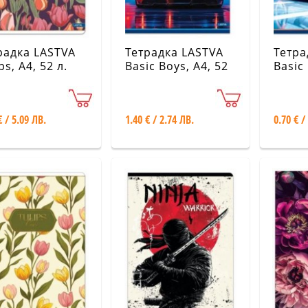
радка LASTVA
Тетрадка LASTVA
Тетра
ps, A4, 52 л.
Basic Boys, A4, 52
Basic 
лични видове
л. различни
л. ра
видове
видо
€ / 5.09 ЛВ.
1.40 € / 2.74 ЛВ.
0.70 € /