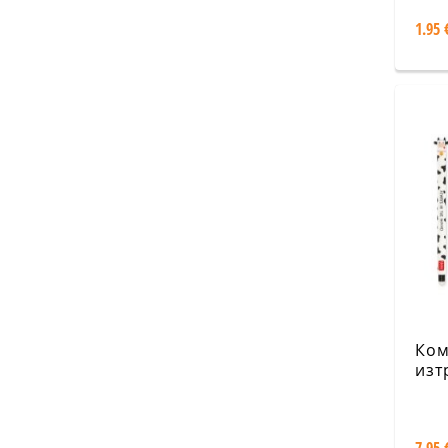
1.95 
Ком
изт
хим
- Ф