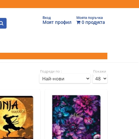
Вход
Моята поръчка
Моят профил
0 продукта
Подреди по :
Покажи
: