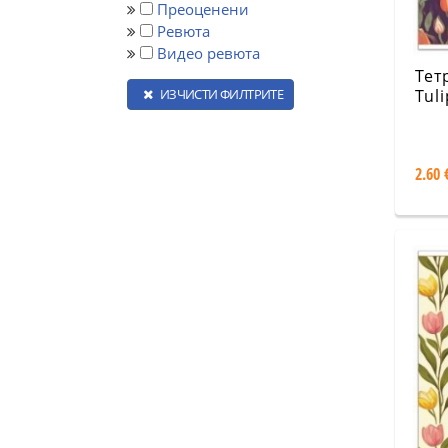
Преоценени
Ревюта
Видео ревюта
Тет
ИЗЧИСТИ ФИЛТРИТЕ
Tuli
раз
2.60 