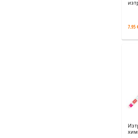
изт
хим
- К
7.95 
Изт
хим