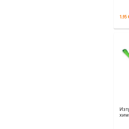
Едн
1.95 
Изт
хим
Дин