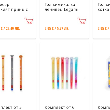
есер -
Гел химикалка -
Гел х
кият принц с
ленивец Legami
котка
отни KIUB
 € / 22.49 ЛВ.
2.95 € / 5.77 ЛВ.
2.95 € /
плект от 3
Комплект от 6
Компл