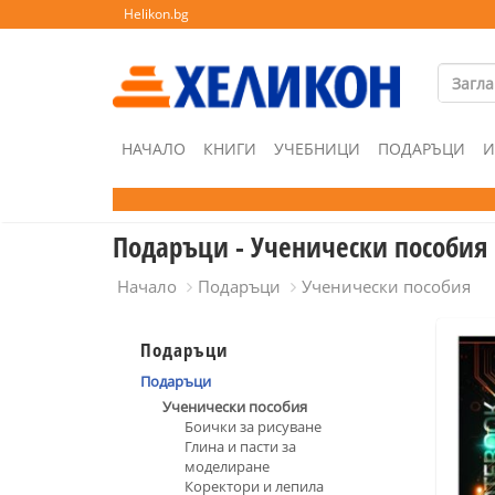
Helikon.bg
НАЧАЛО
КНИГИ
УЧЕБНИЦИ
ПОДАРЪЦИ
И
Подаръци - Ученически пособия
Начало
Подаръци
Ученически пособия
Подаръци
Подаръци
Ученически пособия
Боички за рисуване
Глина и пасти за
моделиране
Коректори и лепила