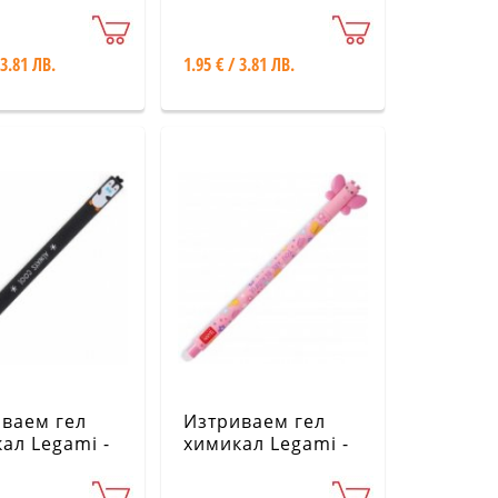
ла
Лама
 3.81 ЛВ.
1.95 € / 3.81 ЛВ.
ваем гел
Изтриваем гел
ал Legami -
химикал Legami -
вин
Пеперуда