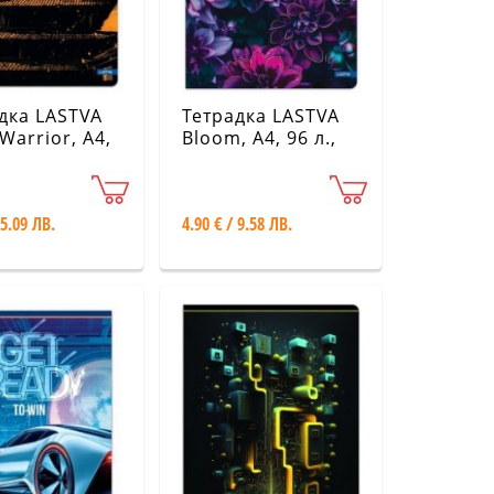
дка LASTVA
Тетрадка LASTVA
 Warrior, A4,
Bloom, A4, 96 л.,
офсет 80 г
различни видове
ични видове
 5.09 ЛВ.
4.90 € / 9.58 ЛВ.