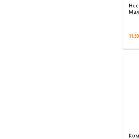
Нес
Мал
жив
11.50
Ком