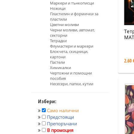
Маркери и тънкописци
Ножици
Пластилин и формички за
пластили
Цветни моливи
Черни моливи, автомат,
Тет
секторни
MATR
Тетрадки
офс
Флумастери и маркери
раз
Блокчета, скицници,
картони
2.60 
Пастели
Химикалки
Чертожни и помощни
пособия
Несесери, папки, кутии
Избери:
Само налични
Предстоящи
Препоръчани
В промоция