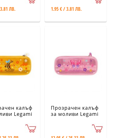
 3.81 ЛВ.
1.95 € / 3.81 ЛВ.
рачен калъф
Прозрачен калъф
ливи Legami
за моливи Legami
ла
- Пеперуда