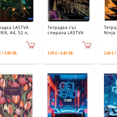
радка LASTVA
Тетрадка със
Тетра
IX, A4, 52 л,
спирала LASTVA
Ninja
ет 80 г
Gold city, A4, 60 л,
52 л, 
лични видове
офсет 70 г
разл
различни видове
€ / 5.09 ЛВ.
3.50 € / 6.85 ЛВ.
2.60 € /