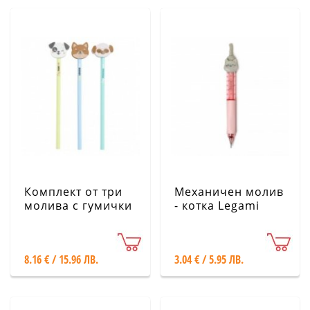
Комплект от три
Механичен молив
молива с гумички
- котка Legami
- за любители на
кучета - Mr.
Wonderful
8.16 € / 15.96 ЛВ.
3.04 € / 5.95 ЛВ.