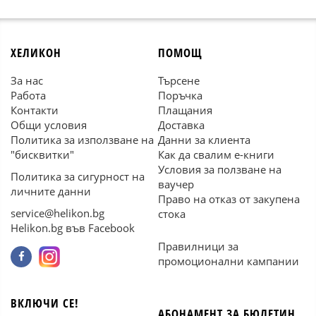
ХЕЛИКОН
ПОМОЩ
За нас
Търсене
Работа
Поръчка
Контакти
Плащания
Общи условия
Доставка
Политика за използване на
Данни за клиента
"бисквитки"
Как да свалим е-книги
Условия за ползване на
Политика за сигурност на
ваучер
личните данни
Право на отказ от закупена
service@helikon.bg
стока
Helikon.bg във Facebook
Правилници за
промоционални кампании
ВКЛЮЧИ СЕ!
АБОНАМЕНТ ЗА БЮЛЕТИН