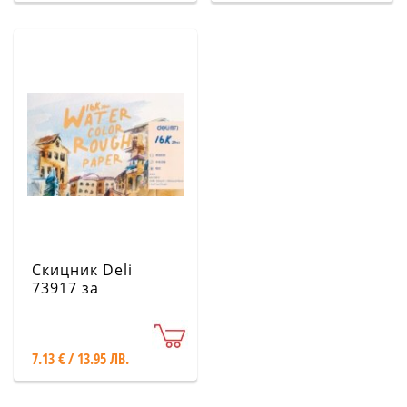
Скицник Deli
73917 за
акварелни бои,
19.5х27 см, 230
гр/кв.м, 20 листа
7.13 € / 13.95 ЛВ.