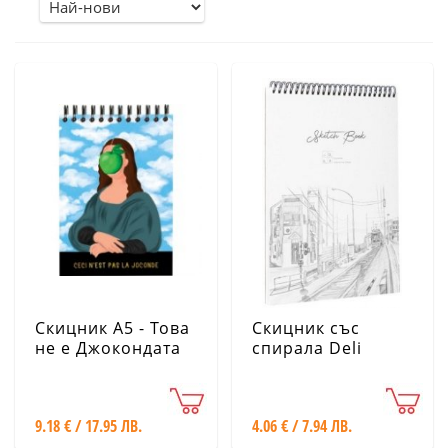
Скицник А5 - Това
Скицник със
не е Джокондата
спирала Deli
CARTES D'ART
73627, A4
9.18 € / 17.95 ЛВ.
4.06 € / 7.94 ЛВ.