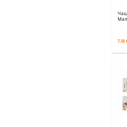
Чаш
Мал
Лун
7.50 