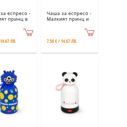
за еспресо -
Чаша за еспресо -
ят принц в
Малкият принц и
ж KIUB
Айфеловата кула
KIUB
 14.67 ЛВ.
7.50 € / 14.67 ЛВ.