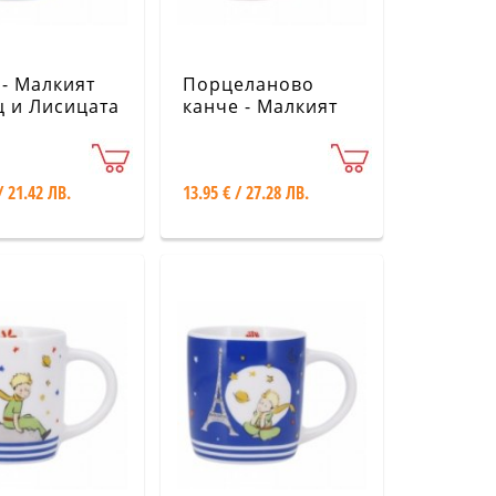
- Малкият
Порцеланово
 и Лисицата
канче - Малкият
принц KIUB
/ 21.42 ЛВ.
13.95 € / 27.28 ЛВ.