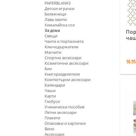
PAPERBLANKS
Детски играчки
Бележници
Лава лампи
Хималайска сол
За дома
Пор
Свещи
чаш
Чанти и портмонета
кот
Ключодържатели
вел
Магнити
Спортни аксесоари
10.95
Козметични аксесоари
Био
Книгоразделители
Компютърни аксесоари
Календари
Чаши
Карти
Глобуси
Ученически пособия
Летни аксесоари
Плакети
Опаковки и картички
Вино
Аксесоари