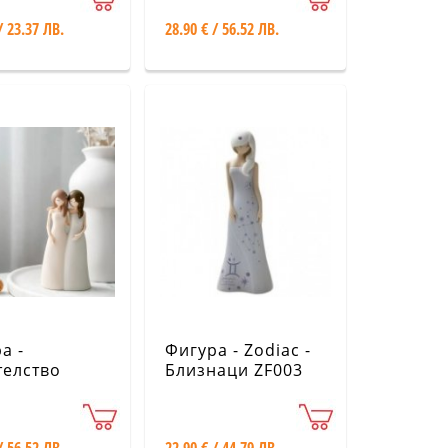
/ 23.37 ЛВ.
28.90 € / 56.52 ЛВ.
а -
Фигура - Zodiac -
телство
Близнаци ZF003
01