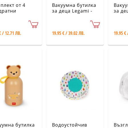
плект от 4
Вакуумна бутилка
Вакуу
дратни
за деца Legami -
за де
ложки за
Еднорог
Чудо
и - Париж
B
€ / 12.71 ЛВ.
19.95 € / 39.02 ЛВ.
19.95 € 
уумна бутилка
Водоустойчив
Възг