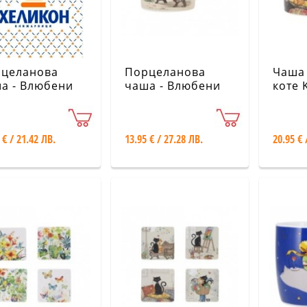
целанова
Порцеланова
Чаша 
а - Влюбени
чаша - Влюбени
коте 
ета на
котета KIUB
осипед KIUB
 € / 21.42 ЛВ.
13.95 € / 27.28 ЛВ.
20.95 € 