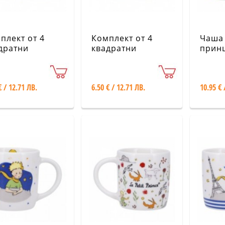
плект от 4
Комплект от 4
Чаша 
дратни
квадратни
принц
ложки за
подложки за
KIUB
и - Цветя KIUB
чаши - Котета
KIUB
€ / 12.71 ЛВ.
6.50 € / 12.71 ЛВ.
10.95 € 