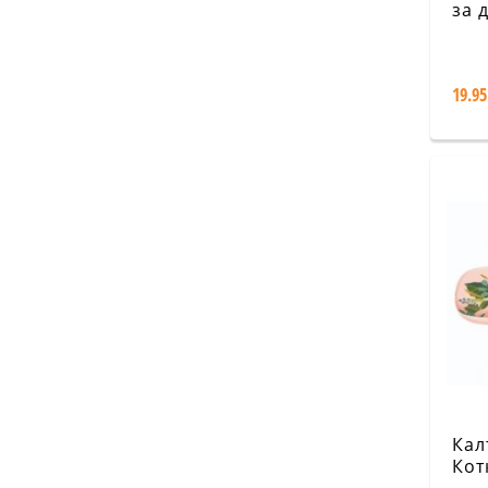
за 
Ме
19.95
Кал
Кот